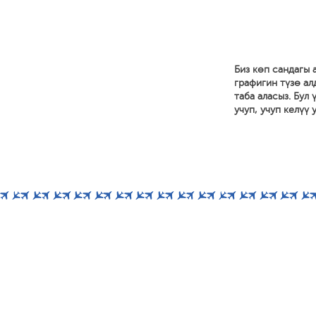
Биз көп сандагы
графигин түзө ал
таба аласыз. Бул
учуп, учуп келүү