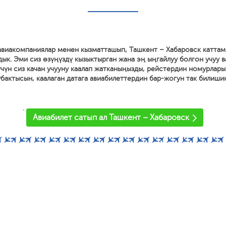
 авиакомпаниялар менен кызматташып, Ташкент – Хабаровск катта
дык. Эми сиз өзүңүздү кызыктырган жана эң ыңгайлуу болгон учуу 
 үчүн сиз качан учууну каалап жатканыңызды, рейстердин номурлары
 убактысын, каалаган датага авиабилеттердин бар-жогун так билиши
'
Авиабилет сатып ал Ташкент – Хабаровск