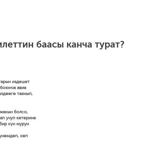
леттин баасы канча турат?
тарын издешет
 боюнча авиа
илдөөгө таянып,
 жакын болсо,
ап учуп кетерине
 бир күн мурун
 үнөмдөп, көп