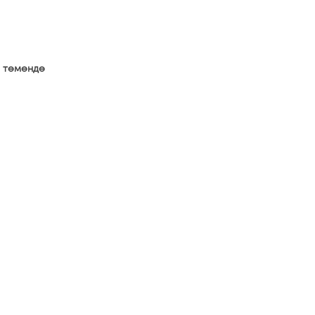
а төмөндө