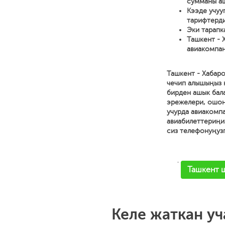
сумманы аш
Кээде учуу
тарифтерди
Эки тарапк
Ташкент - 
авиакомпан
Ташкент - Хабар
чечип алышыңыз к
бирден ашык бала
эрежелери, ошон
учурда авиакомп
авиабилеттериңи
сиз телефонуңуз
'
Ташкент ш
Келе жаткан уч