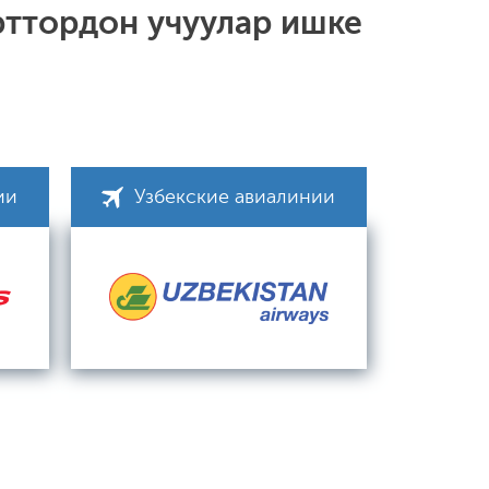
рттордон учуулар ишке
ии
Узбекские авиалинии