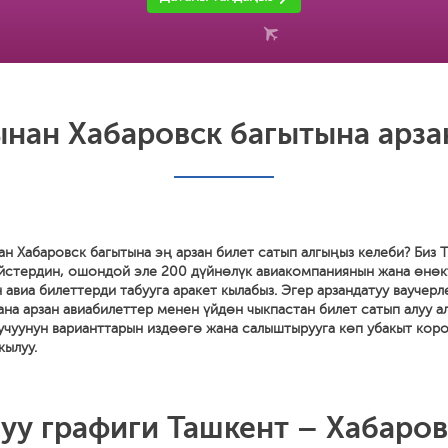
нан Хабаровск багытына арза
н Хабаровск багытына эң арзан билет сатып алгыңыз келеби? Биз 
ейстердин, ошондой эле 200 дүйнөлүк авиакомпаниянын жана өнө
авиа билеттерди табууга аракет кылабыз. Эгер арзандатуу ваучерл
а арзан авиабилеттер менен үйдөн чыкпастан билет сатып алуу ал
 учуунун варианттарын издөөгө жана салыштырууга көп убакыт кор
кылуу.
уу графиги Ташкент – Хабаров