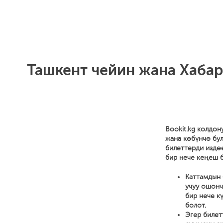
Ташкент чейин жана Хабар
Bookit.kg колдон
жана көбүнчө бул
билеттерди издө
бир нече кеңеш б
Каттамдын 
учуу ошонч
бир нече к
болот.
Эгер билет