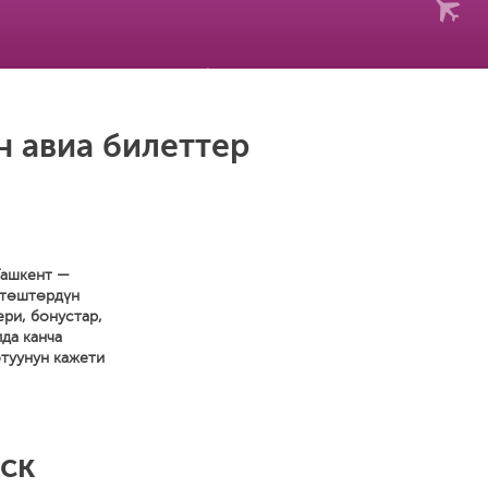
н авиа билеттер
Ташкент —
ктөштөрдүн
ери, бонустар,
да канча
отуунун кажети
ск