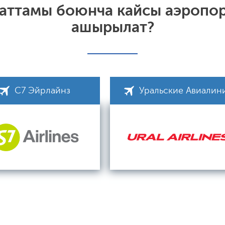
каттамы боюнча кайсы аэропо
ашырылат?
С7 Эйрлайнз
Уральские Авиалин