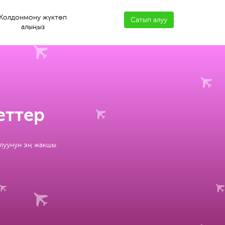
Колдонмону жүктөп
Сатып алуу
алыңыз
еттер
алуунун эң жакшы