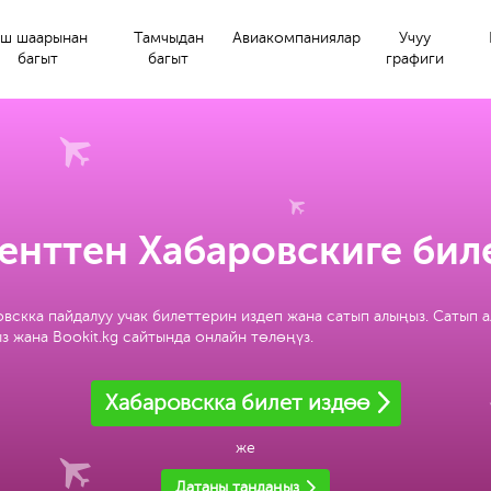
ш шаарынан
Тамчыдан
Авиакомпаниялар
Учуу
багыт
багыт
графиги
енттен Хабаровскиге бил
вскка пайдалуу учак билеттерин издеп жана сатып алыңыз. Сатып 
з жана Bookit.kg сайтында онлайн төлөңүз.
Хабаровскка билет издөө
же
Датаны тандаңыз