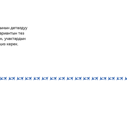
мынын деталдуу
вариантын тез
н, учактардын
ңиз керек.