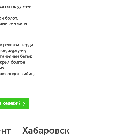
сатып алуу үчүн
ан болот.
алап көп жана
ү реквизиттерди
 чоң жүргүнчү
мпаниянын багаж
зарыл болгон
из
өлөгөндөн кийин,
з келеби?
ент – Хабаровск