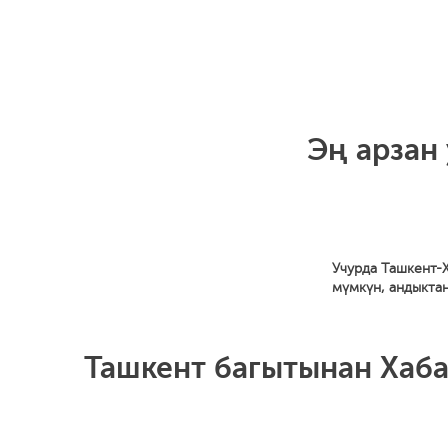
Эң арзан 
Учурда Ташкент-
мүмкүн, андыкта
Ташкент багытынан Хаба