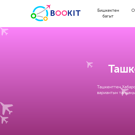
Бишкектен
О
багыт
Ташк
Ташкенттен Хабаро
вариантын тандаңы