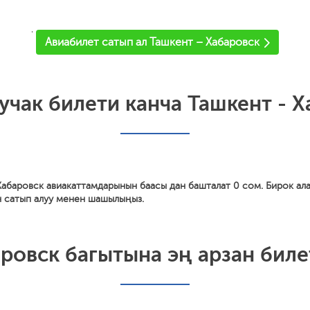
'
Авиабилет сатып ал Ташкент – Хабаровск
учак билети канча Ташкент - 
Хабаровск авиакаттамдарынын баасы дан башталат 0 сом. Бирок ал
н сатып алуу менен шашылыңыз.
ровск багытына эң арзан биле