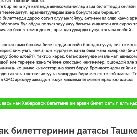
ыкча төлөбөй аласыз.
га бир нече күн калганда авиакомпаниялар авиа билеттерди онлайн 
 төмөндөтүп, арзандатууларды жана бонустарды беришет.
а билеттерди дароо сатып алуу ыңгайлуу, анткени ал алда канча арз
Хабаровск Бул абдан популярдуу учуу багыты, андыктан ага суроо-т
иялар бааны төмөндөтүп, арзандатууларды сунуштагысы келбейт.
овск каттамы боюнча билеттерди онлайн брондоо үчүн, сиз төмөнк
ерек: ким учат, канча чоң жүргүнчү, канча бала жана ымыркай (бир
луу боло албайт), тактоо керек. багаж жөнүндө маалымат, авиако
дой эле тарифке жана тейлөө классына чектөөлөр, ошондой эле 
аниянын кошумча кызматтарына заказ берүү. Брондогондон кийин с
здин акысын жеткиликтүү ыкмалардын бири менен төлөй аласыз. Т
га СМС аркылуу заказдын толук маалыматы менен ырастоо аласыз.
аарынан Хабаровск багытына эң арзан билет сатып алгыңы
ак билеттеринин датасы Ташк