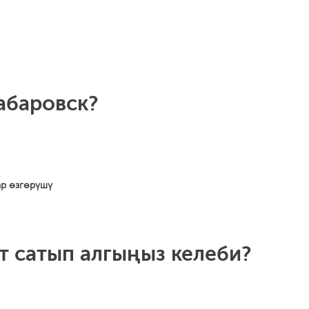
Хабаровск?
ар өзгөрүшү
т сатып алгыңыз келеби?