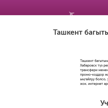
Ташкент багыты
Ташкент багытына
Хабаровск түз р
трансфери менен 
промо-коддор жан
ыңгайлуу болсо,
жок. интернет ар
Уч