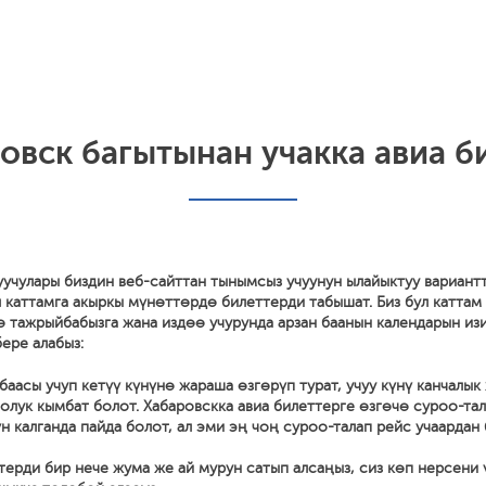
овск багытынан учакка авиа би
уучулары биздин веб-сайттан тынымсыз учуунун ылайыктуу вариант
 каттамга акыркы мүнөттөрдө билеттерди табышат. Биз бул каттам
ө тажрыйбабызга жана издөө учурунда арзан баанын календарын из
ере алабыз:
баасы учуп кетүү күнүнө жараша өзгөрүп турат, учуу күнү канчалык
олук кымбат болот. Хабаровскка авиа билеттерге өзгөчө суроо-тал
үн калганда пайда болот, ал эми эң чоң суроо-талап рейс учаардан
терди бир нече жума же ай мурун сатып алсаңыз, сиз көп нерсени