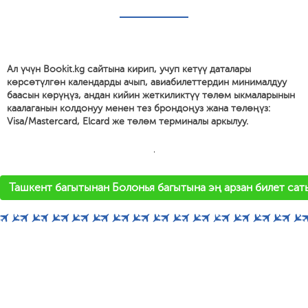
Ал үчүн Bookit.kg сайтына кирип, учуп кетүү даталары
көрсөтүлгөн календарды ачып, авиабилеттердин минималдуу
баасын көрүңүз, андан кийин жеткиликтүү төлөм ыкмаларынын
каалаганын колдонуу менен тез брондоңуз жана төлөңүз:
Visa/Mastercard, Elcard же төлөм терминалы аркылуу.
'
Ташкент багытынан Болонья багытына эң арзан билет сат