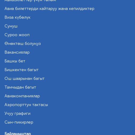
Авиа билеттерди кайтаруу жана кепилдиктер
Виза күбөлүк
Сунуш
Суроо жооп
Өнөктөш болуңуз
Вакансиялар
Башкы бет
Бишкектен багыт
Ош шаарынан багыт
Тамчыдан багыт
Авиакомпаниялар
Аэропорттун тактасы
Учуу графиги
Сын-пикирлер
Байланыштар