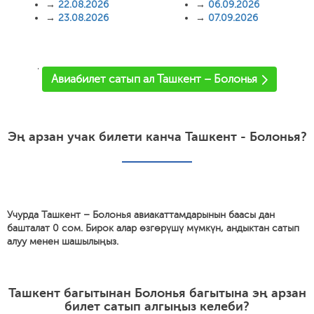
→
22.08.2026
→
06.09.2026
→
23.08.2026
→
07.09.2026
'
Авиабилет сатып ал Ташкент – Болонья
Эң арзан учак билети канча Ташкент - Болонья?
Учурда Ташкент – Болонья авиакаттамдарынын баасы дан
башталат 0 сом. Бирок алар өзгөрүшү мүмкүн, андыктан сатып
алуу менен шашылыңыз.
Ташкент багытынан Болонья багытына эң арзан
билет сатып алгыңыз келеби?