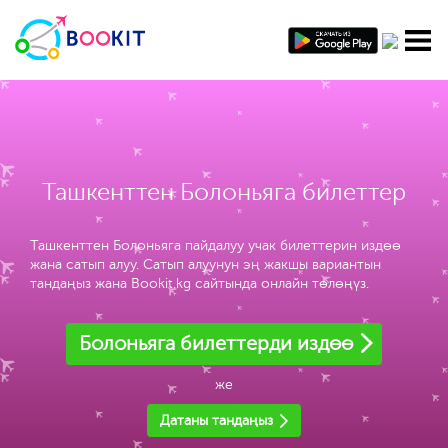
Ташкенттен Болоньяга билеттер
Ташкенттен Болоньяга пайдалуу учак билеттерин издөө
жана сатып алуу. Сатып алуунун эң жакшы вариантын
тандаңыз жана Bookit.kg сайтында онлайн төлөңүз.
Болоньяга билеттерди издөө
же
Датаны тандаңыз