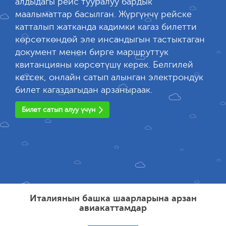
алдыдагы рейс тууралуу бардык
маалыматтар басылган. Жүргүнчү рейске
катталып жатканда кадимки кагаз билетти
көрсөткөндөй эле инсандыгын тастыктаган
документ менен бирге маршруттук
квитанцияны көрсөтүшү керек. Белгилей
кетсек, онлайн сатып алынган электрондук
билет кагаздагыдан арзаныраак.
Билет сатып алуу үчүн
Италиянын башка шаарларына арзан
авиакаттамдар