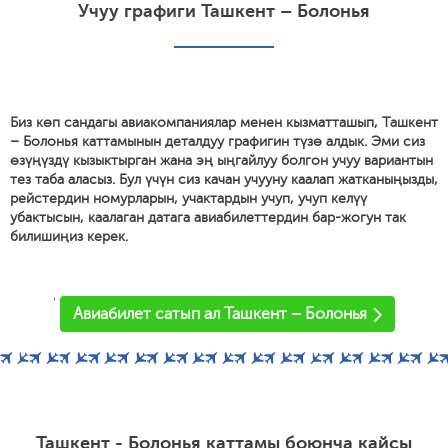
Учуу графиги Ташкент – Болонья
Биз көп сандагы авиакомпаниялар менен кызматташып, Ташкент
– Болонья каттамынын деталдуу графигин түзө алдык. Эми сиз
өзүңүздү кызыктырган жана эң ыңгайлуу болгон учуу вариантын
тез таба аласыз. Бул үчүн сиз качан учууну каалап жатканыңызды,
рейстердин номурларын, учактардын учуп, учуп келүү
убактысын, каалаган датага авиабилеттердин бар-жогун так
билишиңиз керек.
'
Авиабилет сатып ал Ташкент – Болонья
Ташкент - Болонья каттамы боюнча кайсы