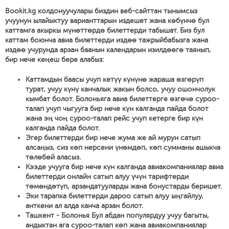
Bookit.kg колдонуучулары биздин веб-сайттан тынымсыз
учуунун ылайыктуу варианттарын издешет жана көбүнчө бул
каттамга акыркы мүнөттөрдө билеттерди табышат. Биз бул
каттам боюнча авиа билеттерди издөө тажрыйбабызга жана
издөө учурунда арзан баанын календарын изилдөөгө таянып,
бир нече кеңеш бере алабыз:
Каттамдын баасы учуп кетүү күнүнө жараша өзгөрүп
турат, учуу күнү канчалык жакын болсо, учуу ошончолук
кымбат болот. Болоньяга авиа билеттерге өзгөчө суроо-
талап учуп чыгууга бир нече күн калганда пайда болот
жана эң чоң суроо-талап рейс учуп кетерге бир күн
калганда пайда болот.
Эгер билеттерди бир нече жума же ай мурун сатып
алсаңыз, сиз көп нерсени үнөмдөп, көп сумманы ашыкча
төлөбөй аласыз.
Кээде учууга бир нече күн калганда авиакомпаниялар авиа
билеттерди онлайн сатып алуу үчүн тарифтерди
төмөндөтүп, арзандатууларды жана бонустарды беришет.
Эки тарапка билеттерди дароо сатып алуу ыңгайлуу,
анткени ал алда канча арзан болот.
Ташкент - Болонья Бул абдан популярдуу учуу багыты,
андыктан ага суроо-талап көп жана авиакомпаниялар