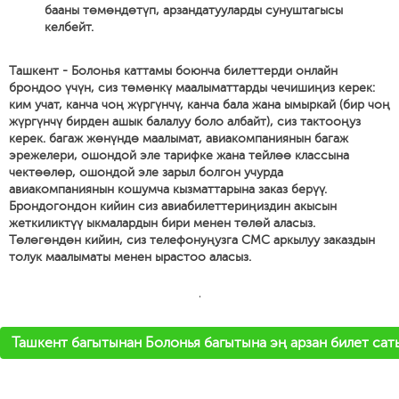
бааны төмөндөтүп, арзандатууларды сунуштагысы
келбейт.
Ташкент - Болонья каттамы боюнча билеттерди онлайн
брондоо үчүн, сиз төмөнкү маалыматтарды чечишиңиз керек:
ким учат, канча чоң жүргүнчү, канча бала жана ымыркай (бир чоң
жүргүнчү бирден ашык балалуу боло албайт), сиз тактооңуз
керек. багаж жөнүндө маалымат, авиакомпаниянын багаж
эрежелери, ошондой эле тарифке жана тейлөө классына
чектөөлөр, ошондой эле зарыл болгон учурда
авиакомпаниянын кошумча кызматтарына заказ берүү.
Брондогондон кийин сиз авиабилеттериңиздин акысын
жеткиликтүү ыкмалардын бири менен төлөй аласыз.
Төлөгөндөн кийин, сиз телефонуңузга СМС аркылуу заказдын
толук маалыматы менен ырастоо аласыз.
'
Ташкент багытынан Болонья багытына эң арзан билет сат