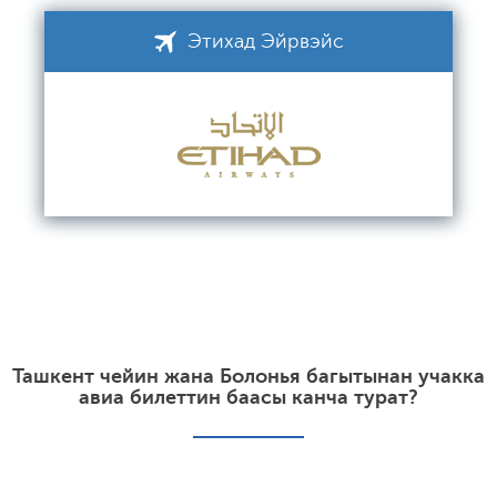
Этихад Эйрвэйс
Ташкент чейин жана Болонья багытынан учакка
авиа билеттин баасы канча турат?