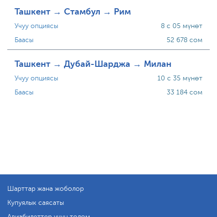
Ташкент → Стамбул → Рим
Учуу опциясы
8 с 05 мүнөт
Баасы
52 678 сом
Ташкент → Дубай-Шарджа → Милан
Учуу опциясы
10 с 35 мүнөт
Баасы
33 184 сом
Шарттар жана жоболор
Купуялык саясаты
Авиабилеттер үчүн төлөм