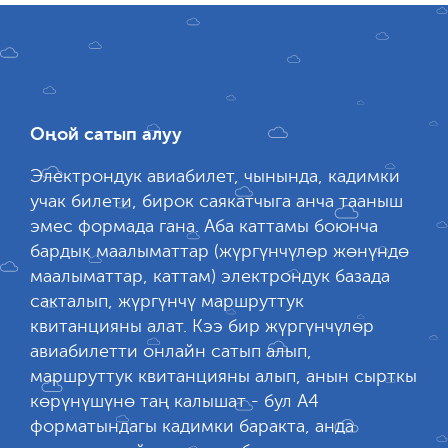
Оңой сатып алуу
Электрондук авиабилет, чынында, кадимки
учак билети, бирок саякатчыга анча тааныш
эмес формада гана. Аба каттамы боюнча
бардык маалыматтар (жүргүнчүлөр жөнүндө
маалыматтар, каттам) электрондук базада
сакталып, жүргүнчү маршруттук
квитанцияны алат. Кээ бир жүргүнчүлөр
авиабилетти онлайн сатып алып,
маршруттук квитанцияны алып, анын сырткы
көрүнүшүнө таң калышат - бул А4
форматындагы кадимки баракта, анда