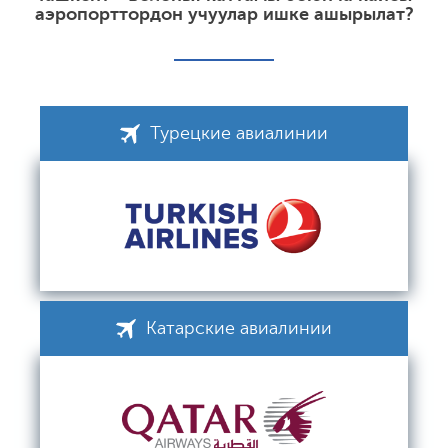
аэропорттордон учуулар ишке ашырылат?
Турецкие авиалинии
Катарские авиалинии