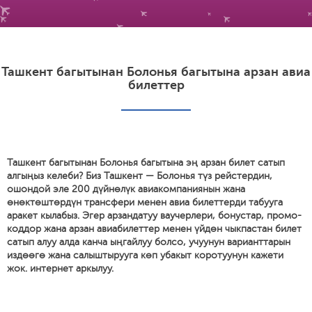
Ташкент багытынан Болонья багытына арзан авиа
билеттер
Ташкент багытынан Болонья багытына эң арзан билет сатып
алгыңыз келеби? Биз Ташкент — Болонья түз рейстердин,
ошондой эле 200 дүйнөлүк авиакомпаниянын жана
өнөктөштөрдүн трансфери менен авиа билеттерди табууга
аракет кылабыз. Эгер арзандатуу ваучерлери, бонустар, промо-
коддор жана арзан авиабилеттер менен үйдөн чыкпастан билет
сатып алуу алда канча ыңгайлуу болсо, учуунун варианттарын
издөөгө жана салыштырууга көп убакыт коротуунун кажети
жок. интернет аркылуу.