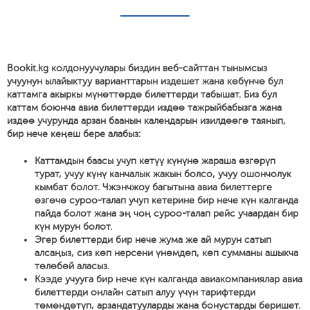
Bookit.kg колдонуучулары биздин веб-сайттан тынымсыз
учуунун ылайыктуу варианттарын издешет жана көбүнчө бул
каттамга акыркы мүнөттөрдө билеттерди табышат. Биз бул
каттам боюнча авиа билеттерди издөө тажрыйбабызга жана
издөө учурунда арзан баанын календарын изилдөөгө таянып,
бир нече кеңеш бере алабыз:
Каттамдын баасы учуп кетүү күнүнө жараша өзгөрүп
турат, учуу күнү канчалык жакын болсо, учуу ошончолук
кымбат болот. Чжэнчжоу багытына авиа билеттерге
өзгөчө суроо-талап учуп кетерине бир нече күн калганда
пайда болот жана эң чоң суроо-талап рейс учаардан бир
күн мурун болот.
Эгер билеттерди бир нече жума же ай мурун сатып
алсаңыз, сиз көп нерсени үнөмдөп, көп сумманы ашыкча
төлөбөй аласыз.
Кээде учууга бир нече күн калганда авиакомпаниялар авиа
билеттерди онлайн сатып алуу үчүн тарифтерди
төмөндөтүп, арзандатууларды жана бонустарды беришет.