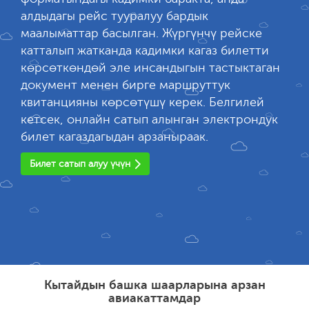
алдыдагы рейс тууралуу бардык
маалыматтар басылган. Жүргүнчү рейске
катталып жатканда кадимки кагаз билетти
көрсөткөндөй эле инсандыгын тастыктаган
документ менен бирге маршруттук
квитанцияны көрсөтүшү керек. Белгилей
кетсек, онлайн сатып алынган электрондук
билет кагаздагыдан арзаныраак.
Билет сатып алуу үчүн
Кытайдын башка шаарларына арзан
авиакаттамдар