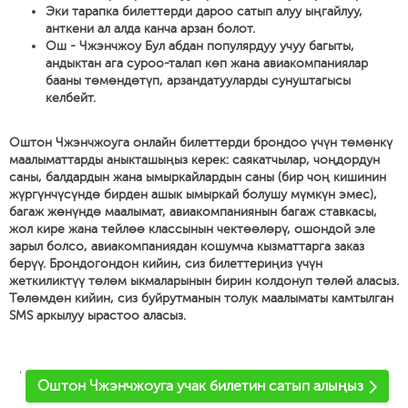
Эки тарапка билеттерди дароо сатып алуу ыңгайлуу,
анткени ал алда канча арзан болот.
Ош - Чжэнчжоу Бул абдан популярдуу учуу багыты,
андыктан ага суроо-талап көп жана авиакомпаниялар
бааны төмөндөтүп, арзандатууларды сунуштагысы
келбейт.
Оштон Чжэнчжоуга онлайн билеттерди брондоо үчүн төмөнкү
маалыматтарды аныкташыңыз керек: саякатчылар, чоңдордун
саны, балдардын жана ымыркайлардын саны (бир чоң кишинин
жүргүнчүсүндө бирден ашык ымыркай болушу мүмкүн эмес),
багаж жөнүндө маалымат, авиакомпаниянын багаж ставкасы,
жол кире жана тейлөө классынын чектөөлөрү, ошондой эле
зарыл болсо, авиакомпаниядан кошумча кызматтарга заказ
берүү. Брондогондон кийин, сиз билеттериңиз үчүн
жеткиликтүү төлөм ыкмаларынын бирин колдонуп төлөй аласыз.
Төлөмдөн кийин, сиз буйрутманын толук маалыматы камтылган
SMS аркылуу ырастоо аласыз.
'
Оштон Чжэнчжоуга учак билетин сатып алыңыз