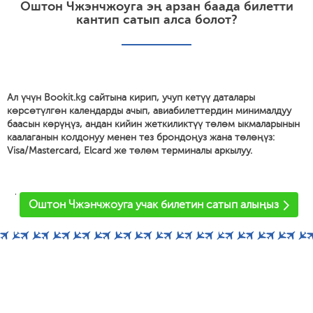
Оштон Чжэнчжоуга эң арзан баада билетти
кантип сатып алса болот?
Ал үчүн Bookit.kg сайтына кирип, учуп кетүү даталары
көрсөтүлгөн календарды ачып, авиабилеттердин минималдуу
баасын көрүңүз, андан кийин жеткиликтүү төлөм ыкмаларынын
каалаганын колдонуу менен тез брондоңуз жана төлөңүз:
Visa/Mastercard, Elcard же төлөм терминалы аркылуу.
'
Оштон Чжэнчжоуга учак билетин сатып алыңыз