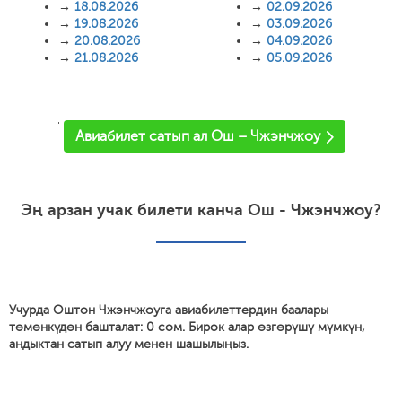
→
18.08.2026
→
02.09.2026
→
19.08.2026
→
03.09.2026
→
20.08.2026
→
04.09.2026
→
21.08.2026
→
05.09.2026
'
Авиабилет сатып ал Ош – Чжэнчжоу
Эң арзан учак билети канча Ош - Чжэнчжоу?
Учурда Оштон Чжэнчжоуга авиабилеттердин баалары
төмөнкүдөн башталат: 0 сом. Бирок алар өзгөрүшү мүмкүн,
андыктан сатып алуу менен шашылыңыз.