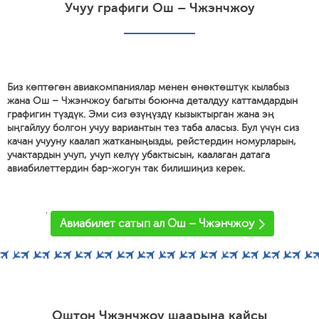
Учуу графиги Ош – Чжэнчжоу
Биз көптөгөн авиакомпаниялар менен өнөктөштүк кылабыз
жана Ош – Чжэнчжоу багыты боюнча деталдуу каттамдардын
графигин түздүк. Эми сиз өзүңүздү кызыктырган жана эң
ыңгайлуу болгон учуу вариантын тез таба аласыз. Бул үчүн сиз
качан учууну каалап жатканыңызды, рейстердин номурларын,
учактардын учуп, учуп келүү убактысын, каалаган датага
авиабилеттердин бар-жогун так билишиңиз керек.
'
Авиабилет сатып ал Ош – Чжэнчжоу
Оштон Чжэнчжоу шаарына кайсы