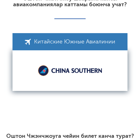
авиакомпаниялар каттамы боюнча учат?
Китайские Южные Авиалинии
Оштон Чжэнчжоуга чейин билет канча турат?