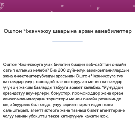
Оштон Чжэнчжоу шаарына арзан авиабилеттер
Оштон Чжэнчжоуга учак билетин биздин веб-сайттан онлайн
сатып алгыңыз келеби? Биз 200 дүйнөлүк авиакомпаниялардын
жана өнөктөштөрүбүздүн арасынан Оштон Чжэнчжоуга түз
каттамдар үчүн, ошондой эле которуулар менен каттамдар
үчүн эң жакшы бааларды табууга аракет кылабыз. Үйүңүздөн
арзандатуу ваучерлери, бонустар, промокоддор жана арзан
авиакомпаниялардын тарифтери менен онлайн режиминде
ыңгайлуураак болгондо, учуу варианттарын издеп жана
салыштырып, агенттиктерге жана тааныш билет агенттерине
чалуу менен убакытты текке кетирүүнүн кажети жок.