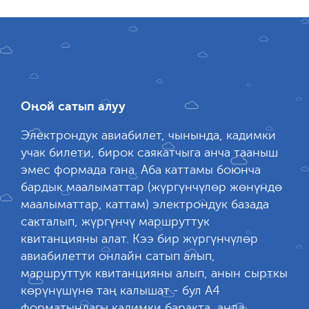
Оңой сатып алуу
Электрондук авиабилет, чынында, кадимки
учак билети, бирок саякатчыга анча тааныш
эмес формада гана. Аба каттамы боюнча
бардык маалыматтар (жүргүнчүлөр жөнүндө
маалыматтар, каттам) электрондук базада
сакталып, жүргүнчү маршруттук
квитанцияны алат. Кээ бир жүргүнчүлөр
авиабилетти онлайн сатып алып,
маршруттук квитанцияны алып, анын сырткы
көрүнүшүнө таң калышат - бул А4
форматындагы кадимки баракта, анда