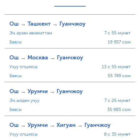
Ош → Ташкент → Гуанчжоу
Эң арзан авиакаттам
7 с 55 мүнөт
Баасы
19 957 сом
Ош → Москва → Гуанчжоу
Учуу опциясы
13 с 55 мүнөт
Баасы
55 749 сом
Ош → Урумчи → Гуанчжоу
Эң ылдам учуу
7 с 25 мүнөт
Баасы
35 683 сом
Ош → Урумчи → Хигуан → Гуанчжоу
Учуу опциясы
8 с 35 мүнөт