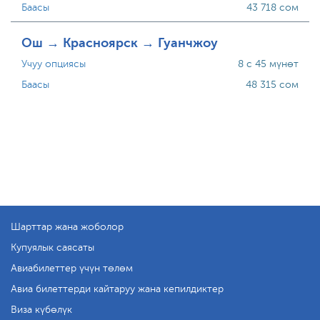
Баасы
43 718 сом
Ош → Красноярск → Гуанчжоу
Учуу опциясы
8 с 45 мүнөт
Баасы
48 315 сом
Шарттар жана жоболор
Купуялык саясаты
Авиабилеттер үчүн төлөм
Авиа билеттерди кайтаруу жана кепилдиктер
Виза күбөлүк