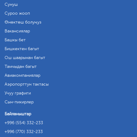
Сунуш
Суроо жооп
Өнөктөш болуңуз
Вакансиялар
Башкы бет
Бишкектен багыт
Ош шаарынан багыт
Тамчыдан багыт
Авиакомпаниялар
Аэропорттун тактасы
Учуу графиги
Сын-пикирлер
Байланыштар
+996 (554) 332-233
+996 (770) 332-233