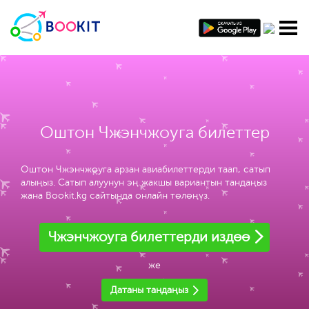
Оштон Чжэнчжоуга билеттер
Оштон Чжэнчжоуга арзан авиабилеттерди таап, сатып
алыңыз. Сатып алуунун эң жакшы вариантын тандаңыз
жана Bookit.kg сайтында онлайн төлөңүз.
Чжэнчжоуга билеттерди издөө
же
Датаны тандаңыз