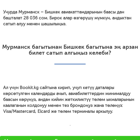
Учурда Мурманск – Бишкек авиакаттамдарынын баасы дан
башталат 28 036 сом. Бирок алар өзгөрүшү мүмкүн, андыктан
сатып алуу менен шашылыңыз.
Мурманск багытынан Бишкек багытына эң арзан
билет сатып алгыңыз келеби?
Ал үчүн Bookit.kg сайтына кирип, учуп кетүү даталары
көрсөтүлгөн календарды ачып, авиабилеттердин минималдуу
баасын көрүңүз, андан кийин жеткиликтүү төлөм ыкмаларынын
каалаганын колдонуу менен тез брондоңуз жана төлөңүз:
Visa/Mastercard, Elcard же төлөм терминалы аркылуу.
'