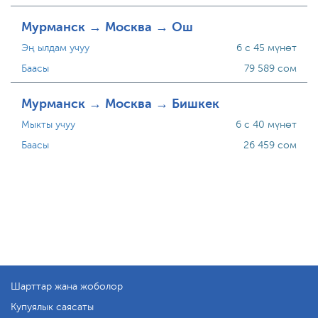
Мурманск → Москва → Ош
Эң ылдам учуу
6 с 45 мүнөт
Баасы
79 589 сом
Мурманск → Москва → Бишкек
Мыкты учуу
6 с 40 мүнөт
Баасы
26 459 сом
Шарттар жана жоболор
Купуялык саясаты