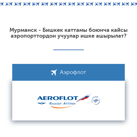
Мурманск - Бишкек каттамы боюнча кайсы
аэропорттордон учуулар ишке ашырылат?
Аэрофлот