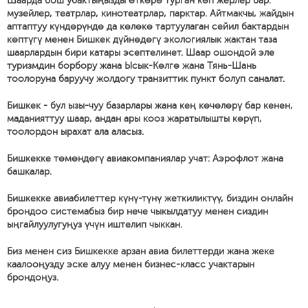
Шаарда бош убактыңызды өткөрө турган көп жерлер бар:
музейлер, театрлар, кинотеатрлар, парктар. Айтмакчы, жайдын
аптаптуу күндөрүндө да көлөкө тартуулаган сейил бактардын
көптүгү менен Бишкек дүйнөдөгү экологиялык жактан таза
шаарлардын бири катары эсептелинет. Шаар ошондой эле
туризмдин борбору жана Ысык-Көлгө жана Тянь-Шань
тоолоруна баруучу жолдогу транзиттик пункт болуп саналат.
Бишкек - бул ызы-чуу базарлары жана кең көчөлөрү бар кенен,
маданияттуу шаар, андан ары кооз жаратылышты көрүп,
тоолордон ырахат ала аласыз.
Бишкекке төмөндөгү авиакомпаниялар учат: Аэрофлот жана
башкалар.
Бишкекке авиабилеттер күнү-түнү жеткиликтүү, биздин онлайн
брондоо системабыз бир нече чыкылдатуу менен сиздин
ыңгайлуулугуңуз үчүн иштелип чыккан.
Биз менен сиз Бишкекке арзан авиа билеттерди жана жеке
каалооңузду эске алуу менен бизнес-класс учактарын
брондоңуз.