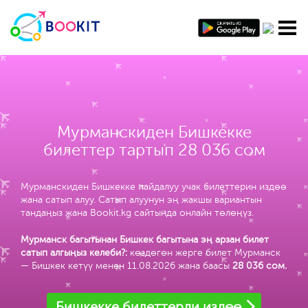
Мурманскиден Бишкекке
билеттер тартып 28 036 сом
Мурманскиден Бишкекке пайдалуу учак билеттерин издөө
жана сатып алуу. Сатып алуунун эң жакшы вариантын
тандаңыз жана Bookit.kg сайтында онлайн төлөңүз.
Мурманск багытынан Бишкек багытына эң арзан билет
сатып алгыңыз келеби?:
көздөгөн жерге билет Мурманск
— Бишкек кетүү менен 11.08.2026 жана баасы
28 036 сом
.
Бишкекке билеттерди издөө