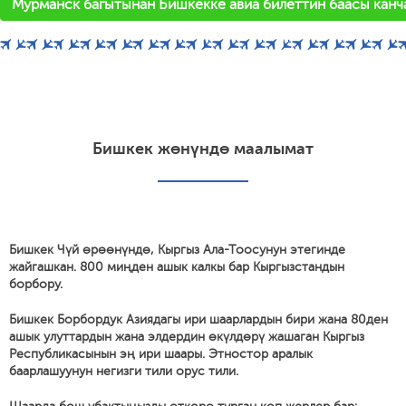
Мурманск багытынан Бишкекке авиа билеттин баасы канч
Бишкек жөнүндө маалымат
Бишкек Чүй өрөөнүндө, Кыргыз Ала-Тоосунун этегинде
жайгашкан. 800 миңден ашык калкы бар Кыргызстандын
борбору.
Бишкек Борбордук Азиядагы ири шаарлардын бири жана 80ден
ашык улуттардын жана элдердин өкүлдөрү жашаган Кыргыз
Республикасынын эң ири шаары. Этностор аралык
баарлашуунун негизги тили орус тили.