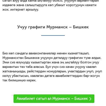
сатып алуу алда канча ыңгайлуу болсо, учуунун варианттарын
издөөгө жана салыштырууга көп убакыт коротуунун кажети
жок. интернет аркылуу.
Учуу графиги Мурманск – Бишкек
Биз көп сандагы авиакомпаниялар менен кызматташып,
Мурмансктан Бишкекке учуунун деталдуу графигин түзө алдык.
Эми сиз өзүңүздү кызыктырган жана эң ыңгайлуу болгон учуу
вариантын тез таба аласыз. Бул үчүн сиз качан учууну каалап
жатканыңызды, рейстердин номурларын, учактардын учуп, учуп
келүү убактысын, каалаган датага авиабилеттердин бар-жогун
так билишиңиз керек.
'
Авиабилет сатып ал Мурманск – Бишкек