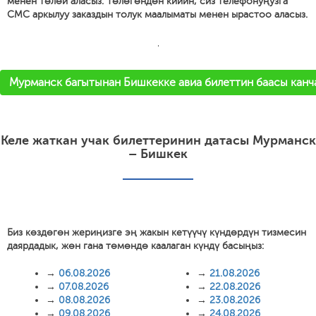
менен төлөй аласыз. Төлөгөндөн кийин, сиз телефонуңузга
СМС аркылуу заказдын толук маалыматы менен ырастоо аласыз.
'
Мурманск багытынан Бишкекке авиа билеттин баасы канч
Келе жаткан учак билеттеринин датасы Мурманск
– Бишкек
Биз көздөгөн жериңизге эң жакын кетүүчү күндөрдүн тизмесин
даярдадык, жөн гана төмөндө каалаган күндү басыңыз:
→
06.08.2026
→
21.08.2026
→
07.08.2026
→
22.08.2026
→
08.08.2026
→
23.08.2026
→
09.08.2026
→
24.08.2026