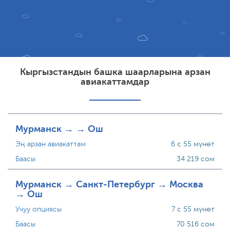
Кыргызстандын башка шаарларына арзан
авиакаттамдар
Мурманск → → Ош
Эң арзан авиакаттам
6 с 55 мүнөт
Баасы
34 219 сом
Мурманск → Санкт-Петербург → Москва
→ Ош
Учуу опциясы
7 с 55 мүнөт
Баасы
70 516 сом