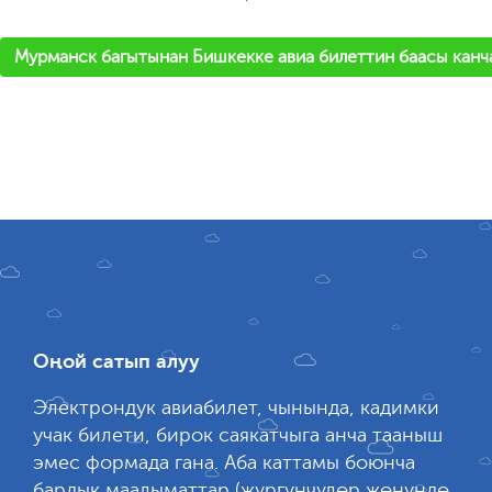
'
Мурманск багытынан Бишкекке авиа билеттин баасы канч
Оңой сатып алуу
Электрондук авиабилет, чынында, кадимки
учак билети, бирок саякатчыга анча тааныш
эмес формада гана. Аба каттамы боюнча
бардык маалыматтар (жүргүнчүлөр жөнүндө