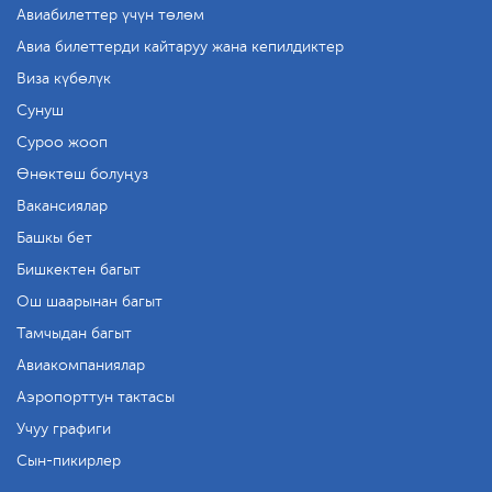
Авиабилеттер үчүн төлөм
Авиа билеттерди кайтаруу жана кепилдиктер
Виза күбөлүк
Сунуш
Суроо жооп
Өнөктөш болуңуз
Вакансиялар
Башкы бет
Бишкектен багыт
Ош шаарынан багыт
Тамчыдан багыт
Авиакомпаниялар
Аэропорттун тактасы
Учуу графиги
Сын-пикирлер