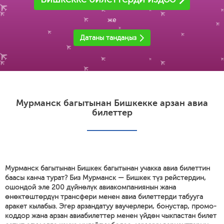
же
Датаны тандаңыз
Мурманск багытынан Бишкекке арзан авиа
билеттер
Мурманск багытынан Бишкек багытынан учакка авиа билеттин
баасы канча турат? Биз Мурманск — Бишкек түз рейстердин,
ошондой эле 200 дүйнөлүк авиакомпаниянын жана
өнөктөштөрдүн трансфери менен авиа билеттерди табууга
аракет кылабыз. Эгер арзандатуу ваучерлери, бонустар, промо-
коддор жана арзан авиабилеттер менен үйдөн чыкпастан билет