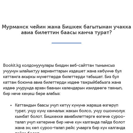
Мурманск чейин жана Бишкек багытынан учакка
авиа билеттин баасы канча турат?
Bookit.kg колдонуучулары биздин веб-сайттан тынымсыз
учуунун ылайыктуу варианттарын издешет жана көбүнчө бул
каттамга акыркы мүнөттөрдө билеттерди табышат. Биз бул
каттам боюнча авиа билеттерди издөө тажрыйбабызга жана
издөө учурунда арзан баанын календарын изилдөөгө таянып,
бир нече кеңеш бере алабыз:
Каттамдын баасы учуп кетүү күнүнө жараша өзгөрүп
турат, учуу күнү канчалык жакын болсо, учуу ошончолук
кымбат болот. Бишкекке авиабилеттерге өзгөчө суроо-
талап учуп кетерине бир нече күн калганда пайда болот
жана эң көп суроо-талап рейс учаарга бир күн калганда