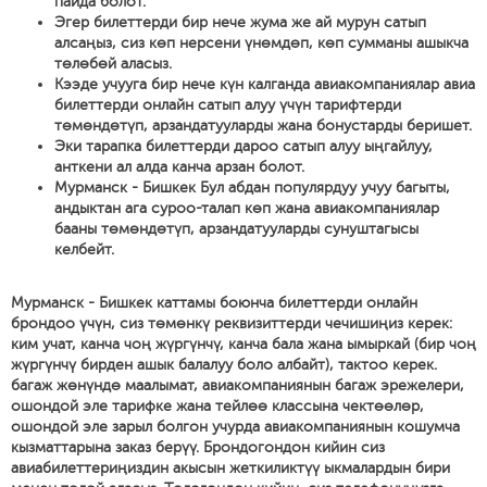
пайда болот.
Эгер билеттерди бир нече жума же ай мурун сатып
алсаңыз, сиз көп нерсени үнөмдөп, көп сумманы ашыкча
төлөбөй аласыз.
Кээде учууга бир нече күн калганда авиакомпаниялар авиа
билеттерди онлайн сатып алуу үчүн тарифтерди
төмөндөтүп, арзандатууларды жана бонустарды беришет.
Эки тарапка билеттерди дароо сатып алуу ыңгайлуу,
анткени ал алда канча арзан болот.
Мурманск - Бишкек Бул абдан популярдуу учуу багыты,
андыктан ага суроо-талап көп жана авиакомпаниялар
бааны төмөндөтүп, арзандатууларды сунуштагысы
келбейт.
Мурманск - Бишкек каттамы боюнча билеттерди онлайн
брондоо үчүн, сиз төмөнкү реквизиттерди чечишиңиз керек:
ким учат, канча чоң жүргүнчү, канча бала жана ымыркай (бир чоң
жүргүнчү бирден ашык балалуу боло албайт), тактоо керек.
багаж жөнүндө маалымат, авиакомпаниянын багаж эрежелери,
ошондой эле тарифке жана тейлөө классына чектөөлөр,
ошондой эле зарыл болгон учурда авиакомпаниянын кошумча
кызматтарына заказ берүү. Брондогондон кийин сиз
авиабилеттериңиздин акысын жеткиликтүү ыкмалардын бири