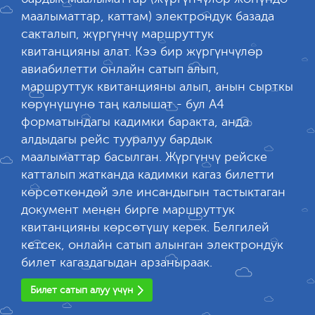
маалыматтар, каттам) электрондук базада
сакталып, жүргүнчү маршруттук
квитанцияны алат. Кээ бир жүргүнчүлөр
авиабилетти онлайн сатып алып,
маршруттук квитанцияны алып, анын сырткы
көрүнүшүнө таң калышат - бул А4
форматындагы кадимки баракта, анда
алдыдагы рейс тууралуу бардык
маалыматтар басылган. Жүргүнчү рейске
катталып жатканда кадимки кагаз билетти
көрсөткөндөй эле инсандыгын тастыктаган
документ менен бирге маршруттук
квитанцияны көрсөтүшү керек. Белгилей
кетсек, онлайн сатып алынган электрондук
билет кагаздагыдан арзаныраак.
Билет сатып алуу үчүн