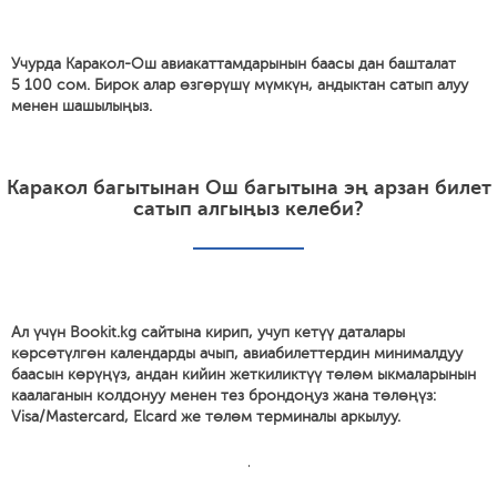
Учурда Каракол-Ош авиакаттамдарынын баасы дан башталат
5 100 сом. Бирок алар өзгөрүшү мүмкүн, андыктан сатып алуу
менен шашылыңыз.
Каракол багытынан Ош багытына эң арзан билет
сатып алгыңыз келеби?
Ал үчүн Bookit.kg сайтына кирип, учуп кетүү даталары
көрсөтүлгөн календарды ачып, авиабилеттердин минималдуу
баасын көрүңүз, андан кийин жеткиликтүү төлөм ыкмаларынын
каалаганын колдонуу менен тез брондоңуз жана төлөңүз:
Visa/Mastercard, Elcard же төлөм терминалы аркылуу.
'