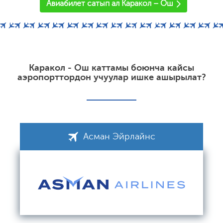
Авиабилет сатып ал Каракол – Ош
Каракол - Ош каттамы боюнча кайсы
аэропорттордон учуулар ишке ашырылат?
Асман Эйрлайнс