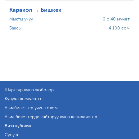
Каракол → Бишкек
Мыкты учуу
0 с 40 мүнөт
Баасы
4 100 сом
Шарттар жана жоболор
Купуялык саясаты
Авиабилеттер үчүн төлөм
Авиа билеттерди кайтаруу жана кепилдиктер
Виза күбөлүк
Сунуш