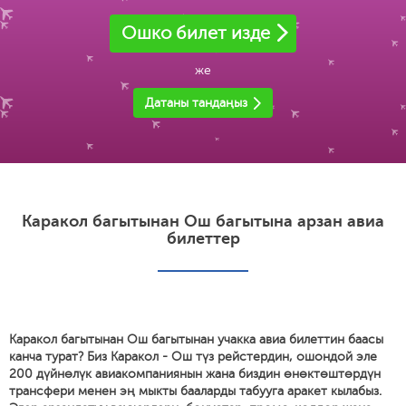
Ошко билет изде
же
Датаны тандаңыз
Каракол багытынан Ош багытына арзан авиа
билеттер
Каракол багытынан Ош багытынан учакка авиа билеттин баасы
канча турат? Биз Каракол - Ош түз рейстердин, ошондой эле
200 дүйнөлүк авиакомпаниянын жана биздин өнөктөштөрдүн
трансфери менен эң мыкты бааларды табууга аракет кылабыз.