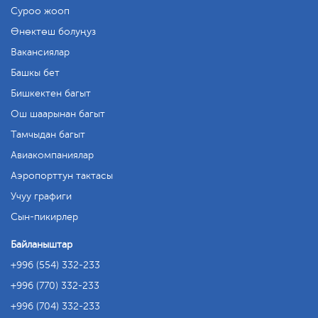
Суроо жооп
Өнөктөш болуңуз
Вакансиялар
Башкы бет
Бишкектен багыт
Ош шаарынан багыт
Тамчыдан багыт
Авиакомпаниялар
Аэропорттун тактасы
Учуу графиги
Сын-пикирлер
Байланыштар
+996 (554) 332-233
+996 (770) 332-233
+996 (704) 332-233