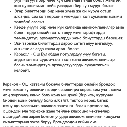
учуп чыгууга бир нече күн калганда пайда болот жана эң
көп суроо-талап рейс учаардан бир күн мурун болот.
Эгер билеттерди бир нече жума же ай мурун сатып
алсаңыз, сиз көп нерсени үнөмдөп, көп сумманы ашыкча
төлөбөй аласыз.
Кээде учууга бир нече күн калганда авиакомпаниялар авиа
билеттерди онлайн сатып алуу үчүн тарифтерди
төмөндөтүп, арзандатууларды жана бонустарды беришет.
Эки тарапка билеттерди дароо сатып алуу ыңгайлуу,
анткени ал алда канча арзан болот.
Каракол - Ош Бул абдан популярдуу учуу багыты,
андыктан ага суроо-талап көп жана авиакомпаниялар
бааны төмөндөтүп, арзандатууларды сунуштагысы
келбейт.
Каракол - Ош каттамы боюнча билеттерди онлайн брондоо
үчүн төмөнкү реквизиттерди чечишиңиз керек: ким учат, канча
чоң жүргүнчү, канча бала жана ымыркай (бир чоң жүргүнчү
бирден ашык балалуу боло албайт), тактоо керек. багаж
жөнүндө маалымат, авиакомпаниянын багаж эрежелери,
ошондой эле тарифке жана тейлөө классына чектөөлөр,
ошондой эле зарыл болгон учурда авиакомпаниянын кошумча
кызматтарына заказ берүү. Брондоодон кийин сиз