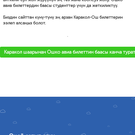
авиа билеттердин баасы студенттер үчүн да жеткиликтүү.
Биздин сайттан күнү-түнү эң арзан Каракол-Ош билеттерин
ээлеп алсаңыз болот.
'
Каракол шаарынан Ошко авиа билеттин баасы канча турат