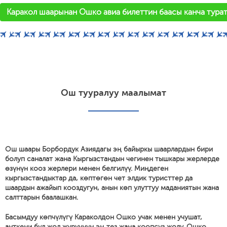
Каракол шаарынан Ошко авиа билеттин баасы канча турат
Ош тууралуу маалымат
Ош шаары Борбордук Азиядагы эң байыркы шаарлардын бири
болуп саналат жана Кыргызстандын чегинен тышкары жерлерде
өзүнүн кооз жерлери менен белгилүү. Миңдеген
кыргызстандыктар да, көптөгөн чет элдик туристтер да
шаардын ажайып кооздугун, анын көп улуттуу маданиятын жана
салттарын баалашкан.
Басымдуу көпчүлүгү Караколдон Ошко учак менен учушат,
анткени бул жол жүрүүнүн эң тез жана коопсуз жолу. Ошко