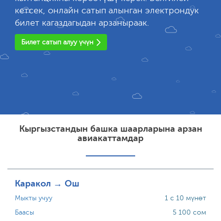
кетсек, онлайн сатып алынган электрондук
билет кагаздагыдан арзаныраак.
Билет сатып алуу үчүн
Кыргызстандын башка шаарларына арзан
авиакаттамдар
Каракол → Ош
Мыкты учуу
1 с 10 мүнөт
Баасы
5 100 сом