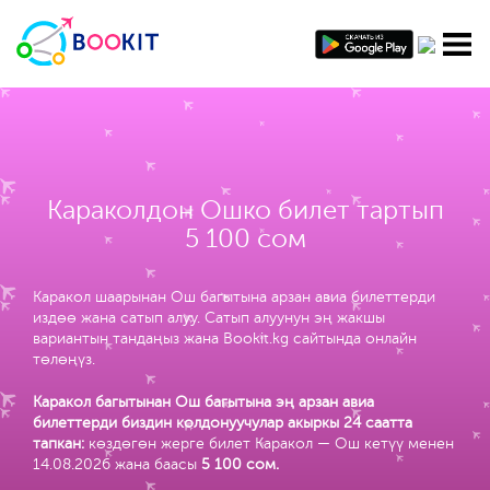
Караколдон Ошко билет тартып
5 100 сом
Каракол шаарынан Ош багытына арзан авиа билеттерди
издөө жана сатып алуу. Сатып алуунун эң жакшы
вариантын тандаңыз жана Bookit.kg сайтында онлайн
төлөңүз.
Каракол багытынан Ош багытына эң арзан авиа
билеттерди биздин колдонуучулар акыркы 24 саатта
тапкан:
көздөгөн жерге билет Каракол — Ош кетүү менен
14.08.2026 жана баасы
5 100 сом
.