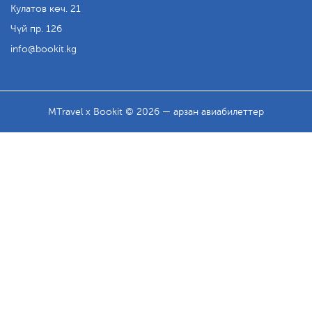
Кулатов көч. 21
Чүй пр. 126
info
bookit.kg
MTravel x Bookit © 2026 — арзан авиабилеттер