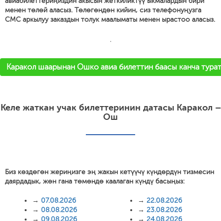
авиабилеттериңиздин акысын жеткиликтүү ыкмалардын бири
менен төлөй аласыз. Төлөгөндөн кийин, сиз телефонуңузга
СМС аркылуу заказдын толук маалыматы менен ырастоо аласыз.
'
Каракол шаарынан Ошко авиа билеттин баасы канча турат
Келе жаткан учак билеттеринин датасы Каракол –
Ош
Биз көздөгөн жериңизге эң жакын кетүүчү күндөрдүн тизмесин
даярдадык, жөн гана төмөндө каалаган күндү басыңыз:
→
07.08.2026
→
22.08.2026
→
08.08.2026
→
23.08.2026
→
09.08.2026
→
24.08.2026