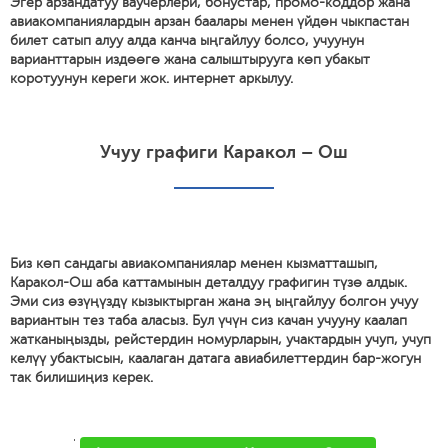
Эгер арзандатуу ваучерлери, бонустар, промо-коддор жана
авиакомпаниялардын арзан баалары менен үйдөн чыкпастан
билет сатып алуу алда канча ыңгайлуу болсо, учуунун
варианттарын издөөгө жана салыштырууга көп убакыт
коротуунун кереги жок. интернет аркылуу.
Учуу графиги Каракол – Ош
Биз көп сандагы авиакомпаниялар менен кызматташып,
Каракол-Ош аба каттамынын деталдуу графигин түзө алдык.
Эми сиз өзүңүздү кызыктырган жана эң ыңгайлуу болгон учуу
вариантын тез таба аласыз. Бул үчүн сиз качан учууну каалап
жатканыңызды, рейстердин номурларын, учактардын учуп, учуп
келүү убактысын, каалаган датага авиабилеттердин бар-жогун
так билишиңиз керек.
'