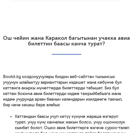
Ош чейин жана Каракол багытынан учакка авиа
билеттин баасы канча турат?
Bookit.kg колдонуучулары биздин веб-сайттан тынымсыз
учуунун ылайыктуу варианттарын издешет жана көбүнчө бул
каттамга акыркы мүнөттөрдө билеттерди табышат. Биз бул
каттам боюнча авиа билеттерди издөө тажрыйбабызга жана
издөө учурунда арзан баанын календарын изилдөөгө таянып,
бир нече кеңеш бере алабыз:
Каттамдын баасы учуп кетүү күнүнө жараша өзгөрүп
турат, учуу күнү канчалык жакын болсо, учуу ошончолук
кымбат болот. Ошко авиа билеттерге өзгөчө суроо-талап