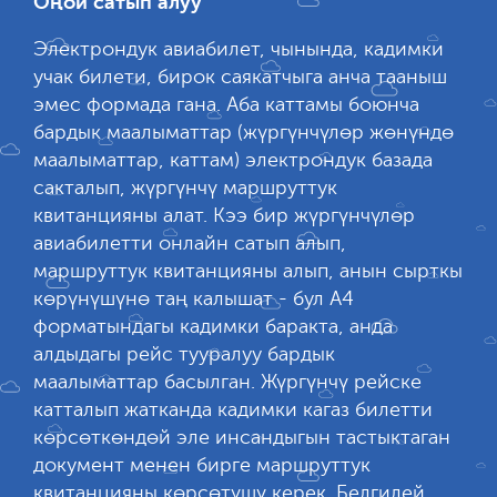
Оңой сатып алуу
Электрондук авиабилет, чынында, кадимки
учак билети, бирок саякатчыга анча тааныш
эмес формада гана. Аба каттамы боюнча
бардык маалыматтар (жүргүнчүлөр жөнүндө
маалыматтар, каттам) электрондук базада
сакталып, жүргүнчү маршруттук
квитанцияны алат. Кээ бир жүргүнчүлөр
авиабилетти онлайн сатып алып,
маршруттук квитанцияны алып, анын сырткы
көрүнүшүнө таң калышат - бул А4
форматындагы кадимки баракта, анда
алдыдагы рейс тууралуу бардык
маалыматтар басылган. Жүргүнчү рейске
катталып жатканда кадимки кагаз билетти
көрсөткөндөй эле инсандыгын тастыктаган
документ менен бирге маршруттук
квитанцияны көрсөтүшү керек. Белгилей