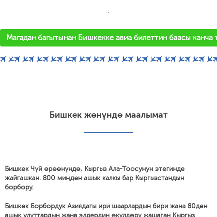
'
Магадан багытынан Бишкекке авиа билеттин баасы канча 
Бишкек жөнүндө маалымат
Бишкек Чүй өрөөнүндө, Кыргыз Ала-Тоосунун этегинде
жайгашкан. 800 миңден ашык калкы бар Кыргызстандын
борбору.
Бишкек Борбордук Азиядагы ири шаарлардын бири жана 80ден
ашык улуттардын жана элдердин өкүлдөрү жашаган Кыргыз