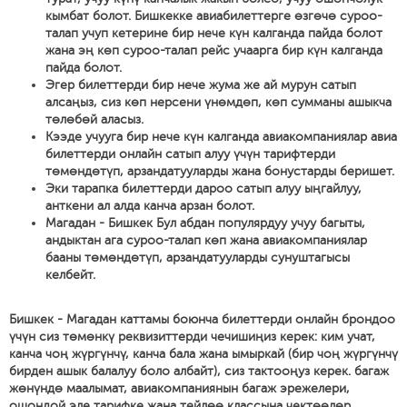
кымбат болот. Бишкекке авиабилеттерге өзгөчө суроо-
талап учуп кетерине бир нече күн калганда пайда болот
жана эң көп суроо-талап рейс учаарга бир күн калганда
пайда болот.
Эгер билеттерди бир нече жума же ай мурун сатып
алсаңыз, сиз көп нерсени үнөмдөп, көп сумманы ашыкча
төлөбөй аласыз.
Кээде учууга бир нече күн калганда авиакомпаниялар авиа
билеттерди онлайн сатып алуу үчүн тарифтерди
төмөндөтүп, арзандатууларды жана бонустарды беришет.
Эки тарапка билеттерди дароо сатып алуу ыңгайлуу,
анткени ал алда канча арзан болот.
Магадан - Бишкек Бул абдан популярдуу учуу багыты,
андыктан ага суроо-талап көп жана авиакомпаниялар
бааны төмөндөтүп, арзандатууларды сунуштагысы
келбейт.
Бишкек - Магадан каттамы боюнча билеттерди онлайн брондоо
үчүн сиз төмөнкү реквизиттерди чечишиңиз керек: ким учат,
канча чоң жүргүнчү, канча бала жана ымыркай (бир чоң жүргүнчү
бирден ашык балалуу боло албайт), сиз тактооңуз керек. багаж
жөнүндө маалымат, авиакомпаниянын багаж эрежелери,
ошондой эле тарифке жана тейлөө классына чектөөлөр,