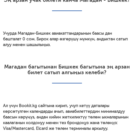
Эң арзан учак билети канча Магадан - Бишкек?
Учурда Магадан-Бишкек авиакаттамдарынын баасы дан
башталат 0 сом. Бирок алар өзгөрүшү мүмкүн, андыктан сатып
алуу менен шашылыңыз.
Магадан багытынан Бишкек багытына эң арзан
билет сатып алгыңыз келеби?
Ал үчүн Bookit.kg сайтына кирип, учуп кетүү даталары
көрсөтүлгөн календарды ачып, авиабилеттердин минималдуу
баасын көрүңүз, андан кийин жеткиликтүү төлөм ыкмаларынын
каалаганын колдонуу менен тез брондоңуз жана төлөңүз:
Visa/Mastercard, Elcard же төлөм терминалы аркылуу.