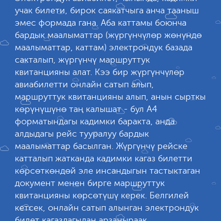
учак билети, бирок саякатчыга анча тааныш
эмес формада гана. Аба каттамы боюнча
бардык маалыматтар (жүргүнчүлөр жөнүндө
маалыматтар, каттам) электрондук базада
сакталып, жүргүнчү маршруттук
квитанцияны алат. Кээ бир жүргүнчүлөр
авиабилетти онлайн сатып алып,
маршруттук квитанцияны алып, анын сырткы
көрүнүшүнө таң калышат - бул А4
форматындагы кадимки баракта, анда
алдыдагы рейс тууралуу бардык
маалыматтар басылган. Жүргүнчү рейске
катталып жатканда кадимки кагаз билетти
көрсөткөндөй эле инсандыгын тастыктаган
документ менен бирге маршруттук
квитанцияны көрсөтүшү керек. Белгилей
кетсек, онлайн сатып алынган электрондук
билет кагаздагыдан арзаныраак.