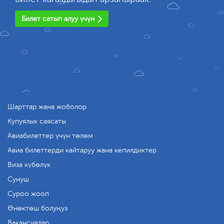
Билет сатып алуу үчүн
Шарттар жана жоболор
Купуялык саясаты
Авиабилеттер үчүн төлөм
Авиа билеттерди кайтаруу жана кепилдиктер
Виза күбөлүк
Сунуш
Суроо жооп
Өнөктөш болуңуз
Вакансиялар