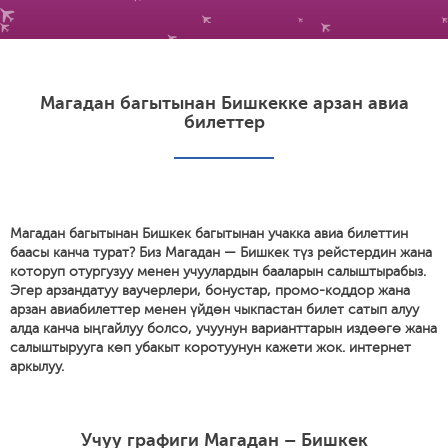
Магадан багытынан Бишкекке арзан авиа
билеттер
Магадан багытынан Бишкек багытынан учакка авиа билеттин
баасы канча турат? Биз Магадан — Бишкек түз рейстердин жана
которуп отургузуу менен учуулардын бааларын салыштырабыз.
Эгер арзандатуу ваучерлери, бонустар, промо-коддор жана
арзан авиабилеттер менен үйдөн чыкпастан билет сатып алуу
алда канча ыңгайлуу болсо, учуунун варианттарын издөөгө жана
салыштырууга көп убакыт коротуунун кажети жок. интернет
аркылуу.
Учуу графиги Магадан – Бишкек