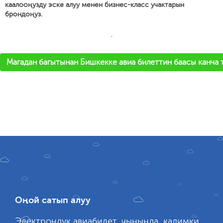
каалооңузду эске алуу менен бизнес-класс учактарын
брондоңуз.
'
Магадан багытынан Бишкекке авиа билеттин баасы канча 
Оңой сатып алуу
Электрондук авиабилет, чынында, кадимки