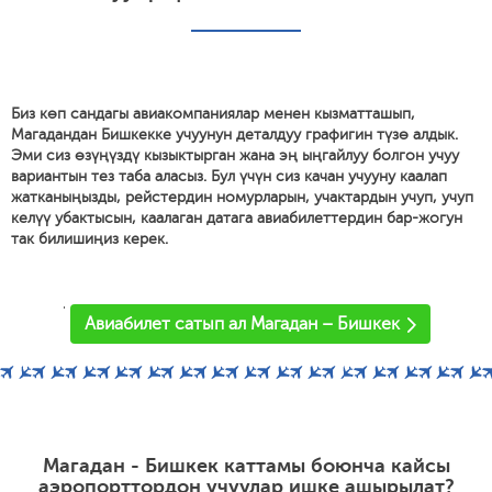
Биз көп сандагы авиакомпаниялар менен кызматташып,
Магадандан Бишкекке учуунун деталдуу графигин түзө алдык.
Эми сиз өзүңүздү кызыктырган жана эң ыңгайлуу болгон учуу
вариантын тез таба аласыз. Бул үчүн сиз качан учууну каалап
жатканыңызды, рейстердин номурларын, учактардын учуп, учуп
келүү убактысын, каалаган датага авиабилеттердин бар-жогун
так билишиңиз керек.
'
Авиабилет сатып ал Магадан – Бишкек
Магадан - Бишкек каттамы боюнча кайсы
аэропорттордон учуулар ишке ашырылат?