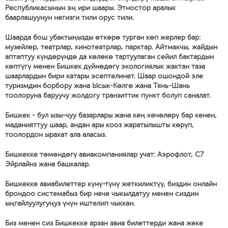
Республикасынын эң ири шаары. Этностор аралык
баарлашуунун негизги тили орус тили.
Шаарда бош убактыңызды өткөрө турган көп жерлер бар:
музейлер, театрлар, кинотеатрлар, парктар. Айтмакчы, жайдын
аптаптуу күндөрүндө да көлөкө тартуулаган сейил бактардын
көптүгү менен Бишкек дүйнөдөгү экологиялык жактан таза
шаарлардын бири катары эсептелинет. Шаар ошондой эле
туризмдин борбору жана Ысык-Көлгө жана Тянь-Шань
тоолоруна баруучу жолдогу транзиттик пункт болуп саналат.
Бишкек - бул ызы-чуу базарлары жана кең көчөлөрү бар кенен,
маданияттуу шаар, андан ары кооз жаратылышты көрүп,
тоолордон ырахат ала аласыз.
Бишкекке төмөндөгү авиакомпаниялар учат: Аэрофлот, С7
Эйрлайнз жана башкалар.
Бишкекке авиабилеттер күнү-түнү жеткиликтүү, биздин онлайн
брондоо системабыз бир нече чыкылдатуу менен сиздин
ыңгайлуулугуңуз үчүн иштелип чыккан.
Биз менен сиз Бишкекке арзан авиа билеттерди жана жеке