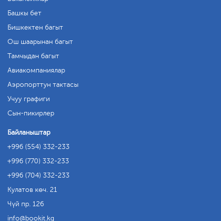
Башкы бет
Бишкектен багыт
Ош шаарынан багыт
Тамчыдан багыт
Авиакомпаниялар
Аэропорттун тактасы
Учуу графиги
Сын-пикирлер
Байланыштар
+996 (554) 332-233
+996 (770) 332-233
+996 (704) 332-233
Кулатов көч. 21
Чүй пр. 126
info
bookit.kg