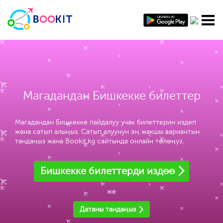
Магадандан Бишкекке билеттер
Магадандан Бишкекке пайдалуу учак билеттерин издеп
жана сатып алыңыз. Сатып алуунун эң жакшы вариантын
тандаңыз жана Bookit.kg сайтында онлайн төлөңүз.
Бишкекке билеттерди издөө
же
Датаны тандаңыз