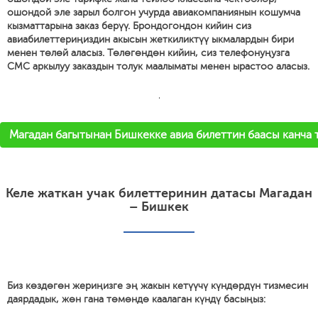
ошондой эле зарыл болгон учурда авиакомпаниянын кошумча
кызматтарына заказ берүү. Брондогондон кийин сиз
авиабилеттериңиздин акысын жеткиликтүү ыкмалардын бири
менен төлөй аласыз. Төлөгөндөн кийин, сиз телефонуңузга
СМС аркылуу заказдын толук маалыматы менен ырастоо аласыз.
'
Магадан багытынан Бишкекке авиа билеттин баасы канча 
Келе жаткан учак билеттеринин датасы Магадан
– Бишкек
Биз көздөгөн жериңизге эң жакын кетүүчү күндөрдүн тизмесин
даярдадык, жөн гана төмөндө каалаган күндү басыңыз: