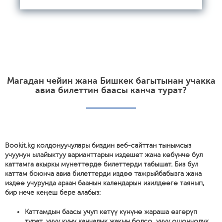
Магадан чейин жана Бишкек багытынан учакка
авиа билеттин баасы канча турат?
Bookit.kg колдонуучулары биздин веб-сайттан тынымсыз
учуунун ылайыктуу варианттарын издешет жана көбүнчө бул
каттамга акыркы мүнөттөрдө билеттерди табышат. Биз бул
каттам боюнча авиа билеттерди издөө тажрыйбабызга жана
издөө учурунда арзан баанын календарын изилдөөгө таянып,
бир нече кеңеш бере алабыз:
Каттамдын баасы учуп кетүү күнүнө жараша өзгөрүп
турат, учуу күнү канчалык жакын болсо, учуу ошончолук