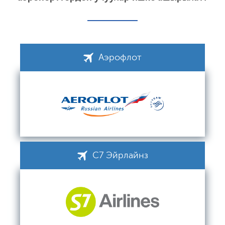
Аэрофлот
С7 Эйрлайнз