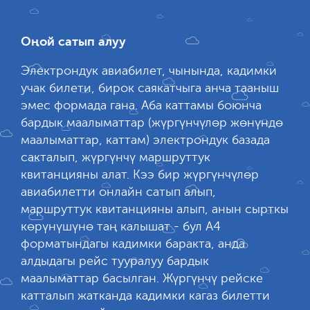
Оңой сатып алуу
Электрондук авиабилет, чынында, кадимки
учак билети, бирок саякатчыга анча тааныш
эмес формада гана. Аба каттамы боюнча
бардык маалыматтар (жүргүнчүлөр жөнүндө
маалыматтар, каттам) электрондук базада
сакталып, жүргүнчү маршруттук
квитанцияны алат. Кээ бир жүргүнчүлөр
авиабилетти онлайн сатып алып,
маршруттук квитанцияны алып, анын сырткы
көрүнүшүнө таң калышат - бул А4
форматындагы кадимки баракта, анда
алдыдагы рейс тууралуу бардык
маалыматтар басылган. Жүргүнчү рейске
катталып жатканда кадимки кагаз билетти