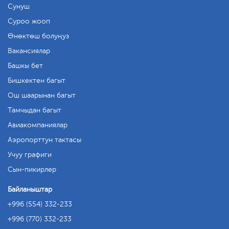
Сунуш
Суроо жооп
Өнөктөш болуңуз
Вакансиялар
Башкы бет
Бишкектен багыт
Ош шаарынан багыт
Тамчыдан багыт
Авиакомпаниялар
Аэропорттун тактасы
Учуу графиги
Сын-пикирлер
Байланыштар
+996 (554) 332-233
+996 (770) 332-233