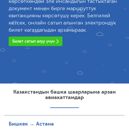
көрсөткөндөй эле инсандыгын тастыктаган
документ менен бирге маршруттук
квитанцияны көрсөтүшү керек. Белгилей
кетсек, онлайн сатып алынган электрондук
билет кагаздагыдан арзаныраак.
Билет сатып алуу үчүн
Казакстандын башка шаарларына арзан
авиакаттамдар
Бишкек → Астана