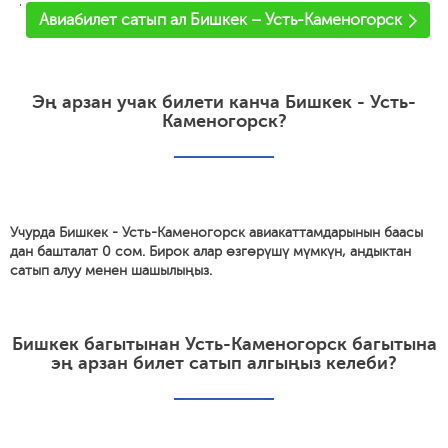
'
Авиабилет сатып ал Бишкек – Усть-Каменогорск
Эң арзан учак билети канча Бишкек - Усть-
Каменогорск?
Учурда Бишкек - Усть-Каменогорск авиакаттамдарынын баасы
дан башталат 0 сом. Бирок алар өзгөрүшү мүмкүн, андыктан
сатып алуу менен шашылыңыз.
Бишкек багытынан Усть-Каменогорск багытына
эң арзан билет сатып алгыңыз келеби?