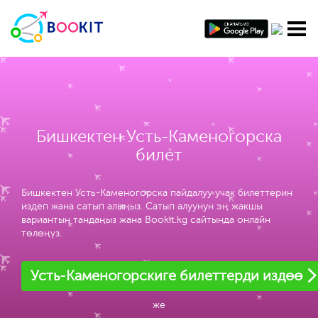
Бишкектен Усть-Каменогорска
билет
Бишкектен Усть-Каменогорска пайдалуу учак билеттерин
издеп жана сатып алыңыз. Сатып алуунун эң жакшы
вариантын тандаңыз жана Bookit.kg сайтында онлайн
төлөңүз.
Усть-Каменогорскиге билеттерди издөө
же