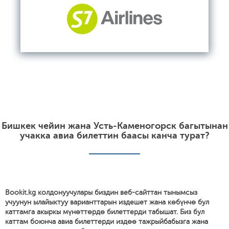
Бишкек чейин жана Усть-Каменогорск багытынан
учакка авиа билеттин баасы канча турат?
Bookit.kg колдонуучулары биздин веб-сайттан тынымсыз
учуунун ылайыктуу варианттарын издешет жана көбүнчө бул
каттамга акыркы мүнөттөрдө билеттерди табышат. Биз бул
каттам боюнча авиа билеттерди издөө тажрыйбабызга жана