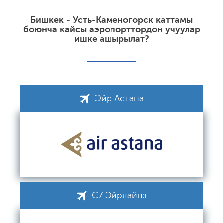
Бишкек - Усть-Каменогорск каттамы
боюнча кайсы аэропорттордон учуулар
ишке ашырылат?
Эйр Астана
С7 Эйрлайнз