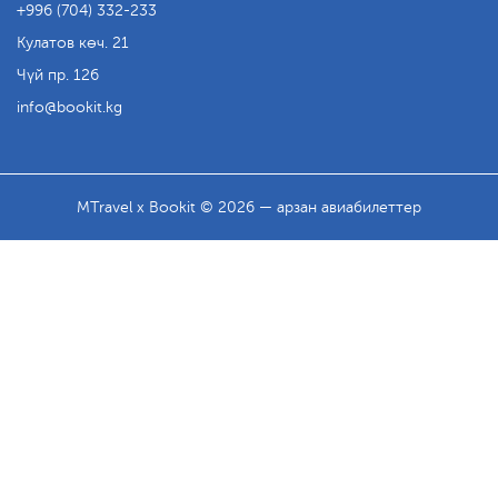
+996 (704) 332-233
Кулатов көч. 21
Чүй пр. 126
info
bookit.kg
MTravel x Bookit © 2026 — арзан авиабилеттер