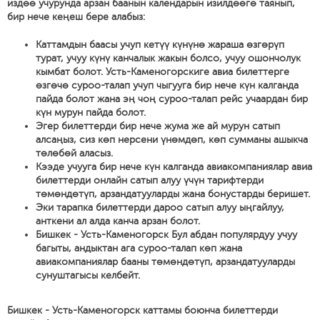
издөө учурунда арзан баанын календарын изилдөөгө таянып,
бир нече кеңеш бере алабыз:
Каттамдын баасы учуп кетүү күнүнө жараша өзгөрүп
турат, учуу күнү канчалык жакын болсо, учуу ошончолук
кымбат болот. Усть-Каменогорскиге авиа билеттерге
өзгөчө суроо-талап учуп чыгууга бир нече күн калганда
пайда болот жана эң чоң суроо-талап рейс учаардан бир
күн мурун пайда болот.
Эгер билеттерди бир нече жума же ай мурун сатып
алсаңыз, сиз көп нерсени үнөмдөп, көп сумманы ашыкча
төлөбөй аласыз.
Кээде учууга бир нече күн калганда авиакомпаниялар авиа
билеттерди онлайн сатып алуу үчүн тарифтерди
төмөндөтүп, арзандатууларды жана бонустарды беришет.
Эки тарапка билеттерди дароо сатып алуу ыңгайлуу,
анткени ал алда канча арзан болот.
Бишкек - Усть-Каменогорск Бул абдан популярдуу учуу
багыты, андыктан ага суроо-талап көп жана
авиакомпаниялар бааны төмөндөтүп, арзандатууларды
сунуштагысы келбейт.
Бишкек - Усть-Каменогорск каттамы боюнча билеттерди