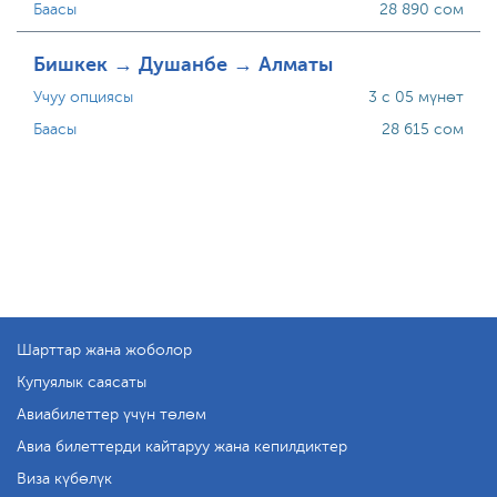
Баасы
28 890 сом
Бишкек → Душанбе → Алматы
Учуу опциясы
3 с 05 мүнөт
Баасы
28 615 сом
Шарттар жана жоболор
Купуялык саясаты
Авиабилеттер үчүн төлөм
Авиа билеттерди кайтаруу жана кепилдиктер
Виза күбөлүк