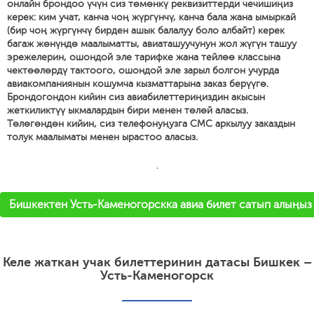
онлайн брондоо үчүн сиз төмөнкү реквизиттерди чечишиңиз
керек: ким учат, канча чоң жүргүнчү, канча бала жана ымыркай
(бир чоң жүргүнчү бирден ашык балалуу боло албайт) керек
багаж жөнүндө маалыматты, авиаташуучунун жол жүгүн ташуу
эрежелерин, ошондой эле тарифке жана тейлөө классына
чектөөлөрдү тактоого, ошондой эле зарыл болгон учурда
авиакомпаниянын кошумча кызматтарына заказ берүүгө.
Брондогондон кийин сиз авиабилеттериңиздин акысын
жеткиликтүү ыкмалардын бири менен төлөй аласыз.
Төлөгөндөн кийин, сиз телефонуңузга СМС аркылуу заказдын
толук маалыматы менен ырастоо аласыз.
'
Бишкектен Усть-Каменогорскка авиа билет сатып алыңыз
Келе жаткан учак билеттеринин датасы Бишкек –
Усть-Каменогорск