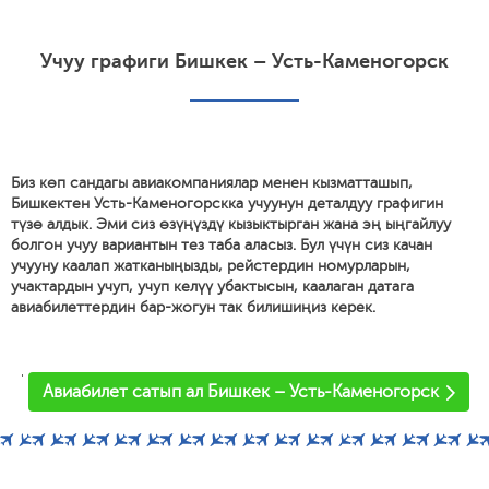
Учуу графиги Бишкек – Усть-Каменогорск
Биз көп сандагы авиакомпаниялар менен кызматташып,
Бишкектен Усть-Каменогорскка учуунун деталдуу графигин
түзө алдык. Эми сиз өзүңүздү кызыктырган жана эң ыңгайлуу
болгон учуу вариантын тез таба аласыз. Бул үчүн сиз качан
учууну каалап жатканыңызды, рейстердин номурларын,
учактардын учуп, учуп келүү убактысын, каалаган датага
авиабилеттердин бар-жогун так билишиңиз керек.
'
Авиабилет сатып ал Бишкек – Усть-Каменогорск