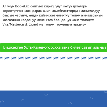
Ал үчүн Bookit.kg сайтына кирип, учуп кетүү даталары
көрсөтүлгөн календарды ачып, авиабилеттердин минималдуу
баасын көрүңүз, андан кийин жеткиликтүү төлөм ыкмаларынын
каалаганын колдонуу менен тез брондоңуз жана төлөңүз:
Visa/Mastercard, Elcard же төлөм терминалы аркылуу.
'
Бишкектен Усть-Каменогорскка авиа билет сатып алыңыз