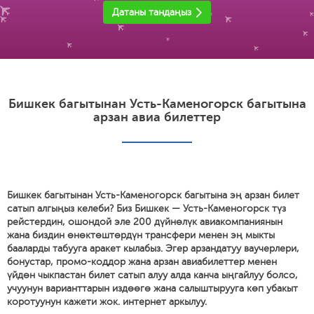
Датаны тандаңыз
Бишкек багытынан Усть-Каменогорск багытына
арзан авиа билеттер
Бишкек багытынан Усть-Каменогорск багытына эң арзан билет
сатып алгыңыз келеби? Биз Бишкек — Усть-Каменогорск түз
рейстердин, ошондой эле 200 дүйнөлүк авиакомпаниянын
жана биздин өнөктөштөрдүн трансфери менен эң мыкты
бааларды табууга аракет кылабыз. Эгер арзандатуу ваучерлери,
бонустар, промо-коддор жана арзан авиабилеттер менен
үйдөн чыкпастан билет сатып алуу алда канча ыңгайлуу болсо,
учуунун варианттарын издөөгө жана салыштырууга көп убакыт
коротуунун кажети жок. интернет аркылуу.