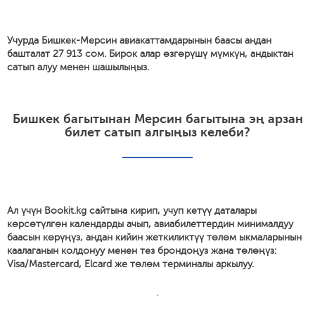
Учурда Бишкек-Мерсин авиакаттамдарынын баасы андан
башталат 27 913 сом. Бирок алар өзгөрүшү мүмкүн, андыктан
сатып алуу менен шашылыңыз.
Бишкек багытынан Мерсин багытына эң арзан
билет сатып алгыңыз келеби?
Ал үчүн Bookit.kg сайтына кирип, учуп кетүү даталары
көрсөтүлгөн календарды ачып, авиабилеттердин минималдуу
баасын көрүңүз, андан кийин жеткиликтүү төлөм ыкмаларынын
каалаганын колдонуу менен тез брондоңуз жана төлөңүз:
Visa/Mastercard, Elcard же төлөм терминалы аркылуу.
'