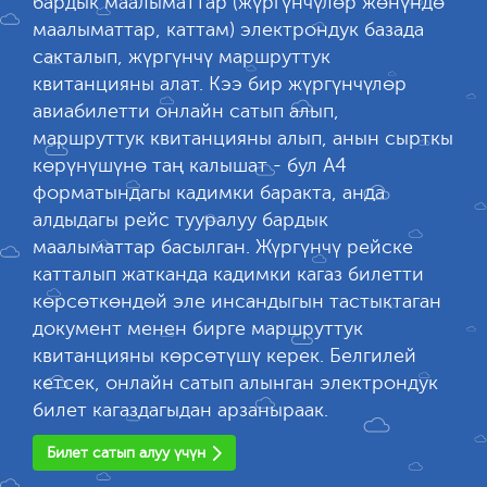
бардык маалыматтар (жүргүнчүлөр жөнүндө
маалыматтар, каттам) электрондук базада
сакталып, жүргүнчү маршруттук
квитанцияны алат. Кээ бир жүргүнчүлөр
авиабилетти онлайн сатып алып,
маршруттук квитанцияны алып, анын сырткы
көрүнүшүнө таң калышат - бул А4
форматындагы кадимки баракта, анда
алдыдагы рейс тууралуу бардык
маалыматтар басылган. Жүргүнчү рейске
катталып жатканда кадимки кагаз билетти
көрсөткөндөй эле инсандыгын тастыктаган
документ менен бирге маршруттук
квитанцияны көрсөтүшү керек. Белгилей
кетсек, онлайн сатып алынган электрондук
билет кагаздагыдан арзаныраак.
Билет сатып алуу үчүн