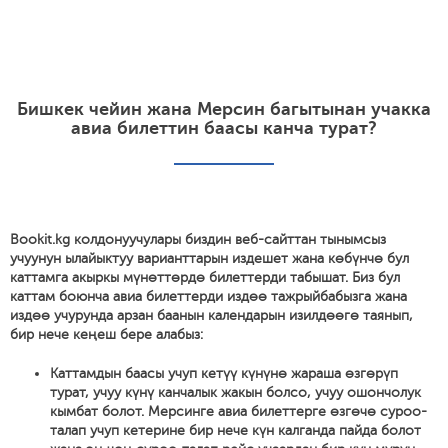
Бишкек чейин жана Мерсин багытынан учакка
авиа билеттин баасы канча турат?
Bookit.kg колдонуучулары биздин веб-сайттан тынымсыз
учуунун ылайыктуу варианттарын издешет жана көбүнчө бул
каттамга акыркы мүнөттөрдө билеттерди табышат. Биз бул
каттам боюнча авиа билеттерди издөө тажрыйбабызга жана
издөө учурунда арзан баанын календарын изилдөөгө таянып,
бир нече кеңеш бере алабыз:
Каттамдын баасы учуп кетүү күнүнө жараша өзгөрүп
турат, учуу күнү канчалык жакын болсо, учуу ошончолук
кымбат болот. Мерсинге авиа билеттерге өзгөчө суроо-
талап учуп кетерине бир нече күн калганда пайда болот