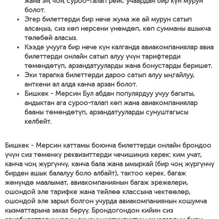
жана эң чоң суроо-талап рейс учаардан бир күн мурун
болот.
Эгер билеттерди бир нече жума же ай мурун сатып
алсаңыз, сиз көп нерсени үнөмдөп, көп сумманы ашыкча
төлөбөй аласыз.
Кээде учууга бир нече күн калганда авиакомпаниялар авиа
билеттерди онлайн сатып алуу үчүн тарифтерди
төмөндөтүп, арзандатууларды жана бонустарды беришет.
Эки тарапка билеттерди дароо сатып алуу ыңгайлуу,
анткени ал алда канча арзан болот.
Бишкек - Мерсин Бул абдан популярдуу учуу багыты,
андыктан ага суроо-талап көп жана авиакомпаниялар
бааны төмөндөтүп, арзандатууларды сунуштагысы
келбейт.
Бишкек - Мерсин каттамы боюнча билеттерди онлайн брондоо
үчүн сиз төмөнкү реквизиттерди чечишиңиз керек: ким учат,
канча чоң жүргүнчү, канча бала жана ымыркай (бир чоң жүргүнчү
бирден ашык балалуу боло албайт), тактоо керек. багаж
жөнүндө маалымат, авиакомпаниянын багаж эрежелери,
ошондой эле тарифке жана тейлөө классына чектөөлөр,
ошондой эле зарыл болгон учурда авиакомпаниянын кошумча
кызматтарына заказ берүү. Брондогондон кийин сиз