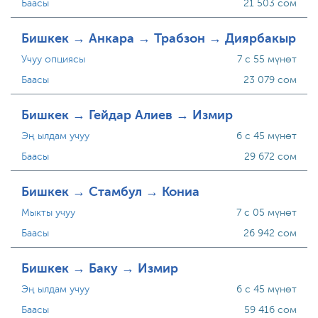
Баасы
21 503 сом
Бишкек → Анкара → Трабзон → Диярбакыр
Учуу опциясы
7 с 55 мүнөт
Баасы
23 079 сом
Бишкек → Гейдар Алиев → Измир
Эң ылдам учуу
6 с 45 мүнөт
Баасы
29 672 сом
Бишкек → Стамбул → Кониа
Мыкты учуу
7 с 05 мүнөт
Баасы
26 942 сом
Бишкек → Баку → Измир
Эң ылдам учуу
6 с 45 мүнөт
Баасы
59 416 сом