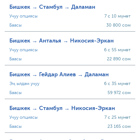
Бишкек → Стамбул → Даламан
Учуу опциясы
7 с 10 мүнөт
Баасы
30 800 сом
Бишкек → Анталья → Никосия-Эркан
Учуу опциясы
6 с 55 мүнөт
Баасы
22 890 сом
Бишкек → Гейдар Алиев → Даламан
Эң ылдам учуу
6 с 35 мүнөт
Баасы
59 972 сом
Бишкек → Стамбул → Никосия-Эркан
Учуу опциясы
7 с 25 мүнөт
Баасы
23 165 сом