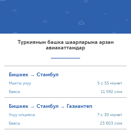
Түркиянын башка шаарларына арзан
авиакаттамдар
Бишкек → Стамбул
Мыкты учуу
5 с 55 мүнөт
Баасы
11 592 сом
Бишкек → Стамбул → Газиантеп
Учуу опциясы
7 с 30 мүнөт
Баасы
23 603 сом