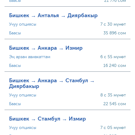
Баасы
21 776 сом
Бишкек → Анталья → Диярбакыр
Учуу опциясы
7 с 30 мүнөт
Баасы
35 896 сом
Бишкек → Анкара → Измир
Эң арзан авиакаттам
6 с 55 мүнөт
Баасы
16 240 сом
Бишкек → Анкара → Стамбул →
Диярбакыр
Учуу опциясы
8 с 35 мүнөт
Баасы
22 545 сом
Бишкек → Стамбул → Измир
Учуу опциясы
7 с 05 мүнөт