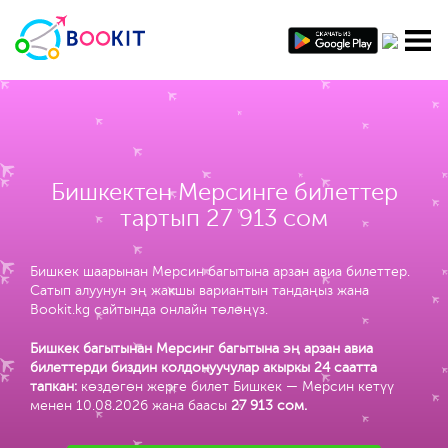
Бишкектен Мерсинге билеттер
тартып 27 913 сом
Бишкек шаарынан Мерсин багытына арзан авиа билеттер.
Сатып алуунун эң жакшы вариантын тандаңыз жана
Bookit.kg сайтында онлайн төлөңүз.
Бишкек багытынан Мерсинг багытына эң арзан авиа
билеттерди биздин колдонуучулар акыркы 24 саатта
тапкан:
көздөгөн жерге билет Бишкек — Мерсин кетүү
менен 10.08.2026 жана баасы
27 913 сом
.