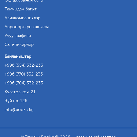
Ош шаарынан багыт
Тамчыдан багыт
Авиакомпаниялар
Аэропорттун тактасы
Учуу графиги
Сын-пикирлер
Байланыштар
+996 (554) 332-233
+996 (770) 332-233
+996 (704) 332-233
Кулатов көч. 21
Чүй пр. 126
info
bookit.kg