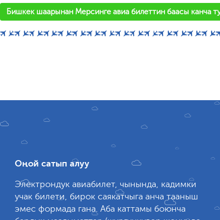
Бишкек шаарынан Мерсинге авиа билеттин баасы канча т
Оңой сатып алуу
Электрондук авиабилет, чынында, кадимки
учак билети, бирок саякатчыга анча тааныш
эмес формада гана. Аба каттамы боюнча