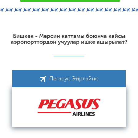
Бишкек - Мерсин каттамы боюнча кайсы
аэропорттордон учуулар ишке ашырылат?
Пегасус Эйрлайнс