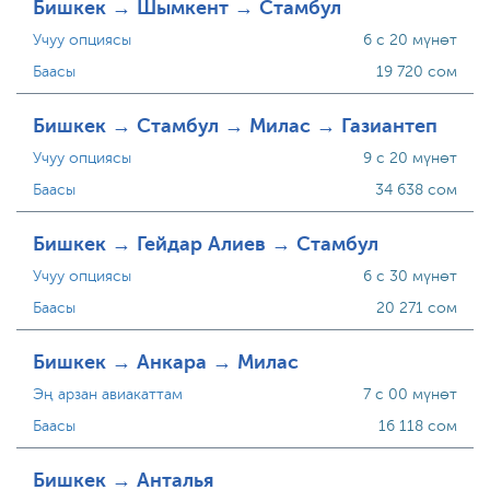
Бишкек → Шымкент → Стамбул
Учуу опциясы
6 с 20 мүнөт
Баасы
19 720 сом
Бишкек → Стамбул → Милас → Газиантеп
Учуу опциясы
9 с 20 мүнөт
Баасы
34 638 сом
Бишкек → Гейдар Алиев → Стамбул
Учуу опциясы
6 с 30 мүнөт
Баасы
20 271 сом
Бишкек → Анкара → Милас
Эң арзан авиакаттам
7 с 00 мүнөт
Баасы
16 118 сом
Бишкек → Анталья