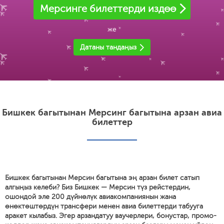
Мерсинге билеттерди издөө
же
Датаны тандаңыз
Бишкек багытынан Мерсинг багытына арзан авиа
билеттер
Бишкек багытынан Мерсин багытына эң арзан билет сатып
алгыңыз келеби? Биз Бишкек — Мерсин түз рейстердин,
ошондой эле 200 дүйнөлүк авиакомпаниянын жана
өнөктөштөрдүн трансфери менен авиа билеттерди табууга
аракет кылабыз. Эгер арзандатуу ваучерлери, бонустар, промо-