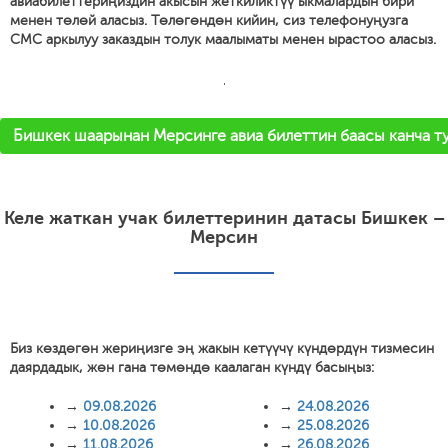
авиабилеттериңиздин акысын жеткиликтүү ыкмалардын бири
менен төлөй аласыз. Төлөгөндөн кийин, сиз телефонуңузга
СМС аркылуу заказдын толук маалыматы менен ырастоо аласыз.
'
Бишкек шаарынан Мерсинге авиа билеттин баасы канча т
Келе жаткан учак билеттеринин датасы Бишкек –
Мерсин
Биз көздөгөн жериңизге эң жакын кетүүчү күндөрдүн тизмесин
даярдадык, жөн гана төмөндө каалаган күндү басыңыз:
→
09.08.2026
→
24.08.2026
→
10.08.2026
→
25.08.2026
→
11.08.2026
→
26.08.2026