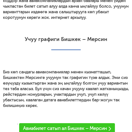
коддор жана авиакомпаниялардын арзан баалары менен үйдөн
чыкпастан билет сатып алуу алда канча ыңгайлуу болсо, учуунун
варианттарын издөөгө жана салыштырууга көп убакыт
коротуунун кереги жок. интернет аркылуу.
Учуу графиги Бишкек – Мерсин
Биз көп сандагы авиакомпаниялар менен кызматташып,
Бишкектен Мерсинге учуунун так графигин түзө алдык. Эми сиз
өзүңүздү кызыктырган жана эң ыңгайлуу болгон учуу вариантын
тез таба аласыз. Бул үчүн сиз качан учууну каалап жатканыңызды,
рейстердин номурларын, учактардын учуп, учуп келүү
убактысын, каалаган датага авиабилеттердин бар-жогун так
билишиңиз керек.
'
Авиабилет сатып ал Бишкек – Мерсин