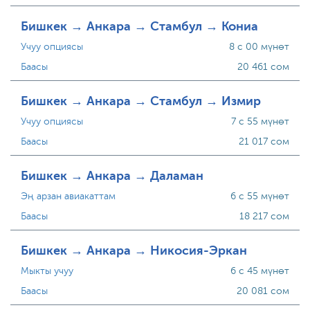
Бишкек → Анкара → Стамбул → Кониа
Учуу опциясы
8 с 00 мүнөт
Баасы
20 461 сом
Бишкек → Анкара → Стамбул → Измир
Учуу опциясы
7 с 55 мүнөт
Баасы
21 017 сом
Бишкек → Анкара → Даламан
Эң арзан авиакаттам
6 с 55 мүнөт
Баасы
18 217 сом
Бишкек → Анкара → Никосия-Эркан
Мыкты учуу
6 с 45 мүнөт
Баасы
20 081 сом