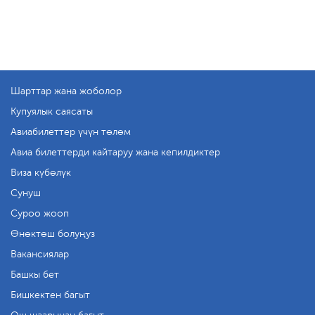
Шарттар жана жоболор
Купуялык саясаты
Авиабилеттер үчүн төлөм
Авиа билеттерди кайтаруу жана кепилдиктер
Виза күбөлүк
Сунуш
Суроо жооп
Өнөктөш болуңуз
Вакансиялар
Башкы бет
Бишкектен багыт