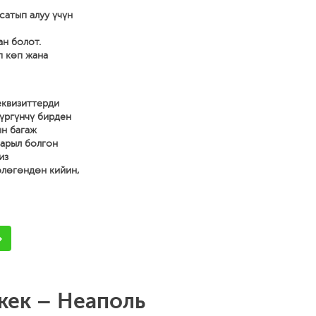
сатып алуу үчүн
ан болот.
п көп жана
еквизиттерди
жүргүнчү бирден
ын багаж
зарыл болгон
из
өлөгөндөн кийин,
кек – Неаполь