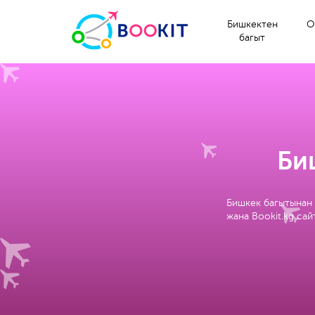
Бишкектен
О
багыт
Би
Бишкек багытынан 
жана Bookit.kg са