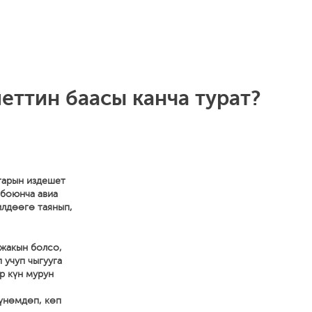
еттин баасы канча турат?
тарын издешет
 боюнча авиа
илдөөгө таянып,
 жакын болсо,
 учуп чыгууга
р күн мурун
 үнөмдөп, көп