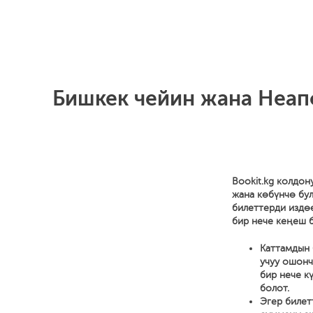
Бишкек чейин жана Неапо
Bookit.kg колдон
жана көбүнчө бул
билеттерди издө
бир нече кеңеш б
Каттамдын 
учуу ошонч
бир нече к
болот.
Эгер билет