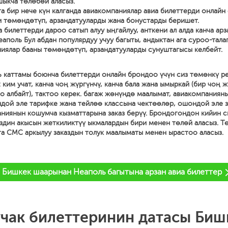
ыкча төлөбөй аласыз.
га бир нече күн калганда авиакомпаниялар авиа билеттерди онлайн 
 төмөндөтүп, арзандатууларды жана бонустарды беришет.
а билеттерди дароо сатып алуу ыңгайлуу, анткени ал алда канча арз
еаполь Бул абдан популярдуу учуу багыты, андыктан ага суроо-тала
иялар бааны төмөндөтүп, арзандатууларды сунуштагысы келбейт.
ь каттамы боюнча билеттерди онлайн брондоо үчүн сиз төмөнкү р
 ким учат, канча чоң жүргүнчү, канча бала жана ымыркай (бир чоң 
о албайт), тактоо керек. багаж жөнүндө маалымат, авиакомпаниян
дой эле тарифке жана тейлөө классына чектөөлөр, ошондой эле 
аниянын кошумча кызматтарына заказ берүү. Брондогондон кийин с
здин акысын жеткиликтүү ыкмалардын бири менен төлөй аласыз. Т
га СМС аркылуу заказдын толук маалыматы менен ырастоо аласыз.
Бишкек шаарынан Неаполь багытына арзан авиа билеттер
учак билеттеринин датасы Биш