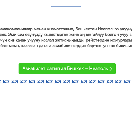
 авиакомпаниялар менен кызматташып, Бишкектен Неапольго учууну
дык. Эми сиз өзүңүздү кызыктырган жана эң ыңгайлуу болгон учуу 
 үчүн сиз качан учууну каалап жатканыңызды, рейстердин номурлары
 убактысын, каалаган датага авиабилеттердин бар-жогун так билиши
'
Авиабилет сатып ал Бишкек – Неаполь