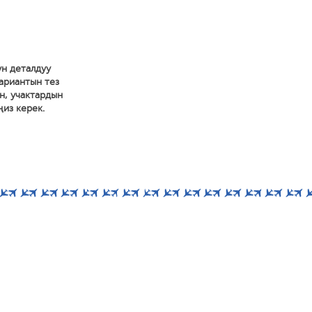
н деталдуу
вариантын тез
н, учактардын
ңиз керек.