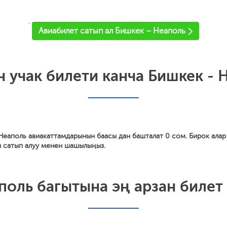
'
Авиабилет сатып ал Бишкек – Неаполь
н учак билети канча Бишкек - 
Неаполь авиакаттамдарынын баасы дан башталат 0 сом. Бирок алар
н сатып алуу менен шашылыңыз.
оль багытына эң арзан билет