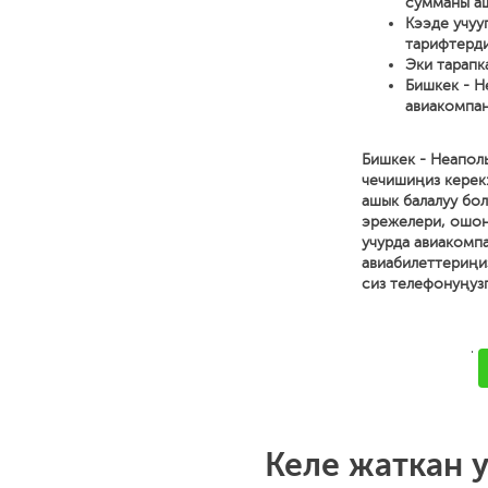
сумманы аш
Кээде учуу
тарифтерди
Эки тарапк
Бишкек - Н
авиакомпан
Бишкек - Неапол
чечишиңиз керек:
ашык балалуу бол
эрежелери, ошон
учурда авиакомп
авиабилеттериңи
сиз телефонуңуз
'
Келе жаткан 