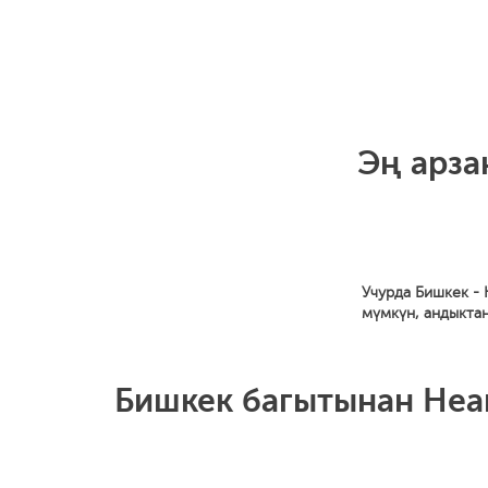
Эң арза
Учурда Бишкек - 
мүмкүн, андыкта
Бишкек багытынан Неап