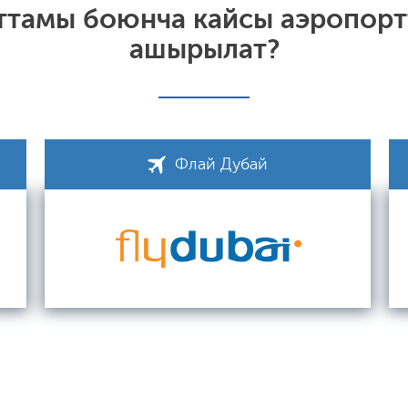
аттамы боюнча кайсы аэропорт
ашырылат?
Флай Дубай