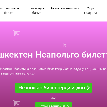
ш шаарынан
Тамчыдан
Авиакомпаниялар
Учуу
багыт
багыт
графиги
шкектен Неапольго билет
Неаполь багытына арзан авиа билеттер Сатып алуунун эң жакшы в
йтында онлайн төлөңүз.
Неапольго билеттерди издөө
же
Датаны тандаңыз