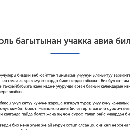
ль багытынан учакка авиа бил
уучулары биздин веб-сайттан тынымсыз учуунун ылайыктуу вариант
 каттамга акыркы мүнөттөрдө билеттерди табышат. Биз бул каттам
ө тажрыйбабызга жана издөө учурунда арзан баанын календарын из
ере алабыз:
баасы учуп кетүү күнүнө жараша өзгөрүп турат, учуу күнү канчалык
олук кымбат болот. Неапольго авиа билеттерге өзгөчө суроо-талап
үн калганда пайда болот жана эң чоң суроо-талап рейс учаардан би
терди бир нече жума же ай мурун сатып алсаңыз, сиз көп нерсени