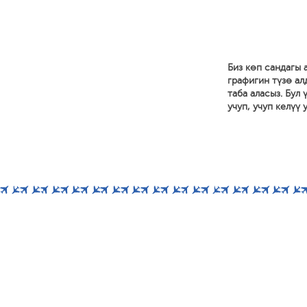
Биз көп сандагы
графигин түзө ал
таба аласыз. Бул
учуп, учуп келүү