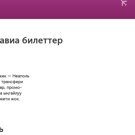
авиа билеттер
шкек — Неаполь
н трансфери
тар, промо-
а ыңгайлуу
жети жок.
ь