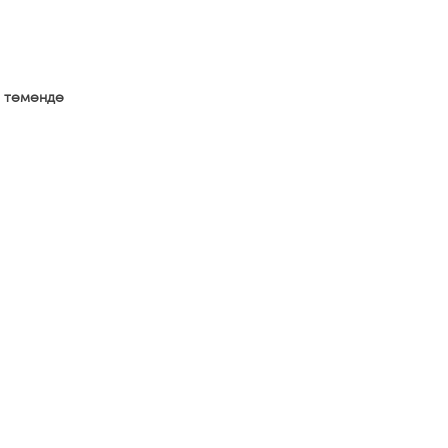
а төмөндө