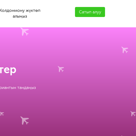
Колдонмону жүктөп
Сатып алуу
алыңыз
тер
ариантын тандаңыз