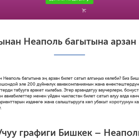
ынан Неаполь багытына арзан 
н Неаполь багытына эң арзан билет сатып алгыңыз келеби? Биз Би
 ошондой эле 200 дүйнөлүк авиакомпаниянын жана өнөктөштөрдү
терди табууга аракет кылабыз. Эгер арзандатуу ваучерлери, бонус
н авиабилеттер менен үйдөн чыкпастан билет сатып алуу алда канч
арианттарын издөөгө жана салыштырууга көп убакыт коротуунун ка
.
Учуу графиги Бишкек – Неапол