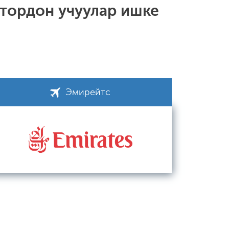
тордон учуулар ишке
Эмирейтс