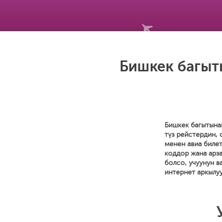
Бишкек багыт
Бишкек багытына
түз рейстердин,
менен авиа билет
коддор жана арза
болсо, учуунун в
интернет аркылуу