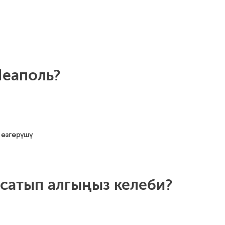
Неаполь?
 өзгөрүшү
 сатып алгыңыз келеби?