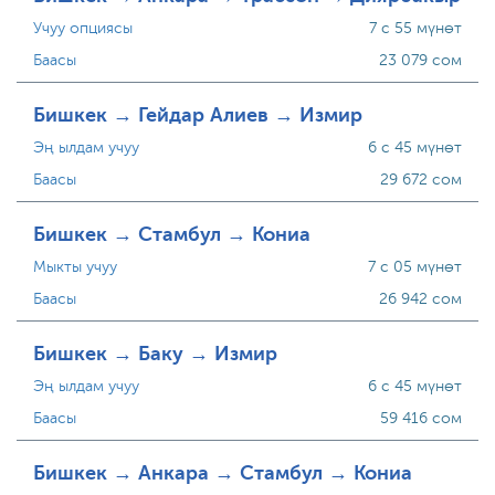
Учуу опциясы
7 с 55 мүнөт
Баасы
23 079 сом
Бишкек → Гейдар Алиев → Измир
Эң ылдам учуу
6 с 45 мүнөт
Баасы
29 672 сом
Бишкек → Стамбул → Кониа
Мыкты учуу
7 с 05 мүнөт
Баасы
26 942 сом
Бишкек → Баку → Измир
Эң ылдам учуу
6 с 45 мүнөт
Баасы
59 416 сом
Бишкек → Анкара → Стамбул → Кониа