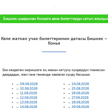
'
Бишкек шаарынан Коньяга авиа билеттерди сатып алыңыз
Келе жаткан учак билеттеринин датасы Бишкек –
Конья
Биз көздөгөн жериңизге эң жакын кетүүчү күндөрдүн тизмесин
даярдадык, жөн гана төмөндө каалаган күндү басыңыз:
→
09.08.2026
→
24.08.2026
→
10.08.2026
→
25.08.2026
→
11.08.2026
→
26.08.2026
→
12.08.2026
→
27.08.2026
→
13.08.2026
→
28.08.2026
→
14.08.2026
→
29.08.2026