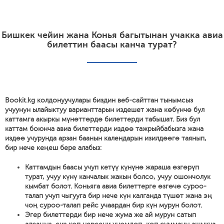
Бишкек чейин жана Конья багытынан учакка авиа
билеттин баасы канча турат?
Bookit.kg колдонуучулары биздин веб-сайттан тынымсыз
учуунун ылайыктуу варианттарын издешет жана көбүнчө бул
каттамга акыркы мүнөттөрдө билеттерди табышат. Биз бул
каттам боюнча авиа билеттерди издөө тажрыйбабызга жана
издөө учурунда арзан баанын календарын изилдөөгө таянып,
бир нече кеңеш бере алабыз:
Каттамдын баасы учуп кетүү күнүнө жараша өзгөрүп
турат, учуу күнү канчалык жакын болсо, учуу ошончолук
кымбат болот. Коньяга авиа билеттерге өзгөчө суроо-
талап учуп чыгууга бир нече күн калганда түшөт жана эң
чоң суроо-талап рейс учаардан бир күн мурун болот.
Эгер билеттерди бир нече жума же ай мурун сатып