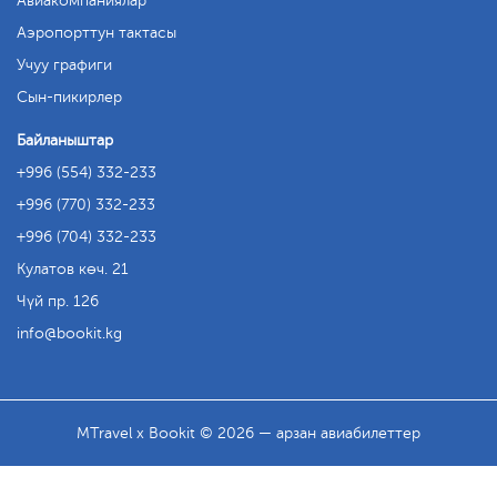
Авиакомпаниялар
Аэропорттун тактасы
Учуу графиги
Сын-пикирлер
Байланыштар
+996 (554) 332-233
+996 (770) 332-233
+996 (704) 332-233
Кулатов көч. 21
Чүй пр. 126
info
bookit.kg
MTravel x Bookit © 2026 — арзан авиабилеттер