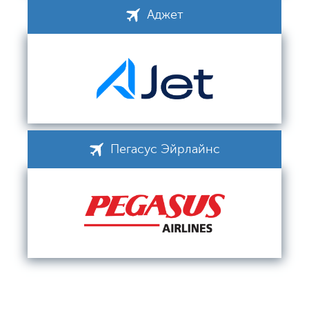
Аджет
Пегасус Эйрлайнс