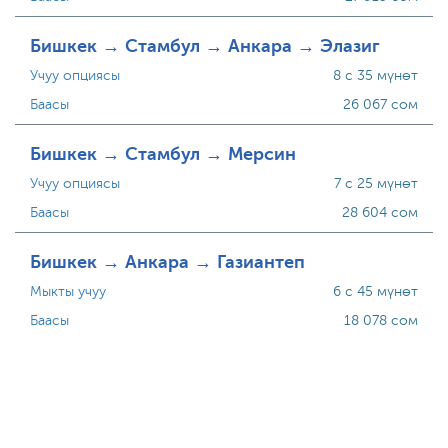
Бишкек → Стамбул → Анкара → Элазиг
Учуу опциясы
8 с 35 мүнөт
Баасы
26 067 сом
Бишкек → Стамбул → Мерсин
Учуу опциясы
7 с 25 мүнөт
Баасы
28 604 сом
Бишкек → Анкара → Газиантеп
Мыкты учуу
6 с 45 мүнөт
Баасы
18 078 сом