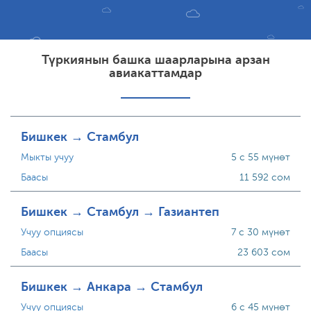
Түркиянын башка шаарларына арзан
авиакаттамдар
Бишкек → Стамбул
Мыкты учуу
5 с 55 мүнөт
Баасы
11 592 сом
Бишкек → Стамбул → Газиантеп
Учуу опциясы
7 с 30 мүнөт
Баасы
23 603 сом
Бишкек → Анкара → Стамбул
Учуу опциясы
6 с 45 мүнөт