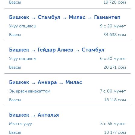
Баасы
19 720 сом
Бишкек → Стамбул → Милас → Газиантеп
Учуу опциясы
9 с 20 мүнөт
Баасы
34 638 сом
Бишкек → Гейдар Алиев → Стамбул
Учуу опциясы
6 с 30 мүнөт
Баасы
20 271 сом
Бишкек → Анкара → Милас
Эң арзан авиакаттам
7 с 00 мүнөт
Баасы
16 118 сом
Бишкек → Анталья
Мыкты учуу
5 с 55 мүнөт
Баасы
10 177 сом