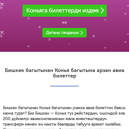
Коньяга билеттерди издөө
же
Датаны тандаңыз
Бишкек багытынан Конья багытына арзан авиа
билеттер
Бишкек багытынан Конья багытынан учакка авиа билеттин баасы
канча турат? Биз Бишкек — Конья түз рейстердин, ошондой эле
200 дүйнөлүк авиакомпаниянын жана өнөктөштөрдүн
трансфери менен эң мыкты бааларды табууга аракет кылабыз.