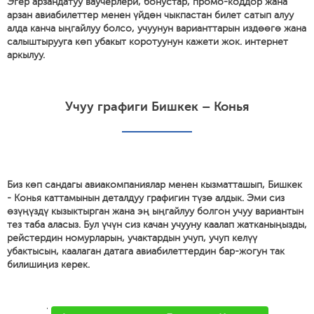
Эгер арзандатуу ваучерлери, бонустар, промо-коддор жана
арзан авиабилеттер менен үйдөн чыкпастан билет сатып алуу
алда канча ыңгайлуу болсо, учуунун варианттарын издөөгө жана
салыштырууга көп убакыт коротуунун кажети жок. интернет
аркылуу.
Учуу графиги Бишкек – Конья
Биз көп сандагы авиакомпаниялар менен кызматташып, Бишкек
- Конья каттамынын деталдуу графигин түзө алдык. Эми сиз
өзүңүздү кызыктырган жана эң ыңгайлуу болгон учуу вариантын
тез таба аласыз. Бул үчүн сиз качан учууну каалап жатканыңызды,
рейстердин номурларын, учактардын учуп, учуп келүү
убактысын, каалаган датага авиабилеттердин бар-жогун так
билишиңиз керек.
'