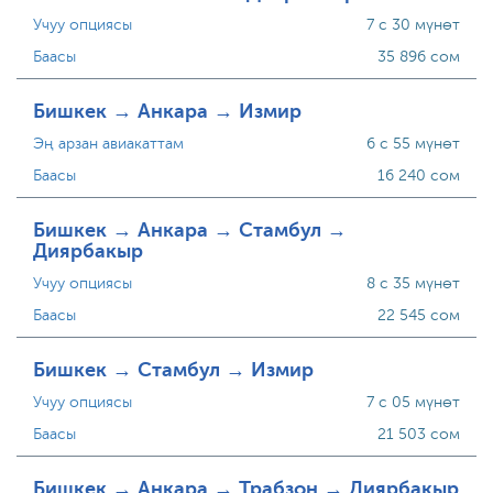
Учуу опциясы
7 с 30 мүнөт
Баасы
35 896 сом
Бишкек → Анкара → Измир
Эң арзан авиакаттам
6 с 55 мүнөт
Баасы
16 240 сом
Бишкек → Анкара → Стамбул →
Диярбакыр
Учуу опциясы
8 с 35 мүнөт
Баасы
22 545 сом
Бишкек → Стамбул → Измир
Учуу опциясы
7 с 05 мүнөт
Баасы
21 503 сом
Бишкек → Анкара → Трабзон → Диярбакыр