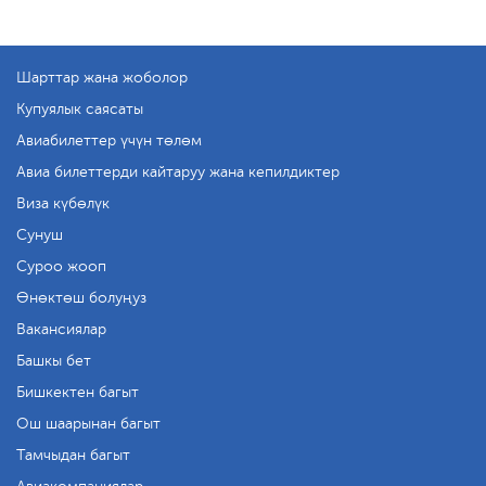
Шарттар жана жоболор
Купуялык саясаты
Авиабилеттер үчүн төлөм
Авиа билеттерди кайтаруу жана кепилдиктер
Виза күбөлүк
Сунуш
Суроо жооп
Өнөктөш болуңуз
Вакансиялар
Башкы бет
Бишкектен багыт
Ош шаарынан багыт
Тамчыдан багыт