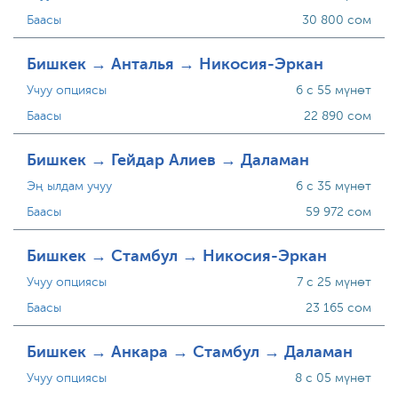
Баасы
30 800 сом
Бишкек → Анталья → Никосия-Эркан
Учуу опциясы
6 с 55 мүнөт
Баасы
22 890 сом
Бишкек → Гейдар Алиев → Даламан
Эң ылдам учуу
6 с 35 мүнөт
Баасы
59 972 сом
Бишкек → Стамбул → Никосия-Эркан
Учуу опциясы
7 с 25 мүнөт
Баасы
23 165 сом
Бишкек → Анкара → Стамбул → Даламан
Учуу опциясы
8 с 05 мүнөт