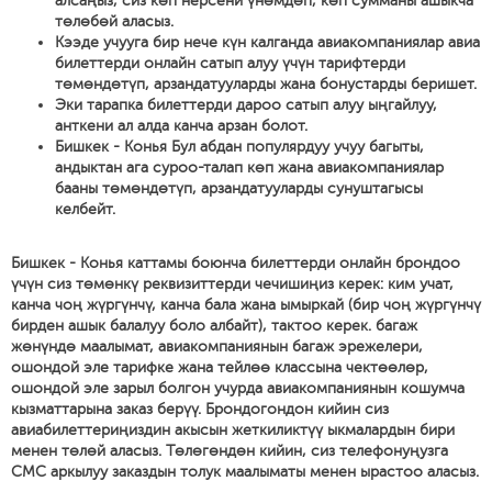
алсаңыз, сиз көп нерсени үнөмдөп, көп сумманы ашыкча
төлөбөй аласыз.
Кээде учууга бир нече күн калганда авиакомпаниялар авиа
билеттерди онлайн сатып алуу үчүн тарифтерди
төмөндөтүп, арзандатууларды жана бонустарды беришет.
Эки тарапка билеттерди дароо сатып алуу ыңгайлуу,
анткени ал алда канча арзан болот.
Бишкек - Конья Бул абдан популярдуу учуу багыты,
андыктан ага суроо-талап көп жана авиакомпаниялар
бааны төмөндөтүп, арзандатууларды сунуштагысы
келбейт.
Бишкек - Конья каттамы боюнча билеттерди онлайн брондоо
үчүн сиз төмөнкү реквизиттерди чечишиңиз керек: ким учат,
канча чоң жүргүнчү, канча бала жана ымыркай (бир чоң жүргүнчү
бирден ашык балалуу боло албайт), тактоо керек. багаж
жөнүндө маалымат, авиакомпаниянын багаж эрежелери,
ошондой эле тарифке жана тейлөө классына чектөөлөр,
ошондой эле зарыл болгон учурда авиакомпаниянын кошумча
кызматтарына заказ берүү. Брондогондон кийин сиз
авиабилеттериңиздин акысын жеткиликтүү ыкмалардын бири
менен төлөй аласыз. Төлөгөндөн кийин, сиз телефонуңузга
СМС аркылуу заказдын толук маалыматы менен ырастоо аласыз.