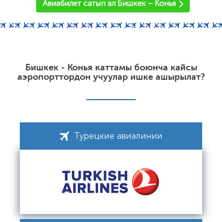
Авиабилет сатып ал Бишкек – Конья
Бишкек - Конья каттамы боюнча кайсы
аэропорттордон учуулар ишке ашырылат?
Турецкие авиалинии