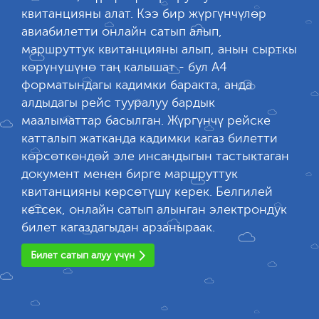
квитанцияны алат. Кээ бир жүргүнчүлөр
авиабилетти онлайн сатып алып,
маршруттук квитанцияны алып, анын сырткы
көрүнүшүнө таң калышат - бул А4
форматындагы кадимки баракта, анда
алдыдагы рейс тууралуу бардык
маалыматтар басылган. Жүргүнчү рейске
катталып жатканда кадимки кагаз билетти
көрсөткөндөй эле инсандыгын тастыктаган
документ менен бирге маршруттук
квитанцияны көрсөтүшү керек. Белгилей
кетсек, онлайн сатып алынган электрондук
билет кагаздагыдан арзаныраак.
Билет сатып алуу үчүн