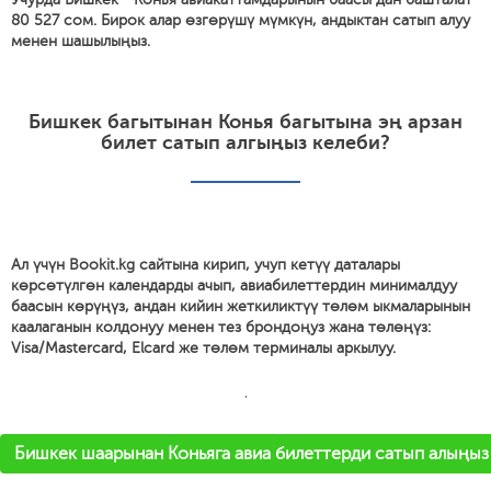
80 527 сом. Бирок алар өзгөрүшү мүмкүн, андыктан сатып алуу
менен шашылыңыз.
Бишкек багытынан Конья багытына эң арзан
билет сатып алгыңыз келеби?
Ал үчүн Bookit.kg сайтына кирип, учуп кетүү даталары
көрсөтүлгөн календарды ачып, авиабилеттердин минималдуу
баасын көрүңүз, андан кийин жеткиликтүү төлөм ыкмаларынын
каалаганын колдонуу менен тез брондоңуз жана төлөңүз:
Visa/Mastercard, Elcard же төлөм терминалы аркылуу.
'
Бишкек шаарынан Коньяга авиа билеттерди сатып алыңыз