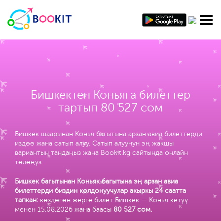
Бишкектен Коньяга билеттер
тартып 80 527 сом
Бишкек шаарынан Конья багытына арзан авиа билеттерди
издөө жана сатып алуу. Сатып алуунун эң жакшы
вариантын тандаңыз жана Bookit.kg сайтында онлайн
төлөңүз.
Бишкек багытынан Коньяк багытына эң арзан авиа
билеттерди биздин колдонуучулар акыркы 24 саатта
тапкан:
көздөгөн жерге билет Бишкек — Конья кетүү
менен 15.08.2026 жана баасы
80 527 сом
.