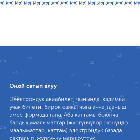
Оңой сатып алуу
Электрондук авиабилет, чынында, кадимки
учак билети, бирок саякатчыга анча тааныш
эмес формада гана. Аба каттамы боюнча
бардык маалыматтар (жүргүнчүлөр жөнүндө
маалыматтар, каттам) электрондук базада
сакталып, жүргүнчү маршруттук