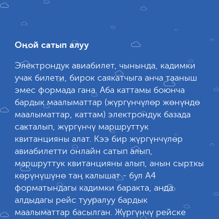
Оңой сатып алуу
Электрондук авиабилет, чынында, кадимки
учак билети, бирок саякатчыга анча тааныш
эмес формада гана. Аба каттамы боюнча
бардык маалыматтар (жүргүнчүлөр жөнүндө
маалыматтар, каттам) электрондук базада
сакталып, жүргүнчү маршруттук
квитанцияны алат. Кээ бир жүргүнчүлөр
авиабилетти онлайн сатып алып,
маршруттук квитанцияны алып, анын сырткы
көрүнүшүнө таң калышат - бул А4
форматындагы кадимки баракта, анда
алдыдагы рейс тууралуу бардык
маалыматтар басылган. Жүргүнчү рейске