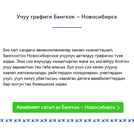
Учуу графиги Бангкок – Новосибирск
Биз көп сандагы авиакомпаниялар менен кызматташып,
Бангкоктон Новосибирскке учуунун деталдуу графигин түзө
алдык. Эми сиз өзүңүздү кызыктырган жана эң ыңгайлуу болгон
учуу вариантын тез таба аласыз. Бул үчүн сиз качан учууну
каалап жатканыңызды, рейстердин номурларын, учактардын
учуп, учуп келүү убактысын, каалаган датага авиабилеттердин
бар-жогун так билишиңиз керек.
'
Авиабилет сатып ал Бангкок – Новосибирск