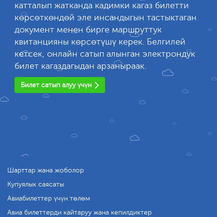
катталып жатканда кадимки кагаз билетти
көрсөткөндөй эле инсандыгын тастыктаган
документ менен бирге маршруттук
квитанцияны көрсөтүшү керек. Белгилей
кетсек, онлайн сатып алынган электрондук
билет кагаздагыдан арзаныраак.
Билет сатып алуу үчүн
Шарттар жана жоболор
Купуялык саясаты
Авиабилеттер үчүн төлөм
Авиа билеттерди кайтаруу жана кепилдиктер