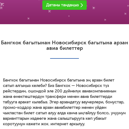
Датаны тандаңыз
Бангкок багытынан Новосибирск багытына арзан
авиа билеттер
Бангкок багытынан Новосибирск багытына эң арзан билет
сатып алгыңыз келеби? Биз Бангкок — Новосибирск түз
рейстердин, ошондой эле 200 дүйнөлүк авиакомпаниянын
жана өнөктөштөрдүн трансфери менен авиа билеттерди
табууга аракет кылабыз. Эгер арзандатуу ваучерлери, бонустар,
промо-коддор жана арзан авиабилеттер менен үйдөн
чыкпастан билет сатып алуу алда канча ыңгайлуу болсо, учуунун
варианттарын издөөгө жана салыштырууга көп убакыт
коротуунун кажети жок. интернет аркылуу.