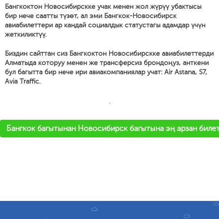
Бангкоктон Новосибирскке учак менен жол жүрүү убактысы
бир нече саатты түзөт, ал эми Бангкок-Новосибирск
авиабилеттери ар кандай социалдык статустагы адамдар үчүн
жеткиликтүү.
Биздин сайттан сиз Бангкоктон Новосибирскке авиабилеттерди
Алматыда которуу менен же трансферсиз брондоңуз, анткени
бул багытта бир нече ири авиакомпаниялар учат: Air Astana, S7,
Avia Traffic.
'
Бангкок багытынан Новосибирск багытына эң арзан билет