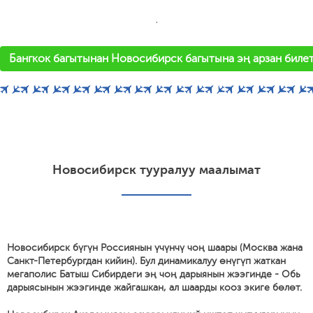
'
Бангкок багытынан Новосибирск багытына эң арзан билет
Новосибирск тууралуу маалымат
Новосибирск бүгүн Россиянын үчүнчү чоң шаары (Москва жана
Санкт-Петербургдан кийин). Бул динамикалуу өнүгүп жаткан
мегаполис Батыш Сибирдеги эң чоң дарыянын жээгинде - Обь
дарыясынын жээгинде жайгашкан, ал шаарды кооз экиге бөлөт.