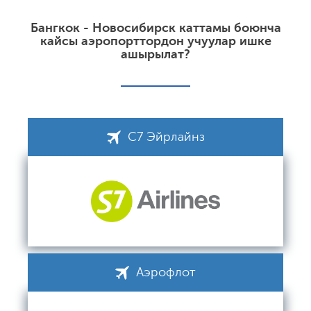
Бангкок - Новосибирск каттамы боюнча
кайсы аэропорттордон учуулар ишке
ашырылат?
С7 Эйрлайнз
Аэрофлот