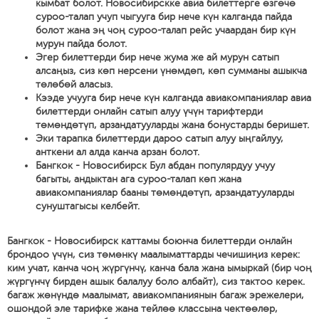
кымбат болот. Новосибирскке авиа билеттерге өзгөчө
суроо-талап учуп чыгууга бир нече күн калганда пайда
болот жана эң чоң суроо-талап рейс учаардан бир күн
мурун пайда болот.
Эгер билеттерди бир нече жума же ай мурун сатып
алсаңыз, сиз көп нерсени үнөмдөп, көп сумманы ашыкча
төлөбөй аласыз.
Кээде учууга бир нече күн калганда авиакомпаниялар авиа
билеттерди онлайн сатып алуу үчүн тарифтерди
төмөндөтүп, арзандатууларды жана бонустарды беришет.
Эки тарапка билеттерди дароо сатып алуу ыңгайлуу,
анткени ал алда канча арзан болот.
Бангкок - Новосибирск Бул абдан популярдуу учуу
багыты, андыктан ага суроо-талап көп жана
авиакомпаниялар бааны төмөндөтүп, арзандатууларды
сунуштагысы келбейт.
Бангкок - Новосибирск каттамы боюнча билеттерди онлайн
брондоо үчүн, сиз төмөнкү маалыматтарды чечишиңиз керек:
ким учат, канча чоң жүргүнчү, канча бала жана ымыркай (бир чоң
жүргүнчү бирден ашык балалуу боло албайт), сиз тактоо керек.
багаж жөнүндө маалымат, авиакомпаниянын багаж эрежелери,
ошондой эле тарифке жана тейлөө классына чектөөлөр,