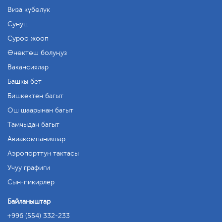
Виза күбөлүк
Сунуш
Суроо жооп
Өнөктөш болуңуз
Вакансиялар
Башкы бет
Бишкектен багыт
Ош шаарынан багыт
Тамчыдан багыт
Авиакомпаниялар
Аэропорттун тактасы
Учуу графиги
Сын-пикирлер
Байланыштар
+996 (554) 332-233