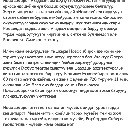
Новосибирск Академиясы өзүнүн илимий иштеп чыгууларынын
аркасында дүйнөнүн бардык окумуштууларына белгилүү.
Жергиликтуу калк кыскача айткандай «Новосибке» окуу учун
барган сайын кебуреек ке-бейууде, анткени новосибирсктик
окумуштуулардын окуу жана ендуруштук жетишкендиктери
Россияда тецдеши жок. Академгородокко барууну сөзсүз
түрдө маршрутуңузга киргизиңиз, анткени бул чындап эле
Россиянын Силикон өрөөнү.
Илим жана өндүрүштөн тышкары Новосибирскиде жөнөкөй
турист үчүн көптөгөн кызыктуу нерселер бар. Атактуу Опера
жана балет театры сталиндик “кайра жаралуу” доорунда
курулган Глобус театры сыяктуу эле шаардын архитектуралык
визиттик картасынын бир түрү. Белгилүү Новосибирск зоопаркы
60 гектар аянтка жайгашкан жана фаунанын 720 түрүнүн 11 миң
өкүлү жашайт. Эгер сиз балдар менен Бангкоктон
Новосибирскке бара турган болсоңуз, анда зоопаркка барууну
пландаштырууну унутпаңыз.
Новосибирскинин кеп сандаган музейлери да туристтерди
кызыктырат: Мамлекеттик крайлык тарых музейи, темир жол
техникасынын музейи, искусство музейи, Борбордук Сибирь
геологиялык музейи жана башка коп.