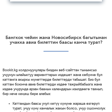
Бангкок чейин жана Новосибирск багытынан
учакка авиа билеттин баасы канча турат?
Bookit.kg колдонуучулары биздин веб-сайттан тынымсыз
учуунун ылайыктуу варианттарын издешет жана көбүнчө бул
каттамга акыркы мүнөттөрдө билеттерди табышат. Биз бул
каттам боюнча авиа билеттерди издөө тажрыйбабызга жана
издөө учурунда арзан баанын календарын изилдөөгө таянып,
бир нече кеңеш бере алабыз:
Каттамдын баасы учуп кетүү күнүнө жараша өзгөрүп
турат, учуу күнү канчалык жакын болсо, учуу ошончолук