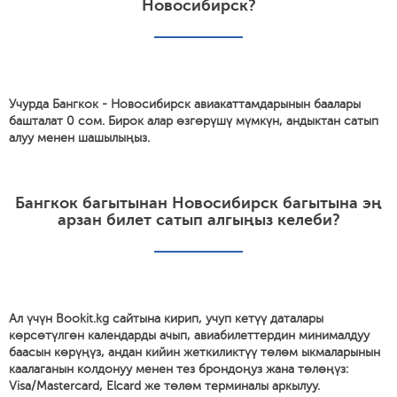
Новосибирск?
Учурда Бангкок - Новосибирск авиакаттамдарынын баалары
башталат 0 сом. Бирок алар өзгөрүшү мүмкүн, андыктан сатып
алуу менен шашылыңыз.
Бангкок багытынан Новосибирск багытына эң
арзан билет сатып алгыңыз келеби?
Ал үчүн Bookit.kg сайтына кирип, учуп кетүү даталары
көрсөтүлгөн календарды ачып, авиабилеттердин минималдуу
баасын көрүңүз, андан кийин жеткиликтүү төлөм ыкмаларынын
каалаганын колдонуу менен тез брондоңуз жана төлөңүз:
Visa/Mastercard, Elcard же төлөм терминалы аркылуу.