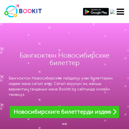
Бангкоктон Новосибирскке
билеттер
Бангкоктон Новосибирскке пайдалуу учак билеттерин
издөө жана сатып алуу. Сатып алуунун эң жакшы
вариантын тандаңыз жана Bookit.kg сайтында онлайн
төлөңүз.
Новосибирскиге билеттерди издөө
же