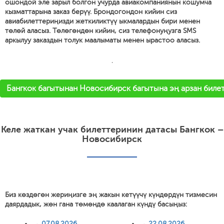
ошондой эле зарыл болгон учурда авиакомпаниянын кошумча
кызматтарына заказ берүү. Брондогондон кийин сиз
авиабилеттериңизди жеткиликтүү ыкмалардын бири менен
төлөй аласыз. Төлөгөндөн кийин, сиз телефонуңузга SMS
аркылуу заказдын толук маалыматы менен ырастоо аласыз.
'
Бангкок багытынан Новосибирск багытына эң арзан билет
Келе жаткан учак билеттеринин датасы Бангкок –
Новосибирск
Биз көздөгөн жериңизге эң жакын кетүүчү күндөрдүн тизмесин
даярдадык, жөн гана төмөндө каалаган күндү басыңыз:
→
07.08.2026
→
22.08.2026