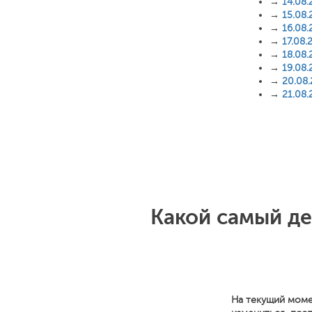
→
14.08.
→
15.08.
→
16.08.
→
17.08.
→
18.08.
→
19.08.
→
20.08
→
21.08.
Какой самый де
На текущий моме