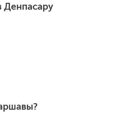
в Денпасару
Варшавы?