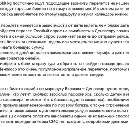
okit.kg постоянно ищут подходящие варианты перелетов на нашем
находят горящие билеты по этому направлению. Мы можем дать н
поиска авиабилетов по этому маршруту и изучая календарь низких 
перелета меняется в зависимости от даты вылета, чем ближе дата
йдется перелет. Особый спрос на авиабилеты в Денпасару возник
лета и самый большой спрос возникает за день до отправки рейса.
ать билеты за несколько недель или месяцев, то можно существе
чивать большую сумму.
несколько дней до вылета авиакомпании снижают тарифы и дают с
 авиабилетов онлайн.
иобретать билеты сразу туда и обратно, так выйдет гораздо дешев
Денпасар это очень популярное направление перелетов, поэтому 
иакомпании неохотно снижают цены и делают скидки.
вать билеты онлайн по маршруту Варшава – Денпасар нужно опре
ями: кто летит, сколько взрослых пассажиров, сколько детей и м
о пассажира не может быть больше одного младенца), необходим
, правила авиаперевозчика по провозу багажа, а также ограничени
ния, а также заказать дополнительные услуги авиакомпании если
ния вы сможете оплатить авиабилеты одним из возможных спосо
ите подтверждение через СМС на телефон с подробными данными о