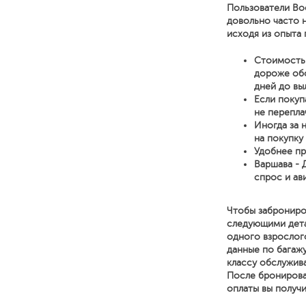
Пользователи Bo
довольно часто 
исходя из опыта 
Стоимость 
дороже обо
дней до вы
Если покуп
не перепла
Иногда за 
на покупку
Удобнее пр
Варшава - 
спрос и ав
Чтобы заброниро
следующими детал
одного взрослог
данные по багажу
классу обслужива
После бронирова
оплаты вы получ