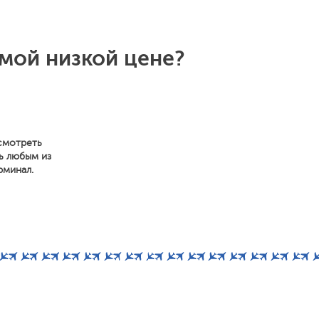
амой низкой цене?
осмотреть
ь любым из
рминал.