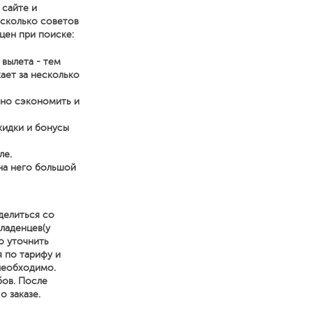
 сайте и
есколько советов
цен при поиске:
 вылета - тем
ает за несколько
нно сэкономить и
кидки и бонусы
ле.
на него большой
делиться со
ладенцев(у
о уточнить
я по тарифу и
 необходимо.
бов. После
 заказе.