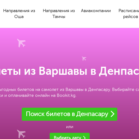
Направления из
Направления из
Авиакомпании
Расписан
Оша
Тамчы
рейсов
еты из Варшавы в Денпа
ыгодных билетов на самолет из Варшавы в Денпасару. Выбирайте 
и и оплачивайте онлайн на Bookit.kg.
Поиск билетов в Денпасару
или
Выбрать дату