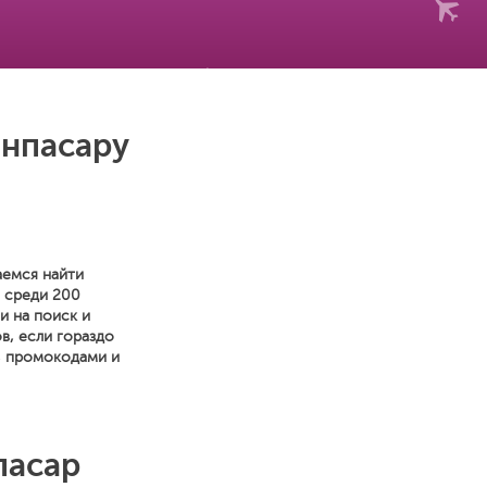
енпасару
аемся найти
й среди 200
и на поиск и
в, если гораздо
, промокодами и
пасар