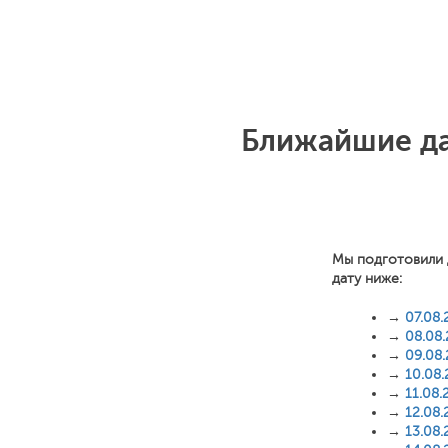
Ближайшие да
Мы подготовили 
дату ниже:
→
07.08.
→
08.08
→
09.08
→
10.08
→
11.08.
→
12.08.
→
13.08.