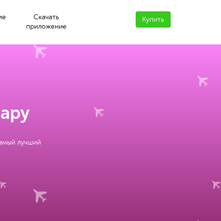
ие
Скачать
Купить
приложение
сару
самый лучший