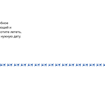
обное
ующий и
отите лететь,
 нужную дату.