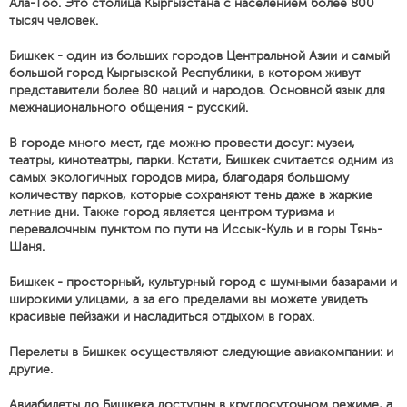
Ала-Тоо. Это столица Кыргызстана с населением более 800
тысяч человек.
Бишкек - один из больших городов Центральной Азии и самый
большой город Кыргызской Республики, в котором живут
представители более 80 наций и народов. Основной язык для
межнационального общения - русский.
В городе много мест, где можно провести досуг: музеи,
театры, кинотеатры, парки. Кстати, Бишкек считается одним из
самых экологичных городов мира, благодаря большому
количеству парков, которые сохраняют тень даже в жаркие
летние дни. Также город является центром туризма и
перевалочным пунктом по пути на Иссык-Куль и в горы Тянь-
Шаня.
Бишкек - просторный, культурный город с шумными базарами и
широкими улицами, а за его пределами вы можете увидеть
красивые пейзажи и насладиться отдыхом в горах.
Перелеты в Бишкек осуществляют следующие авиакомпании: и
другие.
Авиабилеты до Бишкека доступны в круглосуточном режиме, а