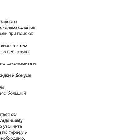
 сайте и
есколько советов
цен при поиске:
 вылета - тем
 за несколько
нно сэкономить и
кидки и бонусы
ле.
него большой
иться со
ладенцев(у
о уточнить
я по тарифу и
 необходимо.