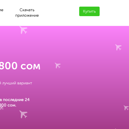
ие
Скачать
Купить
приложение
 800 сом
й лучший вариант
а последние 24
800 сом
.