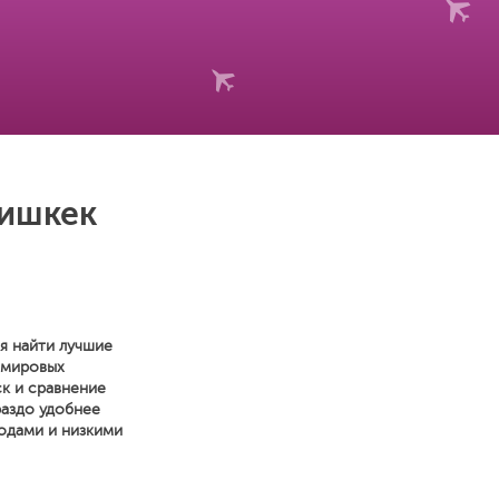
Бишкек
ся найти лучшие
 мировых
к и сравнение
раздо удобнее
одами и низкими