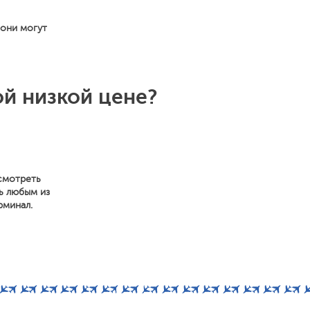
 они могут
ой низкой цене?
осмотреть
ь любым из
рминал.