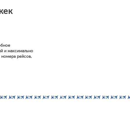
кек
обное
ий и максимально
, номера рейсов,