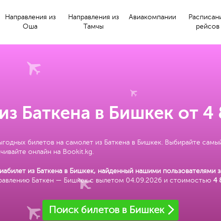
Направления из
Направления из
Авиакомпании
Расписан
Оша
Тамчы
рейсов
из Баткена в Бишкек от 4
ыгодных билетов на самолет из Баткена в Бишкек. Выбирайте самы
чивайте онлайн на Bookit.kg.
абилет из Баткена в Бишкек, найденный нашими пользователями з
равлению Баткен — Бишкек с вылетом 04.09.2026 и стоимостью
4 
Поиск билетов в Бишкек