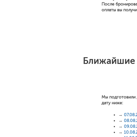
После бронирова
оплаты вы получ
Ближайшие 
Мы подготовили 
дату ниже:
→
07.08.
→
08.08
→
09.08
→
10.08