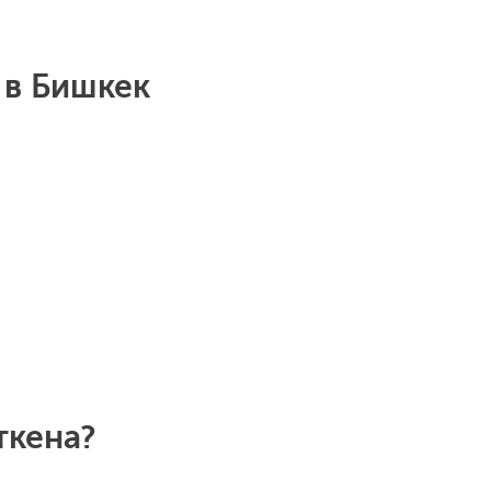
 в Бишкек
ткена?