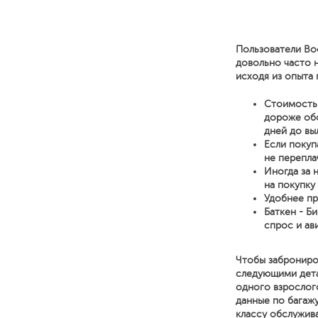
Пользователи Bo
довольно часто 
исходя из опыта 
Стоимость 
дороже обо
дней до вы
Если покуп
не перепла
Иногда за 
на покупку
Удобнее пр
Баткен - Б
спрос и ав
Чтобы заброниро
следующими детал
одного взрослог
данные по багажу
классу обслужива