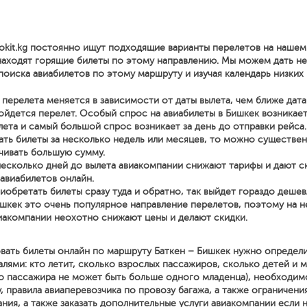
okit.kg постоянно ищут подходящие варианты перелетов на нашем
находят горящие билеты по этому направлению. Мы можем дать н
поиска авиабилетов по этому маршруту и изучая календарь низких 
перелета меняется в зависимости от даты вылета, чем ближе дата
йдется перелет. Особый спрос на авиабилеты в Бишкек возникает
лета и самый большой спрос возникает за день до отправки рейса.
ать билеты за несколько недель или месяцев, то можно существе
чивать большую сумму.
несколько дней до вылета авиакомпании снижают тарифы и дают с
 авиабилетов онлайн.
иобретать билеты сразу туда и обратно, так выйдет гораздо дешев
ишкек это очень популярное направление перелетов, поэтому на 
иакомпании неохотно снижают цены и делают скидки.
вать билеты онлайн по маршруту Баткен – Бишкек нужно определ
ями: кто летит, сколько взрослых пассажиров, сколько детей и м
о пассажира не может быть больше одного младенца), необходим
, правила авиаперевозчика по провозу багажа, а также ограничени
ния, а также заказать дополнительные услуги авиакомпании если