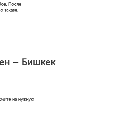
бов. После
 заказе.
ен – Бишкек
жмите на нужную