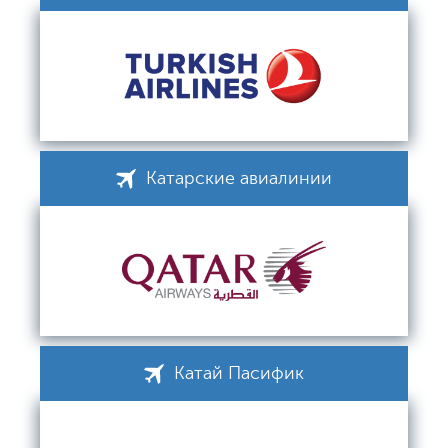
Катарские авиалинии
Катай Пасифик