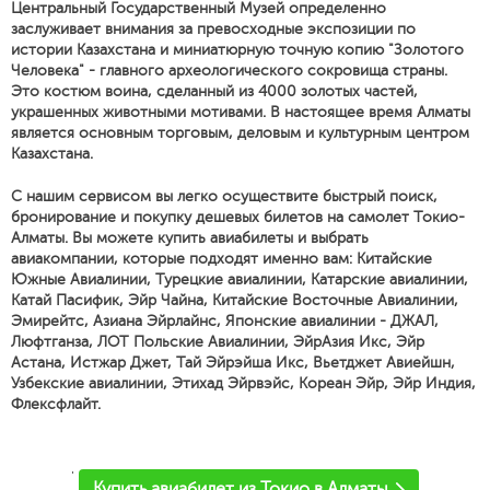
Центральный Государственный Музей определенно
заслуживает внимания за превосходные экспозиции по
истории Казахстана и миниатюрную точную копию "Золотого
Человека" - главного археологического сокровища страны.
Это костюм воина, сделанный из 4000 золотых частей,
украшенных животными мотивами. В настоящее время Алматы
является основным торговым, деловым и культурным центром
Казахстана.
С нашим сервисом вы легко осуществите быстрый поиск,
бронирование и покупку дешевых билетов на самолет Токио-
Алматы. Вы можете купить авиабилеты и выбрать
авиакомпании, которые подходят именно вам: Китайские
Южные Авиалинии, Турецкие авиалинии, Катарские авиалинии,
Катай Пасифик, Эйр Чайна, Китайские Восточные Авиалинии,
Эмирейтс, Азиана Эйрлайнс, Японские авиалинии - ДЖАЛ,
Люфтганза, ЛОТ Польские Авиалинии, ЭйрАзия Икс, Эйр
Астана, Истжар Джет, Тай Эйрэйша Икс, Вьетджет Авиейшн,
Узбекские авиалинии, Этихад Эйрвэйс, Кореан Эйр, Эйр Индия,
Флексфлайт.
'
Купить авиабилет из Токио в Алматы