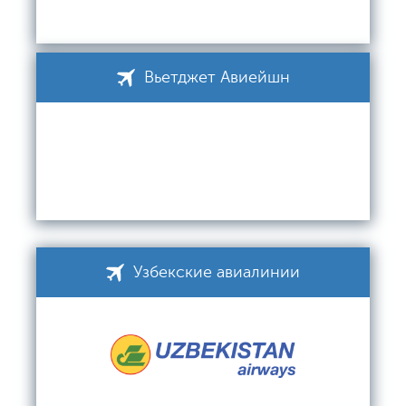
Вьетджет Авиейшн
Узбекские авиалинии