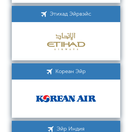
Этихад Эйрвэйс
Кореан Эйр
Эйр Индия