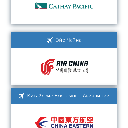
Эйр Чайна
Китайские Восточные Авиалинии