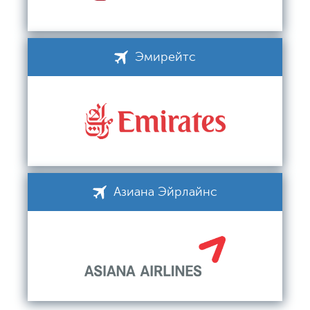
Эмирейтс
Азиана Эйрлайнс