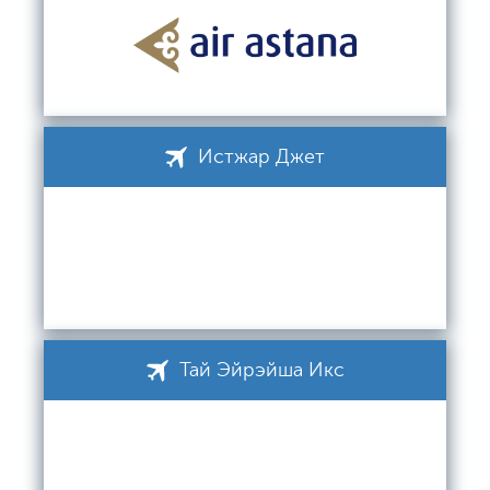
Истжар Джет
Тай Эйрэйша Икс