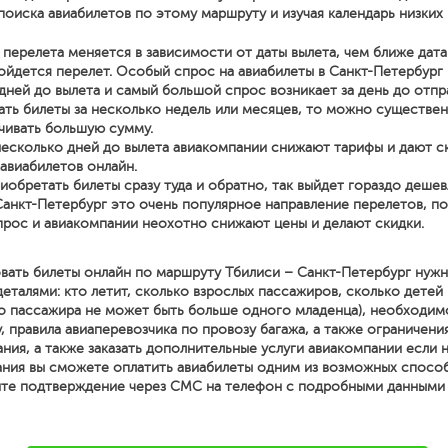
поиска авиабилетов по этому маршруту и изучая календарь низких 
перелета меняется в зависимости от даты вылета, чем ближе дата
йдется перелет. Особый спрос на авиабилеты в Санкт-Петербург 
дней до вылета и самый большой спрос возникает за день до отпр
ать билеты за несколько недель или месяцев, то можно существе
чивать большую сумму.
несколько дней до вылета авиакомпании снижают тарифы и дают с
 авиабилетов онлайн.
иобретать билеты сразу туда и обратно, так выйдет гораздо дешев
Санкт-Петербург это очень популярное направление перелетов, п
рос и авиакомпании неохотно снижают цены и делают скидки.
вать билеты онлайн по маршруту Тбилиси – Санкт-Петербург нуж
талями: кто летит, сколько взрослых пассажиров, сколько детей 
о пассажира не может быть больше одного младенца), необходим
, правила авиаперевозчика по провозу багажа, а также ограничени
ния, а также заказать дополнительные услуги авиакомпании если
ния вы сможете оплатить авиабилеты одним из возможных спосо
ите подтверждение через СМС на телефон с подробными данными о