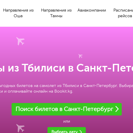
Направления из
Направления из
Авиакомпании
Расписан
Оша
Тамчы
рейсов
ы из Тбилиси в Санкт-Пет
ыгодных билетов на самолет из Тбилиси в Санкт-Петербург. Выбир
и и оплачивайте онлайн на Bookit.kg.
Поиск билетов в Санкт-Петербург
или
Выбрать дату