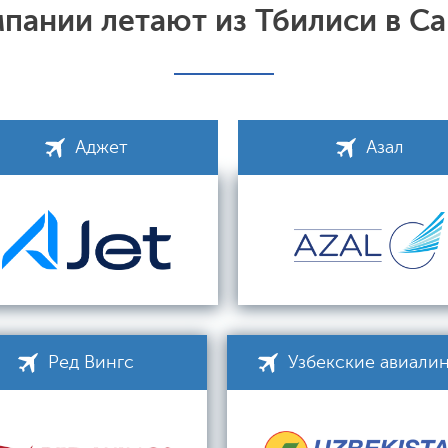
пании летают из Тбилиси в С
Аджет
Азал
Ред Вингс
Узбекские авиали