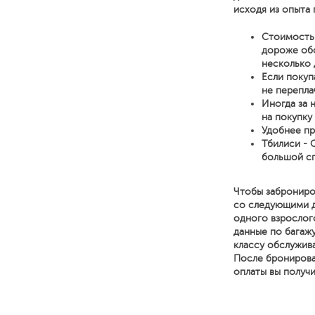
исходя из опыта 
Стоимость 
дороже обо
несколько 
Если покуп
не перепла
Иногда за 
на покупку
Удобнее пр
Тбилиси - 
большой сп
Чтобы заброниро
со следующими де
одного взрослог
данные по багажу
классу обслужива
После бронирова
оплаты вы получ