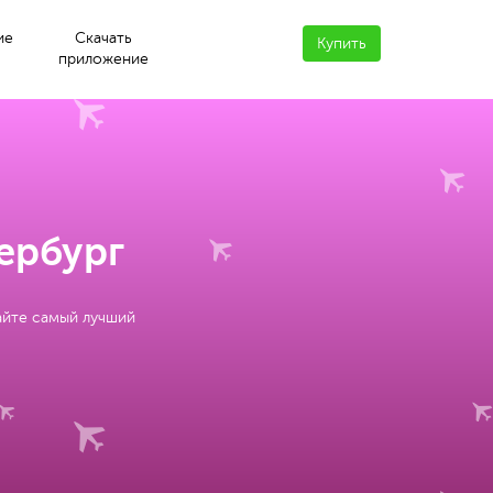
ие
Скачать
Купить
приложение
ербург
айте самый лучший