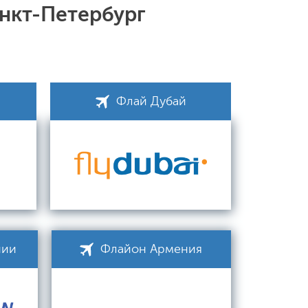
анкт-Петербург
Флай Дубай
нии
Флайон Армения