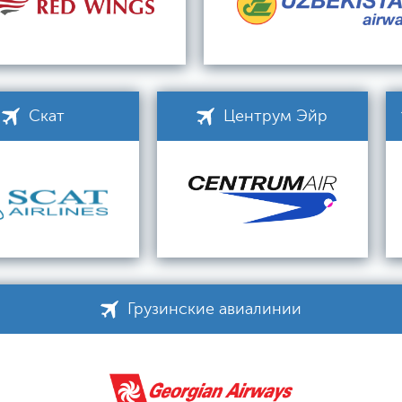
Скат
Центрум Эйр
Грузинские авиалинии