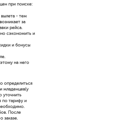
цен при поиске:
 вылета - тем
возникает за
авки рейса.
нно сэкономить и
кидки и бонусы
ле.
оэтому на него
но определиться
и младенцев(у
о уточнить
я по тарифу и
 необходимо.
бов. После
 заказе.