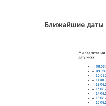
Ближайшие даты 
Мы подготовили 
дату ниже:
→
08.08
→
09.08
→
10.08
→
11.08.
→
12.08.
→
13.08.
→
14.08.
→
15.08.
→
16.08.