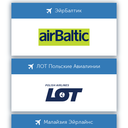
ЭйрБалтик
ЛОТ Польские Авиалинии
Малайзия Эйрлайнс