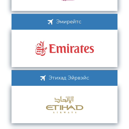
Эмирейтс
Этихад Эйрвэйс