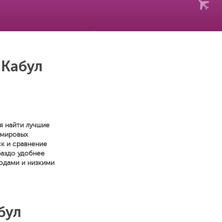
 Кабул
ся найти лучшие
 мировых
к и сравнение
раздо удобнее
одами и низкими
бул