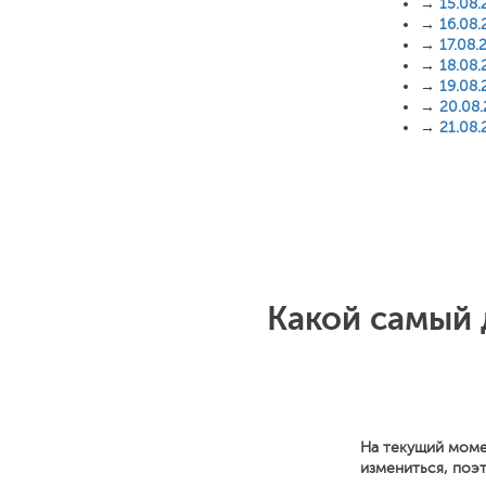
→
15.08.
→
16.08.
→
17.08.
→
18.08.
→
19.08.
→
20.08
→
21.08.
Какой самый 
На текущий моме
измениться, поэ