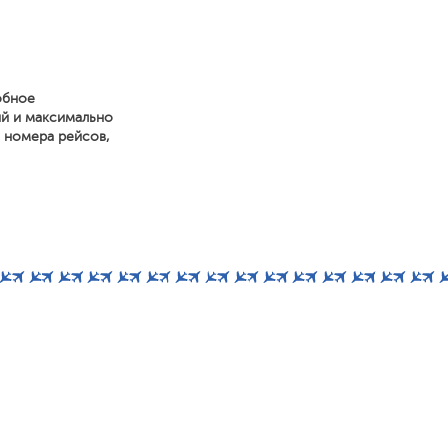
обное
ий и максимально
, номера рейсов,