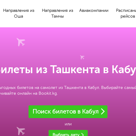
Направления из
Направления из
Авиакомпании
Расписан
Оша
Тамчы
рейсов
илеты из Ташкента в Каб
ыгодных билетов на самолет из Ташкента в Кабул. Выбирайте самы
чивайте онлайн на Bookit.kg.
Поиск билетов в Кабул
или
Выбрать дату