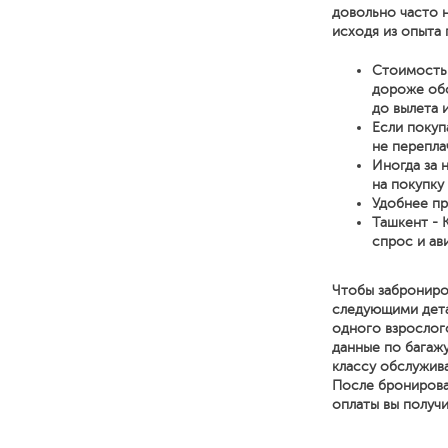
довольно часто 
исходя из опыта 
Стоимость 
дороже обо
до вылета 
Если покуп
не перепла
Иногда за 
на покупку
Удобнее пр
Ташкент - 
спрос и ав
Чтобы заброниро
следующими детал
одного взрослог
данные по багажу
классу обслужива
После бронирова
оплаты вы получ