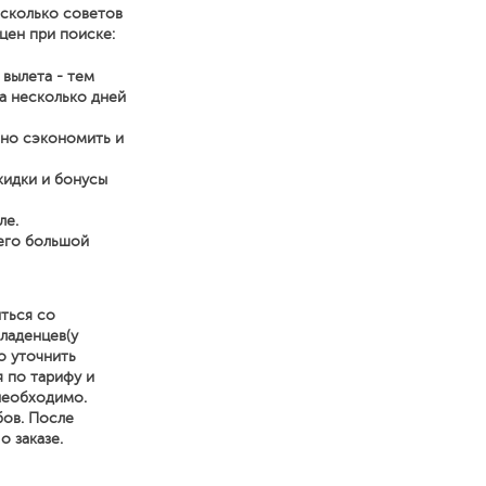
есколько советов
цен при поиске:
 вылета - тем
а несколько дней
нно сэкономить и
кидки и бонусы
ле.
него большой
ться со
ладенцев(у
о уточнить
я по тарифу и
 необходимо.
бов. После
 заказе.