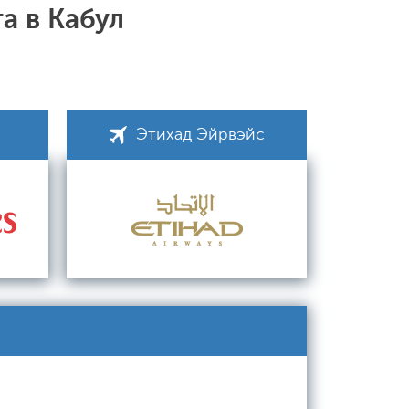
а в Кабул
Этихад Эйрвэйс