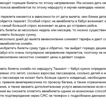
находят горящие билеты по этому направлению. Мы можем дать н
поиска авиабилетов по этому маршруту и изучая календарь низких 
перелета меняется в зависимости от даты вылета, чем ближе дата
йдется перелет. Особый спрос на авиабилеты в Кабул возникает з
и самый большой спрос возникает за день до отправки рейса.
ать билеты за несколько недель или месяцев, то можно существе
чивать большую сумму.
несколько дней до вылета авиакомпании снижают тарифы и дают с
 авиабилетов онлайн.
иобретать билеты сразу туда и обратно, так выйдет гораздо дешев
Кабул это очень популярное направление перелетов, поэтому на 
иакомпании неохотно снижают цены и делают скидки.
вать билеты онлайн по маршруту Ташкент – Кабул нужно определи
ями: кто летит, сколько взрослых пассажиров, сколько детей и м
о пассажира не может быть больше одного младенца), необходим
, правила авиаперевозчика по провозу багажа, а также ограничени
ния, а также заказать дополнительные услуги авиакомпании если
ния вы сможете оплатить авиабилеты одним из возможных спосо
ите подтверждение через СМС на телефон с подробными данными о