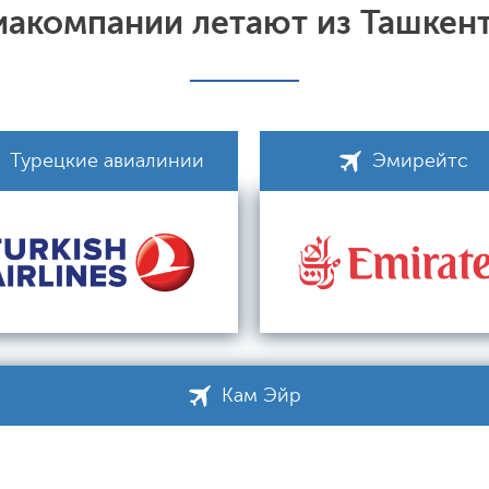
иакомпании летают из Ташкент
Турецкие авиалинии
Эмирейтс
Кам Эйр