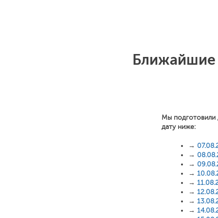
Ближайшие 
Мы подготовили 
дату ниже:
→
07.08.
→
08.08
→
09.08
→
10.08
→
11.08.
→
12.08.
→
13.08.
→
14.08.