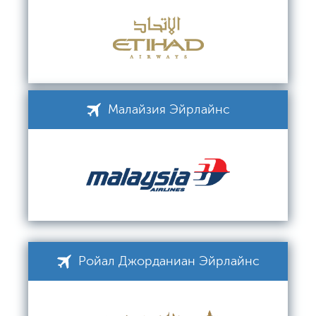
Малайзия Эйрлайнс
Ройал Джорданиан Эйрлайнс