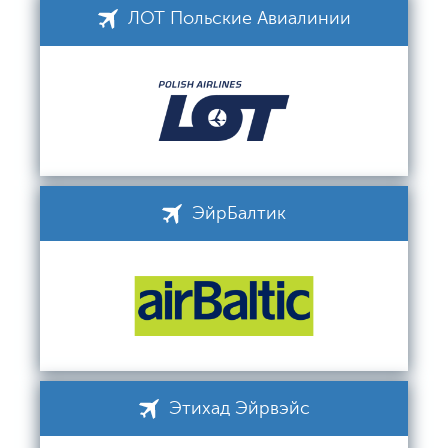
ЛОТ Польские Авиалинии
ЭйрБалтик
Этихад Эйрвэйс