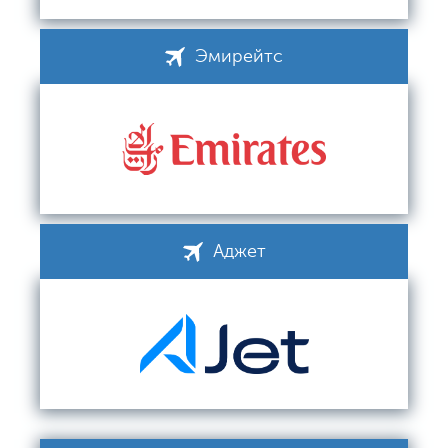
Эмирейтс
Аджет