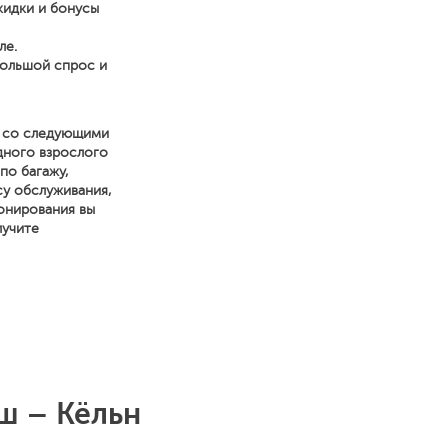
кидки и бонусы
ле.
большой спрос и
я со следующими
одного взрослого
по багажу,
су обслуживания,
онирования вы
лучите
ш – Кёльн