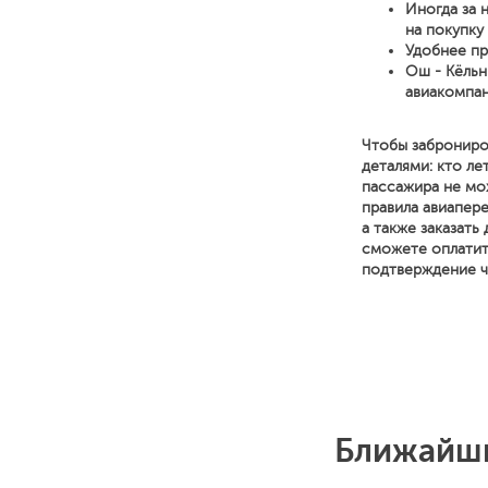
Иногда за 
на покупку
Удобнее пр
Ош - Кёльн
авиакомпан
Чтобы заброниро
деталями: кто ле
пассажира не мо
правила авиапере
а также заказат
сможете оплатит
подтверждение ч
Ближайши