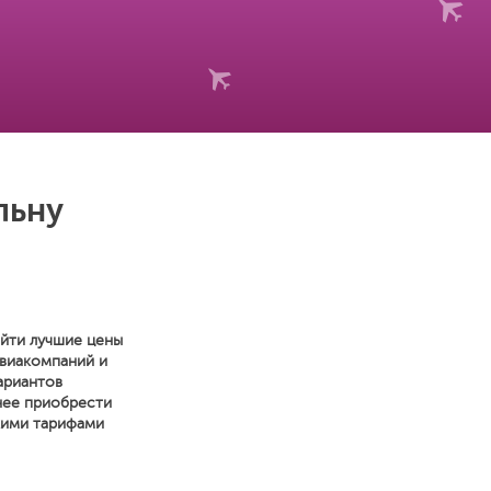
льну
айти лучшие цены
авиакомпаний и
ариантов
бнее приобрести
кими тарифами