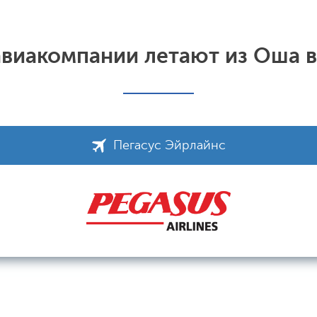
авиакомпании летают из Оша в
Пегасус Эйрлайнс