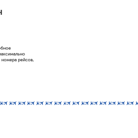
н
обное
максимально
, номера рейсов,