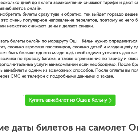
несколько дней до вылета авиакомпании снижают тарифы и дают с
 авиабилетов онлайн.
иобретать билеты сразу туда и обратно, так выйдет гораздо дешев
 это очень популярное направление перелетов, поэтому на него 
ии неохотно снижают цены и делают скидки.
вать билеты онлайн по маршруту Ош – Кёльн нужно определитьс
тит, сколько взрослых пассажиров, сколько детей и младенцев(у 
жет быть больше одного младенца), необходимо уточнить данные 
возчика по провозу багажа, а также ограничения по тарифу и клас
ь дополнительные услуги авиакомпании если необходимо. После бр
ь авиабилеты одним из возможных способов. После оплаты вы по
ерез СМС на телефон с подробными данными о заказе.
'
Купить авиабилет из Оша в Кёльну
е даты билетов на самолет О