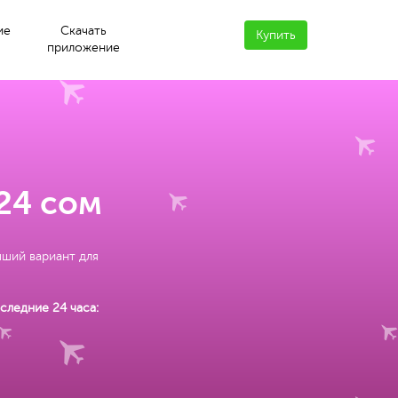
ие
Скачать
Купить
приложение
624 сом
чший вариант для
следние 24 часа: