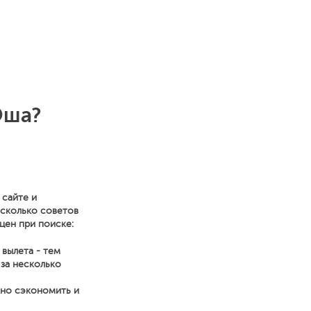
Оша?
 сайте и
есколько советов
цен при поиске:
 вылета - тем
 за несколько
нно сэкономить и