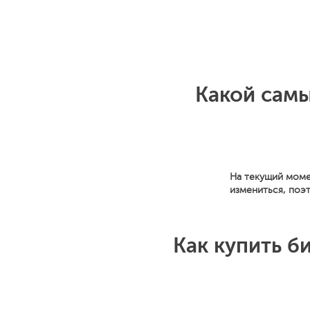
Какой самы
На текущий моме
измениться, поэ
Как купить б