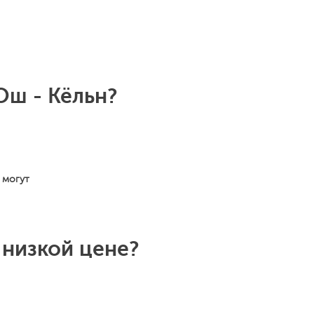
Ош - Кёльн?
 могут
 низкой цене?