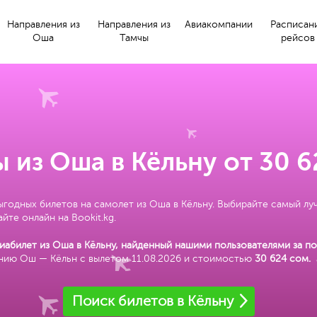
Направления из
Направления из
Авиакомпании
Расписан
Оша
Тамчы
рейсов
 из Оша в Кёльну от 30 
ыгодных билетов на самолет из Оша в Кёльну. Выбирайте самый лу
йте онлайн на Bookit.kg.
абилет из Оша в Кёльну, найденный нашими пользователями за по
ению Ош — Кёльн с вылетом 11.08.2026 и стоимостью
30 624 сом
.
Поиск билетов в Кёльну