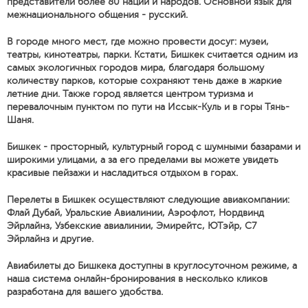
представители более 80 наций и народов. Основной язык для
межнационального общения - русский.
В городе много мест, где можно провести досуг: музеи,
театры, кинотеатры, парки. Кстати, Бишкек считается одним из
самых экологичных городов мира, благодаря большому
количеству парков, которые сохраняют тень даже в жаркие
летние дни. Также город является центром туризма и
перевалочным пунктом по пути на Иссык-Куль и в горы Тянь-
Шаня.
Бишкек - просторный, культурный город с шумными базарами и
широкими улицами, а за его пределами вы можете увидеть
красивые пейзажи и насладиться отдыхом в горах.
Перелеты в Бишкек осуществляют следующие авиакомпании:
Флай Дубай, Уральские Авиалинии, Аэрофлот, Нордвинд
Эйрлайнз, Узбекские авиалинии, Эмирейтс, ЮТэйр, С7
Эйрлайнз и другие.
Авиабилеты до Бишкека доступны в круглосуточном режиме, а
наша система онлайн-бронирования в несколько кликов
разработана для вашего удобства.