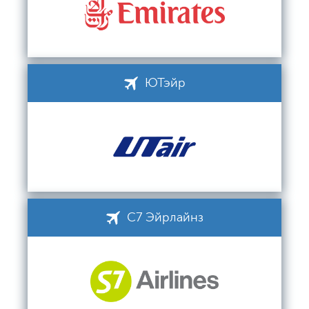
ЮТэйр
С7 Эйрлайнз