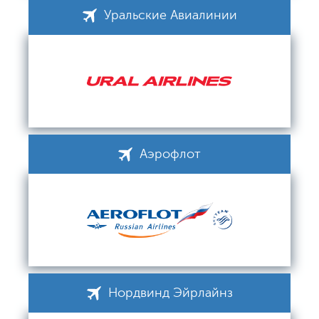
Уральские Авиалинии
Аэрофлот
Нордвинд Эйрлайнз