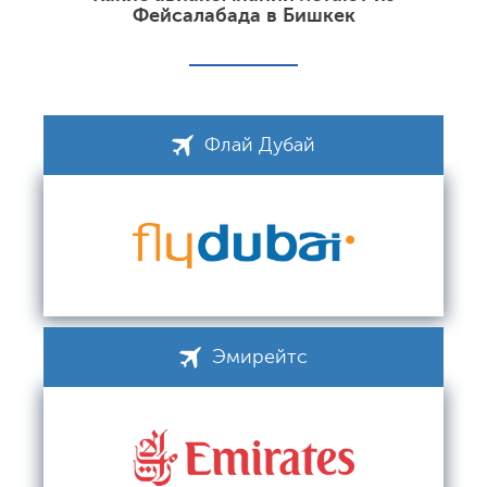
Фейсалабада в Бишкек
Флай Дубай
Эмирейтс