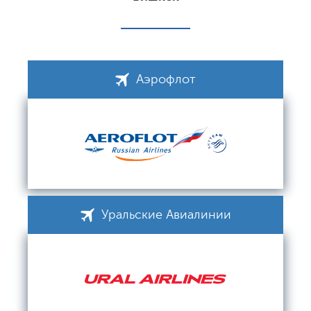
Аэрофлот
Уральские Авиалинии