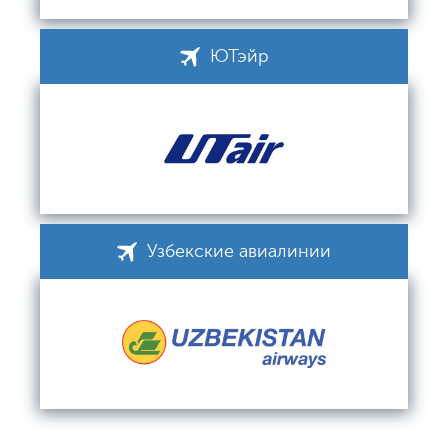
ЮТэйр
Узбекские авиалинии