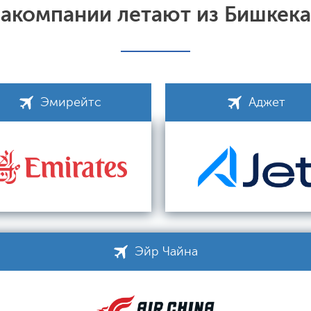
иакомпании летают из Бишкека
Эмирейтс
Аджет
Эйр Чайна