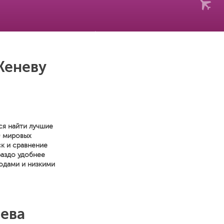
Женеву
ся найти лучшие
0 мировых
к и сравнение
раздо удобнее
одами и низкими
нева