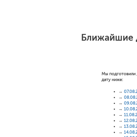
Ближайшие д
Мы подготовили 
дату ниже:
→
07.08.
→
08.08
→
09.08
→
10.08
→
11.08.
→
12.08.
→
13.08.
→
14.08.