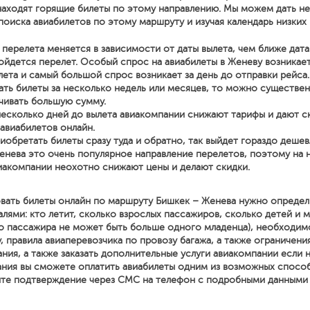
находят горящие билеты по этому направлению. Мы можем дать н
поиска авиабилетов по этому маршруту и изучая календарь низких 
перелета меняется в зависимости от даты вылета, чем ближе дата
йдется перелет. Особый спрос на авиабилеты в Женеву возникает
лета и самый большой спрос возникает за день до отправки рейса.
ать билеты за несколько недель или месяцев, то можно существе
чивать большую сумму.
несколько дней до вылета авиакомпании снижают тарифы и дают с
 авиабилетов онлайн.
иобретать билеты сразу туда и обратно, так выйдет гораздо дешев
енева это очень популярное направление перелетов, поэтому на 
иакомпании неохотно снижают цены и делают скидки.
вать билеты онлайн по маршруту Бишкек – Женева нужно определ
ями: кто летит, сколько взрослых пассажиров, сколько детей и м
о пассажира не может быть больше одного младенца), необходим
, правила авиаперевозчика по провозу багажа, а также ограничени
ния, а также заказать дополнительные услуги авиакомпании если
ния вы сможете оплатить авиабилеты одним из возможных спосо
ите подтверждение через СМС на телефон с подробными данными о