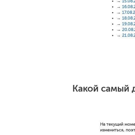
→
15.08.
→
16.08.
→
17.08.
→
18.08.
→
19.08.
→
20.08
→
21.08.
Какой самый 
На текущий моме
измениться, поэ