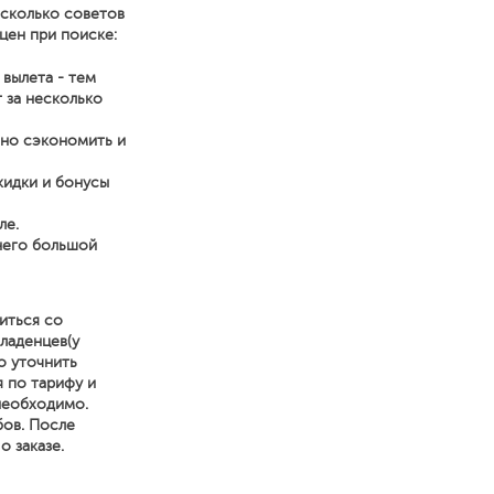
есколько советов
цен при поиске:
 вылета - тем
 за несколько
нно сэкономить и
кидки и бонусы
ле.
него большой
иться со
ладенцев(у
о уточнить
я по тарифу и
 необходимо.
бов. После
 заказе.