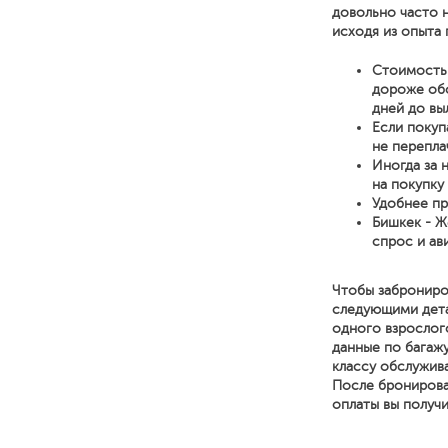
довольно часто 
исходя из опыта 
Стоимость 
дороже обо
дней до вы
Если покуп
не перепла
Иногда за 
на покупку
Удобнее пр
Бишкек - Ж
спрос и ав
Чтобы заброниро
следующими детал
одного взрослог
данные по багажу
классу обслужива
После бронирова
оплаты вы получ