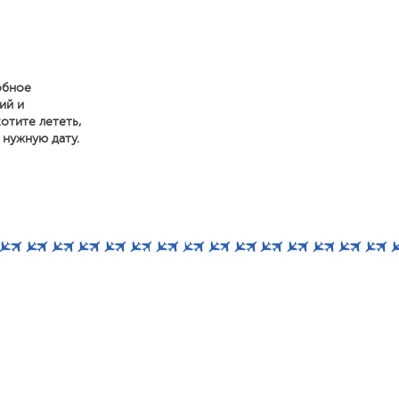
обное
ий и
отите лететь,
 нужную дату.