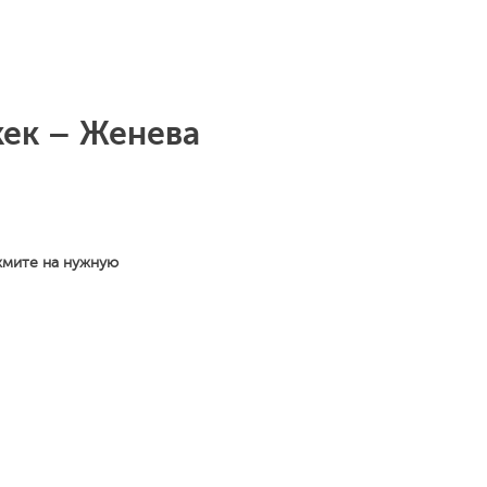
кек – Женева
жмите на нужную