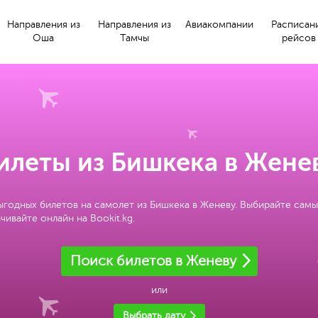
Направления из
Направления из
Авиакомпании
Расписан
Оша
Тамчы
рейсов
илеты из Бишкека в Жене
ыгодных билетов на самолет из Бишкека в Женеву. Выбирайте самы
чивайте онлайн на Bookit.kg.
Поиск билетов в Женеву
или
Выбрать дату