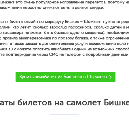
ымкент это очень популярное направление перелетов, поэтому н
иакомпании неохотно снижают цены и делают скидки.
вать билеты онлайн по маршруту Бишкек – Шымкент нужно опред
ями: кто летит, сколько взрослых пассажиров, сколько детей и м
о пассажира не может быть больше одного младенца), необходим
, правила авиаперевозчика по провозу багажа, а также ограничени
ния, а также заказать дополнительные услуги авиакомпании если
ния вы сможете оплатить авиабилеты одним из возможных спосо
ите подтверждение через СМС на телефон с подробными данными о
'
Купить авиабилет из Бишкека в Шымкент
аты билетов на самолет Бишк