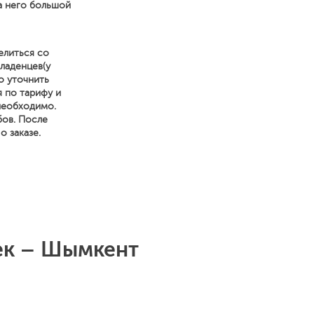
а него большой
елиться со
ладенцев(у
о уточнить
я по тарифу и
 необходимо.
бов. После
 заказе.
ек – Шымкент