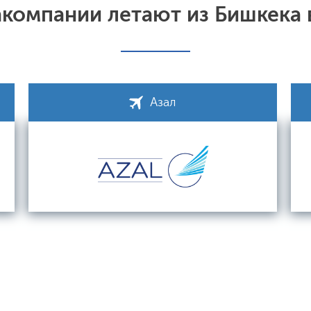
акомпании летают из Бишкека
Азал