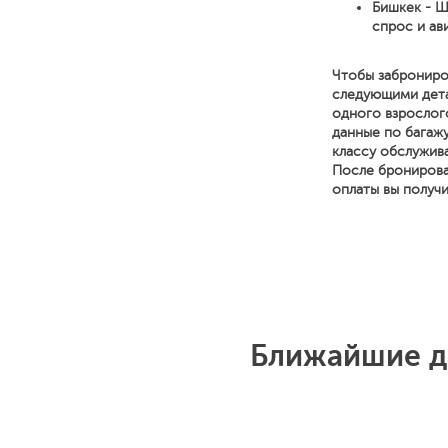
Бишкек - Ш
спрос и ав
Чтобы заброниро
следующими детал
одного взрослог
данные по багажу
классу обслужива
После бронирова
оплаты вы получ
Ближайшие д