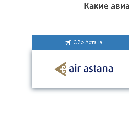
Какие ави
Эйр Астана