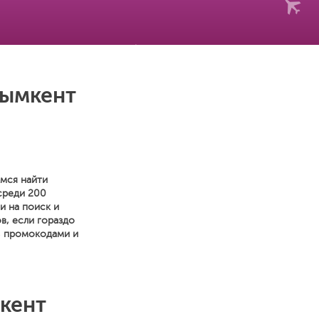
Шымкент
емся найти
среди 200
и на поиск и
в, если гораздо
, промокодами и
кент