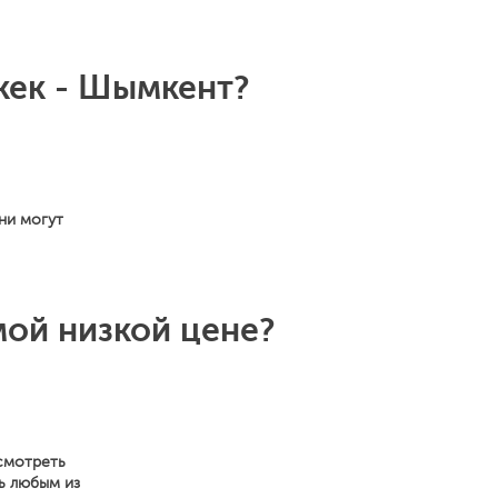
кек - Шымкент?
ни могут
мой низкой цене?
осмотреть
ь любым из