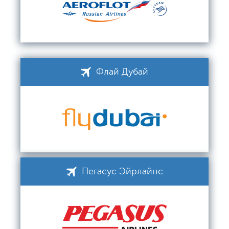
Флай Дубай
Пегасус Эйрлайнс