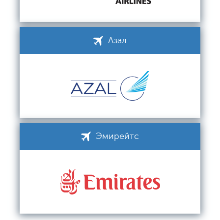
Азал
Эмирейтс