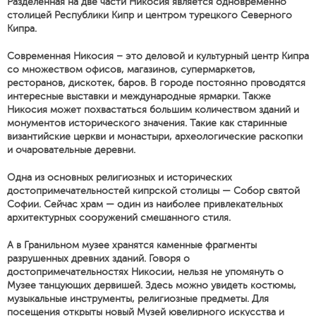
Разделенная на две части Никосия является одновременно
столицей Республики Кипр и центром турецкого Северного
Кипра.
Современная Никосия – это деловой и культурный центр Кипра
со множеством офисов, магазинов, супермаркетов,
ресторанов, дискотек, баров. В городе постоянно проводятся
интересные выставки и международные ярмарки. Также
Никосия может похвастаться большим количеством зданий и
монументов исторического значения. Такие как старинные
византийские церкви и монастыри, археологические раскопки
и очаровательные деревни.
Одна из основных религиозных и исторических
достопримечательностей кипрской столицы — Собор святой
Софии. Сейчас храм — один из наиболее привлекательных
архитектурных сооружений смешанного стиля.
А в Гранильном музее хранятся каменные фрагменты
разрушенных древних зданий. Говоря о
достопримечательностях Никосии, нельзя не упомянуть о
Музее танцующих дервишей. Здесь можно увидеть костюмы,
музыкальные инструменты, религиозные предметы. Для
посещения открыты новый Музей ювелирного искусства и