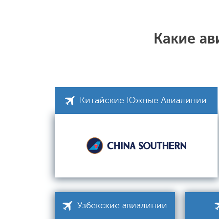
Какие ав
Китайские Южные Авиалинии
Узбекские авиалинии