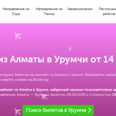
Направления из
Направления из
Авиакомпании
Расписан
Оша
Тамчы
рейсов
из Алматы в Урумчи от 14
ыгодных билетов на самолет из Алматы в Урумчи. Выбирайте самый
чивайте онлайн на Bookit.kg.
абилет из Алматы в Урумчи, найденный нашими пользователями з
равлению Алматы — Урумчи с вылетом 26.08.2026 и стоимостью
14
Поиск билетов в Урумчи