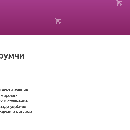
Урумчи
я найти лучшие
0 мировых
к и сравнение
раздо удобнее
одами и низкими