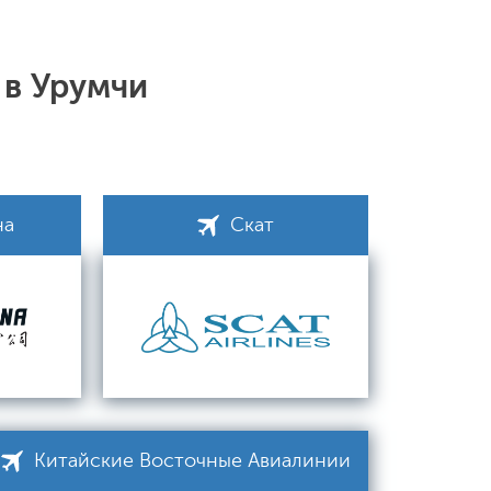
 в Урумчи
на
Скат
Китайские Восточные Авиалинии