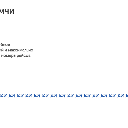
мчи
обное
ий и максимально
, номера рейсов,