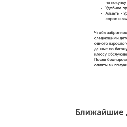
на покупку
Удобнее пр
Алматы - У
спрос и ав
Чтобы заброниро
следующими детал
одного взрослог
данные по багажу
классу обслужива
После бронирова
оплаты вы получ
Ближайшие д