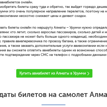
 авиабилетов онлайн.
иобретать билеты сразу туда и обратно, так выйдет гораздо дешев
румчи это очень популярное направление перелетов, поэтому на 
иакомпании неохотно снижают цены и делают скидки.
вать билеты онлайн по маршруту Алматы – Урумчи нужно определ
ями: кто летит, сколько взрослых пассажиров, сколько детей и м
о пассажира не может быть больше одного младенца), необходим
, правила авиаперевозчика по провозу багажа, а также ограничени
ния, а также заказать дополнительные услуги авиакомпании если
ния вы сможете оплатить авиабилеты одним из возможных спосо
ите подтверждение через СМС на телефон с подробными данными о
'
Купить авиабилет из Алматы в Урумчи
аты билетов на самолет Алм