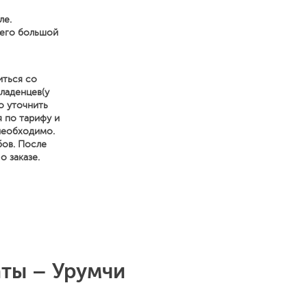
ле.
него большой
иться со
ладенцев(у
о уточнить
я по тарифу и
 необходимо.
бов. После
 заказе.
аты – Урумчи