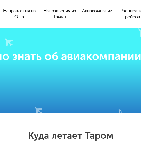
Направления из
Направления из
Авиакомпании
Расписан
Оша
Тамчы
рейсов
о знать об авиакомпани
Куда летает Таром