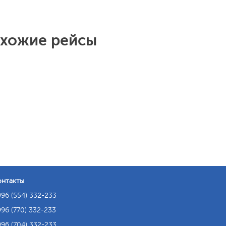
охожие рейсы
онтакты
96 (554) 332-233
96 (770) 332-233
96 (704) 332-233