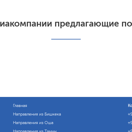
иакомпании предлагающие п
Главная
К
Направления из Бишкека
+9
Направления из Оша
+9
Направления из Тамчы
+9