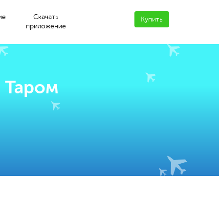
ие
Скачать
Купить
приложение
и Таром