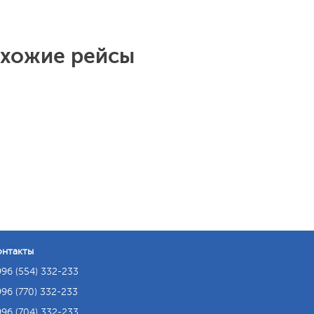
охожие рейсы
онтакты
96 (554) 332-233
96 (770) 332-233
96 (704) 332-233