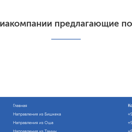
иакомпании предлагающие п
Главная
К
Направления из Бишкека
+9
Направления из Оша
+9
Направления из Тамчы
+9