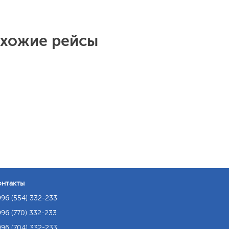
охожие рейсы
онтакты
96 (554) 332-233
96 (770) 332-233
96 (704) 332-233