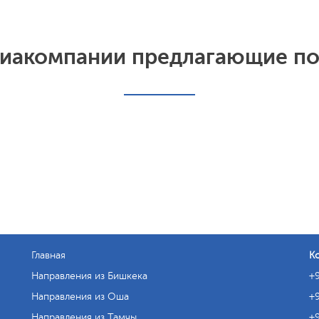
иакомпании предлагающие п
Главная
К
Направления из Бишкека
+9
Направления из Оша
+9
Направления из Тамчы
+9