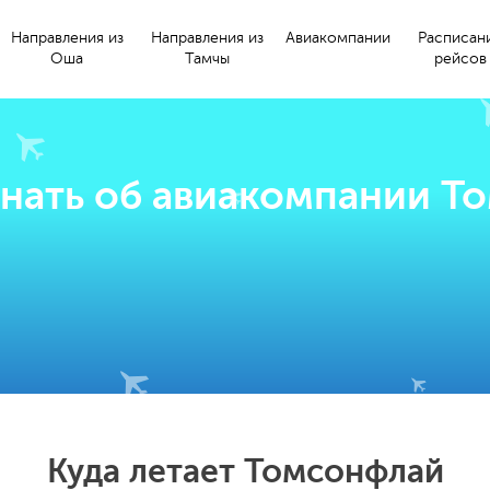
Направления из
Направления из
Авиакомпании
Расписан
Оша
Тамчы
рейсов
знать об авиакомпании Т
Куда летает Томсонфлай