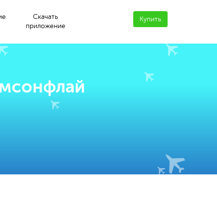
ие
Скачать
Купить
приложение
омсонфлай