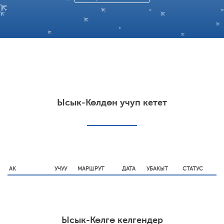
Ысык-Көлдөн учуп кетет
АК
УЧУУ
МАРШРУТ
ДАТА
УБАКЫТ
СТАТУС
Ысык-Көлгө келгендер