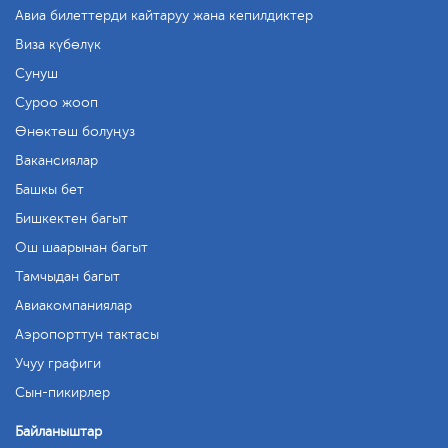
Авиа билеттерди кайтаруу жана кепилдиктер
Виза күбөлүк
Сунуш
Суроо жооп
Өнөктөш болуңуз
Вакансиялар
Башкы бет
Бишкектен багыт
Ош шаарынан багыт
Тамчыдан багыт
Авиакомпаниялар
Аэропорттун тактасы
Учуу графиги
Сын-пикирлер
Байланыштар