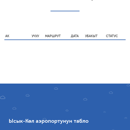
АК
УЧУУ
МАРШРУТ
ДАТА
УБАКЫТ
СТАТУС
Ысык-Көл аэропортунун табло