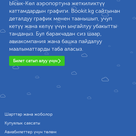
Ысык-Көл аэропортуна жеткиликтүү
каттамдардын графиги. Bookit.kg сайтынан
деталдуу график менен таанышып, учуп
кетүү жана келүү үчүн ыңгайлуу убакытты
тандаңыз. Бул баракчадан сиз шаар,
авиакомпания жана башка пайдалуу
маалыматтарды таба аласыз.
Билет сатып алуу үчүн
Шарттар жана жоболор
Купуялык саясаты
Авиабилеттер үчүн төлөм