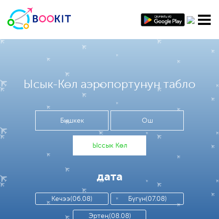
Ысык-Көл аэропортунун табло
Бишкек
Ош
Ыссык Көл
дата
Кечээ(06.08)
Бүгүн(07.08)
Эртең(08.08)