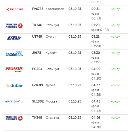
00:31)
FV6785
Красноярск
03.10.25
00:51
конду
(факт
00:53)
TK346
Стамбул
03.10.25
01:20
конду
(факт 01:22)
UT769
Сургут
03.10.25
03:21
конду
(факт
03:20)
J9675
Кувейт
03.10.25
03:30
конду
(факт
03:27)
PC704
Стамбул
03.10.25
04:09
конду
(факт
04:20)
FZ1689
Дубай
03.10.25
04:37
конду
(факт
04:38)
SU1882
Москва
03.10.25
04:43
конду
(факт
04:43)
TK348
Стамбул
03.10.25
04:56
конду
(факт
04:58)