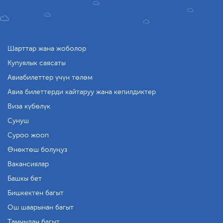
Шарттар жана жоболор
Купуялык саясаты
Авиабилеттер үчүн төлөм
Авиа билеттерди кайтаруу жана кепилдиктер
Виза күбөлүк
Сунуш
Суроо жооп
Өнөктөш болуңуз
Вакансиялар
Башкы бет
Бишкектен багыт
Ош шаарынан багыт
Тамчыдан багыт