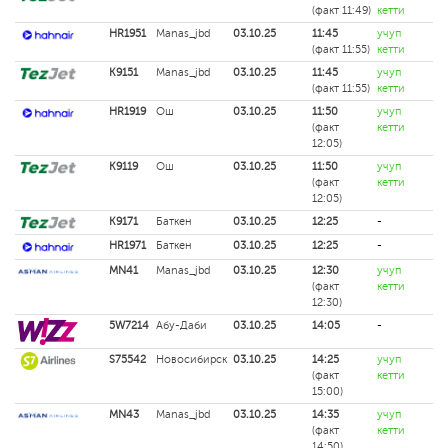
(факт 11:49)
кетти
HR1951
Manas_jbd
03.10.25
11:45
учуп
(факт 11:55)
кетти
K9151
Manas_jbd
03.10.25
11:45
учуп
(факт 11:55)
кетти
HR1919
Ош
03.10.25
11:50
учуп
(факт
кетти
12:05)
K9119
Ош
03.10.25
11:50
учуп
(факт
кетти
12:05)
K9171
Баткен
03.10.25
12:25
-
HR1971
Баткен
03.10.25
12:25
-
MN41
Manas_jbd
03.10.25
12:30
учуп
(факт
кетти
12:30)
5W7214
Абу-Даби
03.10.25
14:05
-
S75542
Новосибирск
03.10.25
14:25
учуп
(факт
кетти
15:00)
MN43
Manas_jbd
03.10.25
14:35
учуп
(факт
кетти
14:50)