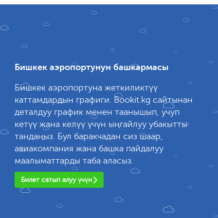
Бишкек аэропортунун башкармасы
Бишкек аэропортуна жеткиликтүү
каттамдардын графиги. Bookit.kg сайтынан
деталдуу график менен таанышып, учуп
кетүү жана келүү үчүн ыңгайлуу убакытты
тандаңыз. Бул баракчадан сиз шаар,
авиакомпания жана башка пайдалуу
маалыматтарды таба аласыз.
Билет сатып алуу үчүн