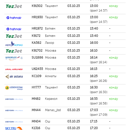
K91502
Ташкент
03.10.25
15:00
конду
(факт 14:57)
HR1930
Ташкент
03.10.25
15:00
конду
(факт 14:57)
HR1972
Баткен
03.10.25
15:40
-
K9172
Баткен
03.10.25
15:40
-
KA582
Лахор
03.10.25
16:00
-
K91702
Москва
03.10.25
16:10
-
SU1886
Москва
03.10.25
16:14
конду
(факт 16:14)
U62455
Москва
03.10.25
16:15
-
KC109
Алматы
03.10.25
16:25
конду
(факт 16:26)
HY777
Ташкент
03.10.25
16:30
конду
(факт 16:30)
MN82
Каракол
03.10.25
16:55
конду
(факт 16:58)
MN44
Manas_jbd
03.10.25
17:03
конду
(факт 17:09)
MN04
Ош
03.10.25
17:15
-
K1316
Ош
03.10.25
17:20
-