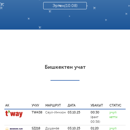
Эртең(10.08)
Бишкектен учат
АК
УЧУУ
МАРШРУТ
ДАТА
УБАКЫТ
СТАТУС
TW438
Сеул-Инчхон
03.10.25
00:30
учуп
(факт
кетти
00:58)
SZ218
Душанбе
03.10.25
01:20
учуп