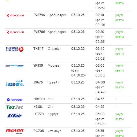
(факт
кетти
01:25)
FV6796
Красноярск
03.10.25
02:10
учуп
(факт
кетти
02:10)
FV6786
Красноярск
03.10.25
02:20
учуп
(факт
кетти
02:28)
TK347
Стамбул
03.10.25
02:45
учуп
(факт
кетти
03:02)
YK959
Москва
03.10.25
03:05
учуп
(факт
(факт
кетти
04.10.25)
03:05)
J9676
Кувейт
03.10.25
04:00
учуп
(факт
кетти
04:47)
HR1901
Ош
03.10.25
04:55
-
K9101
Ош
03.10.25
04:55
-
UT770
Сургут
03.10.25
05:00
учуп
(факт
кетти
05:08)
PC705
Стамбул
03.10.25
05:35
учуп
(факт
кетти