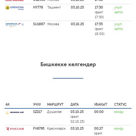
HY778
Ташкент
03.10.25
17:50
учуп
(факт
кетти
17:50)
SU1887
Москва
03.10.25
17:55
учуп
(факт
кетти
18:00)
Бишкекке келгендер
АК
УЧУУ
МАРШРУТ
ДАТА
УБАКЫТ
СТАТУС
SZ217
Душанбе
03.10.25
00:00
конду
(факт
02.10.25)
FV6795
Красноярск
03.10.25
00:27
конду
(факт