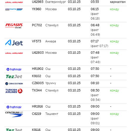
U62985
Екатеринбург
03.10.25
05:55
кармалган
YK960
Москва
03.10.25
06:15
конду
(факт
06:18)
PC702
Стамбул
03.10.25
06:48
конду
(факт
06:49)
VF573
Анкара
03.10.25
07:17
конду
(факт 07:17)
U62803
Москва
03.10.25
07:48
конду
(факт
07:48)
HR1902
Ош
03.10.25
07:50
-
K9102
Ош
03.10.25
07:50
-
CZ6005
Үрүмчү
03.10.25
08:10
-
TK344
Стамбул
03.10.25
08:50
конду
(факт
08:54)
HR1916
Ош
03.10.25
09:00
-
C6219
Ташкент
03.10.25
09:00
конду
(факт
09:01)
K9116
Ош
03.10.25
09:00
-