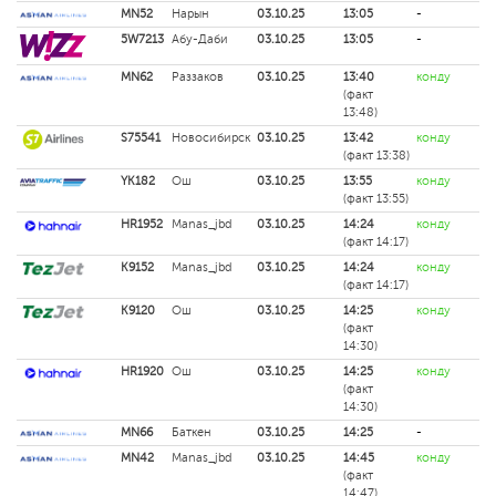
MN52
Нарын
03.10.25
13:05
-
5W7213
Абу-Даби
03.10.25
13:05
-
MN62
Раззаков
03.10.25
13:40
конду
(факт
13:48)
S75541
Новосибирск
03.10.25
13:42
конду
(факт 13:38)
YK182
Ош
03.10.25
13:55
конду
(факт 13:55)
HR1952
Manas_jbd
03.10.25
14:24
конду
(факт 14:17)
K9152
Manas_jbd
03.10.25
14:24
конду
(факт 14:17)
K9120
Ош
03.10.25
14:25
конду
(факт
14:30)
HR1920
Ош
03.10.25
14:25
конду
(факт
14:30)
MN66
Баткен
03.10.25
14:25
-
MN42
Manas_jbd
03.10.25
14:45
конду
(факт
14:47)