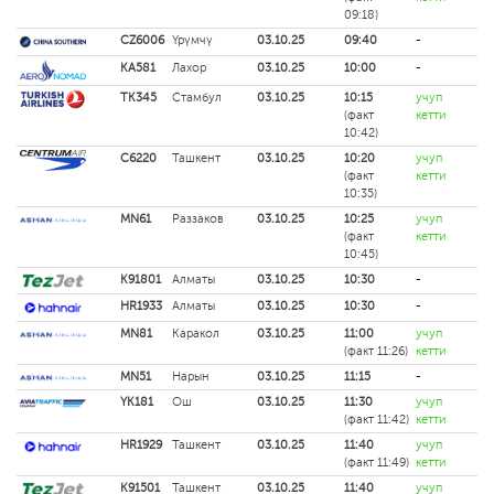
09:18)
CZ6006
Үрүмчү
03.10.25
09:40
-
KA581
Лахор
03.10.25
10:00
-
TK345
Стамбул
03.10.25
10:15
учуп
(факт
кетти
10:42)
C6220
Ташкент
03.10.25
10:20
учуп
(факт
кетти
10:35)
MN61
Раззаков
03.10.25
10:25
учуп
(факт
кетти
10:45)
K91801
Алматы
03.10.25
10:30
-
HR1933
Алматы
03.10.25
10:30
-
MN81
Каракол
03.10.25
11:00
учуп
(факт 11:26)
кетти
MN51
Нарын
03.10.25
11:15
-
YK181
Ош
03.10.25
11:30
учуп
(факт 11:42)
кетти
HR1929
Ташкент
03.10.25
11:40
учуп
(факт 11:49)
кетти
K91501
Ташкент
03.10.25
11:40
учуп