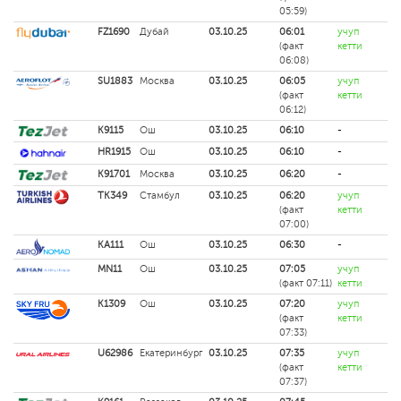
05:59)
FZ1690
Дубай
03.10.25
06:01
учуп
(факт
кетти
06:08)
SU1883
Москва
03.10.25
06:05
учуп
(факт
кетти
06:12)
K9115
Ош
03.10.25
06:10
-
HR1915
Ош
03.10.25
06:10
-
K91701
Москва
03.10.25
06:20
-
TK349
Стамбул
03.10.25
06:20
учуп
(факт
кетти
07:00)
KA111
Ош
03.10.25
06:30
-
MN11
Ош
03.10.25
07:05
учуп
(факт 07:11)
кетти
K1309
Ош
03.10.25
07:20
учуп
(факт
кетти
07:33)
U62986
Екатеринбург
03.10.25
07:35
учуп
(факт
кетти
07:37)