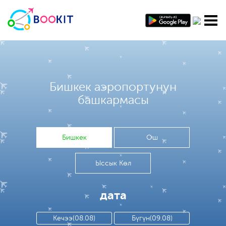
Бишкек аэропортунун
башкармасы
Бишкек
Ош
Ыссык Көл
дата
Кечээ(08.08)
Бүгүн(09.08)