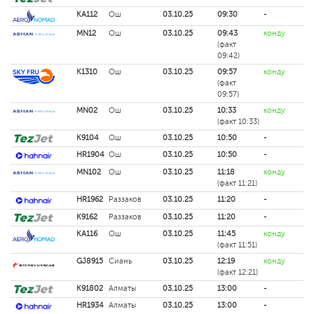
KA112
Ош
03.10.25
09:30
-
MN12
Ош
03.10.25
09:43
конду
(факт
09:42)
K1310
Ош
03.10.25
09:57
конду
(факт
09:57)
MN02
Ош
03.10.25
10:33
конду
(факт 10:33)
K9104
Ош
03.10.25
10:50
-
HR1904
Ош
03.10.25
10:50
-
MN102
Ош
03.10.25
11:18
конду
(факт 11:21)
HR1962
Раззаков
03.10.25
11:20
-
K9162
Раззаков
03.10.25
11:20
-
KA116
Ош
03.10.25
11:45
конду
(факт 11:51)
GJ8915
Сиань
03.10.25
12:19
конду
(факт 12:21)
K91802
Алматы
03.10.25
13:00
-
HR1934
Алматы
03.10.25
13:00
-