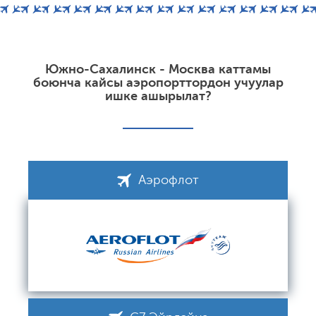
Южно-Сахалинск - Москва каттамы
боюнча кайсы аэропорттордон учуулар
ишке ашырылат?
Аэрофлот