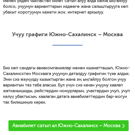
менен үйдөн чыкпастан билет сатып алуу алда канча ыңгайлуу
болсо, учуунун варианттарын издөөгө жана салыштырууга көп
убакыт коротуунун кажети жок. интернет аркылуу.
Учуу графиги Южно-Сахалинск – Москва
Биз көп сандагы авиакомпаниялар менен кызматташып, Южно-
Сахалинсктен Москвага учуунун деталдуу графигин түзө алдык.
Эми сиз өзүңүздү кызыктырган жана эң ыңгайлуу болгон учуу
вариантын тез таба аласыз. Бул үчүн сиз качан учууну каалап
жатканыңызды, рейстердин номурларын, учактардын учуп, учуп
келүү убактысын, каалаган датага авиабилеттердин бар-жогун
так билишиңиз керек.
'
Авиабилет сатып ал Южно-Сахалинск – Москва