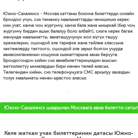
Южно-Сахалинск - Москва каттамы боюнча билеттерди онлайн
брондоо үчүн, сиз төмөнкү маалыматтарды чечишиңиз керек:
ким учат, канча чоң жүргүнчү, канча бала жана ымыркай (бир чоң
жүргүнчү бирден ашык балалуу боло албайт), сизге керек багаж
жөнүндө маалыматты, авиаташуучунун жол жүгүн ташуу
эрежелерин, ошондой эле тарифке жана тейлөө классына
чектөөлөрдү тактоого, ошондой эле зарыл болгон учурда
авиакомпаниянын кошумча кызматтарына заказ берүүгө.
Брондогондон кийин сиз авиабилеттериңиздин акысын
жеткиликтүү ыкмалардын бири менен төлөй аласыз.
Төлөгөндөн кийин, сиз телефонуңузга СМС аркылуу заказдын
толук маалыматы менен ырастоо аласыз.
'
Южно-Сахалинск шаарынан Москвага авиа билетти саты
Келе жаткан учак билеттеринин датасы Южно-