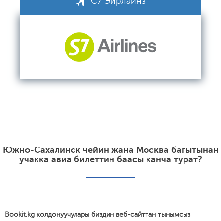
С7 Эйрлайнз
Южно-Сахалинск чейин жана Москва багытынан
учакка авиа билеттин баасы канча турат?
Bookit.kg колдонуучулары биздин веб-сайттан тынымсыз