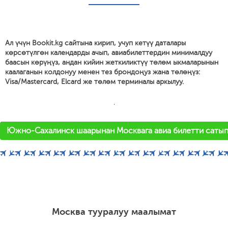
Ал үчүн Bookit.kg сайтына кирип, учуп кетүү даталары
көрсөтүлгөн календарды ачып, авиабилеттердин минималдуу
баасын көрүңүз, андан кийин жеткиликтүү төлөм ыкмаларынын
каалаганын колдонуу менен тез брондоңуз жана төлөңүз:
Visa/Mastercard, Elcard же төлөм терминалы аркылуу.
'
Южно-Сахалинск шаарынан Москвага авиа билетти саты
Москва тууралуу маалымат