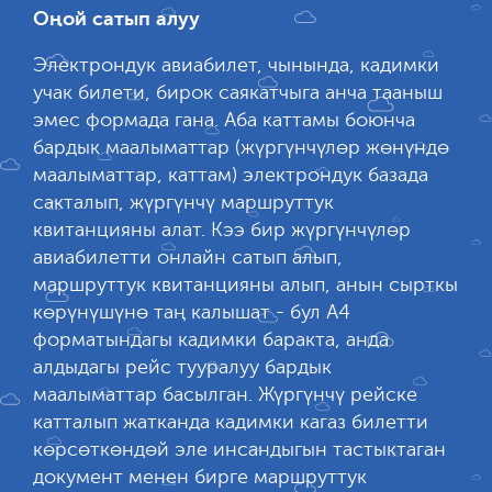
Оңой сатып алуу
Электрондук авиабилет, чынында, кадимки
учак билети, бирок саякатчыга анча тааныш
эмес формада гана. Аба каттамы боюнча
бардык маалыматтар (жүргүнчүлөр жөнүндө
маалыматтар, каттам) электрондук базада
сакталып, жүргүнчү маршруттук
квитанцияны алат. Кээ бир жүргүнчүлөр
авиабилетти онлайн сатып алып,
маршруттук квитанцияны алып, анын сырткы
көрүнүшүнө таң калышат - бул А4
форматындагы кадимки баракта, анда
алдыдагы рейс тууралуу бардык
маалыматтар басылган. Жүргүнчү рейске
катталып жатканда кадимки кагаз билетти
көрсөткөндөй эле инсандыгын тастыктаган
документ менен бирге маршруттук