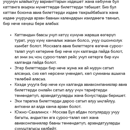
учуунун ылайыктуу варианттарын издешет жана көбүнчө бул
каттамга акыркы мүнөттөрдө билеттерди табышат. Биз бул
каттам боюнча авиа билеттерди издөө тажрыйбабызга жана
издөө учурунда арзан баанын календарын изилдөөгө таянып,
бир нече кеңеш бере алабыз:
Каттамдын баасы учуп кетүү күнүнө жараша өзгөрүп
турат, учуу күнү канчалык жакын болсо, учуу ошончолук
кымбат болот. Москвага авиа билеттерге өзгөчө суроо-
талап учуп кетерине бир нече күн калганда пайда болот,
ал эми эң чоң суроо-талап рейс учуп кетерге бир күн
калганда пайда болот.
Эгер билеттерди бир нече жума же ай мурун сатып
алсаңыз, сиз көп нерсени үнөмдөп, көп сумманы ашыкча
төлөбөй аласыз.
Кээде учууга бир нече күн калганда авиакомпаниялар авиа
билеттерди онлайн сатып алуу үчүн тарифтерди
төмөндөтүп, арзандатууларды жана бонустарды беришет.
Эки тарапка билеттерди дароо сатып алуу ыңгайлуу,
анткени ал алда канча арзан болот.
Южно-Сахалинск - Москва Бул абдан популярдуу учуу
багыты, андыктан ага суроо-талап көп жана
авиакомпаниялар бааны төмөндөтүп, арзандатууларды
сунуштагысы келбейт.