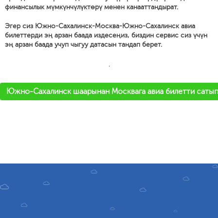
финансылык мүмкүнчүлүктөрү менен канааттандырат.
Эгер сиз Южно-Сахалинск-Москва-Южно-Сахалинск авиа
билеттерди эң арзан баада издесеңиз, биздин сервис сиз үчүн
эң арзан баада учуп чыгуу датасын тандап берет.
'
Южно-Сахалинск шаарынан Москвага авиа билетти саты