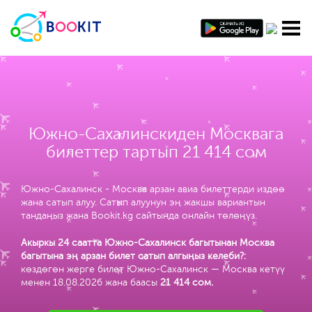
Южно-Сахалинскиден Москвага
билеттер тартып 21 414 сом
Южно-Сахалинск - Москва арзан авиа билеттерди издөө
жана сатып алуу. Сатып алуунун эң жакшы вариантын
тандаңыз жана Bookit.kg сайтында онлайн төлөңүз.
Акыркы 24 саатта Южно-Сахалинск багытынан Москва
багытына эң арзан билет сатып алгыңыз келеби?:
көздөгөн жерге билет Южно-Сахалинск — Москва кетүү
менен 18.08.2026 жана баасы
21 414 сом
.