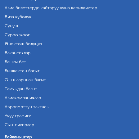
Авиа билеттерди кайтаруу жана кепилдиктер
Виза күбөлүк
Сунуш
Суроо жооп
Өнөктөш болуңуз
Вакансиялар
Башкы бет
Бишкектен багыт
Ош шаарынан багыт
Тамчыдан багыт
Авиакомпаниялар
Аэропорттун тактасы
Учуу графиги
Сын-пикирлер
Байланыштар