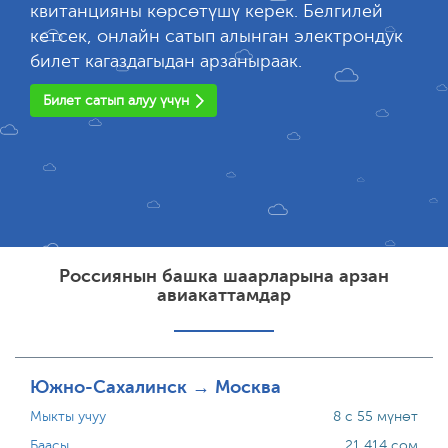
квитанцияны көрсөтүшү керек. Белгилей
кетсек, онлайн сатып алынган электрондук
билет кагаздагыдан арзаныраак.
Билет сатып алуу үчүн
Россиянын башка шаарларына арзан
авиакаттамдар
Южно-Сахалинск → Москва
Мыкты учуу
8 с 55 мүнөт
Баасы
21 414 сом