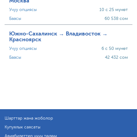
Москва
Учуу опциясы
10 с 25 мүнөт
Баасы
60 538 сом
Южно-Сахалинск → Владивосток →
Красноярск
Учуу опциясы
6 с 50 мүнөт
Баасы
42 432 сом
Шарттар жана жоболор
Купуялык саясаты
Авиабилеттер үчүн төлөм