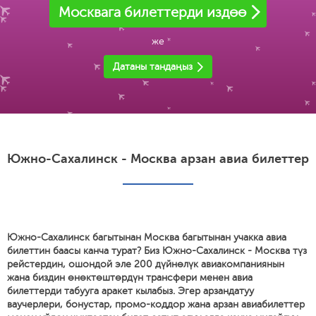
Москвага билеттерди издөө
же
Датаны тандаңыз
Южно-Сахалинск - Москва арзан авиа билеттер
Южно-Сахалинск багытынан Москва багытынан учакка авиа
билеттин баасы канча турат? Биз Южно-Сахалинск - Москва түз
рейстердин, ошондой эле 200 дүйнөлүк авиакомпаниянын
жана биздин өнөктөштөрдүн трансфери менен авиа
билеттерди табууга аракет кылабыз. Эгер арзандатуу
ваучерлери, бонустар, промо-коддор жана арзан авиабилеттер