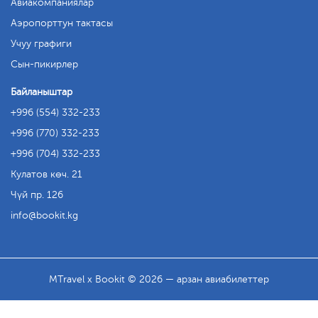
Авиакомпаниялар
Аэропорттун тактасы
Учуу графиги
Сын-пикирлер
Байланыштар
+996 (554) 332-233
+996 (770) 332-233
+996 (704) 332-233
Кулатов көч. 21
Чүй пр. 126
info
bookit.kg
MTravel x Bookit © 2026 — арзан авиабилеттер