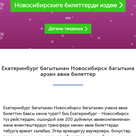
Новосибирскиге билеттерди издөө
же
Датаны тандаңыз
Екатеринбург багытынан Новосибирск багытына
арзан авиа билеттер
Екатеринбург багытынан Новосибирск багытынан учакка авиа
билеттин баасы канча турат? Биз Екатеринбург - Новосибирск
түз рейстердин, ошондой эле 200 дүйнөлүк авиакомпаниянын
жана өнөктөштөрдүн трансфери менен авиа билеттерди
табууга аракет кылабыз. Эгер арзандатуу ваучерлери, бонустар,