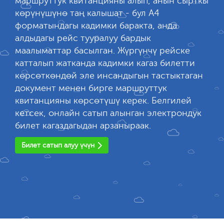
маршруттук квитанцияны алып, анын сырткы
көрүнүшүнө таң калышат - бул А4
форматындагы кадимки баракта, анда
алдыдагы рейс тууралуу бардык
маалыматтар басылган. Жүргүнчү рейске
катталып жатканда кадимки кагаз билетти
көрсөткөндөй эле инсандыгын тастыктаган
документ менен бирге маршруттук
квитанцияны көрсөтүшү керек. Белгилей
кетсек, онлайн сатып алынган электрондук
билет кагаздагыдан арзаныраак.
Билет сатып алуу үчүн