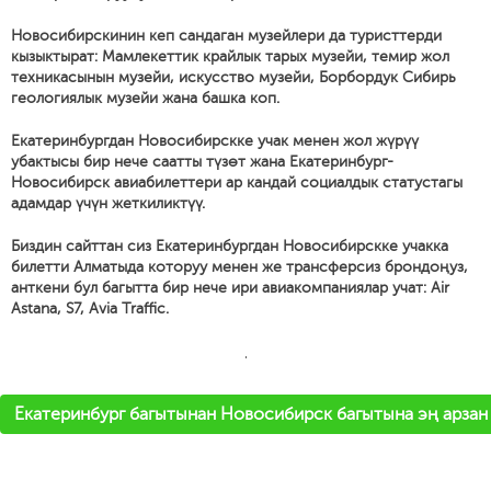
Новосибирскинин кеп сандаган музейлери да туристтерди
кызыктырат: Мамлекеттик крайлык тарых музейи, темир жол
техникасынын музейи, искусство музейи, Борбордук Сибирь
геологиялык музейи жана башка коп.
Екатеринбургдан Новосибирскке учак менен жол жүрүү
убактысы бир нече саатты түзөт жана Екатеринбург-
Новосибирск авиабилеттери ар кандай социалдык статустагы
адамдар үчүн жеткиликтүү.
Биздин сайттан сиз Екатеринбургдан Новосибирскке учакка
билетти Алматыда которуу менен же трансферсиз брондоңуз,
анткени бул багытта бир нече ири авиакомпаниялар учат: Air
Astana, S7, Avia Traffic.
'
Екатеринбург багытынан Новосибирск багытына эң арзан 