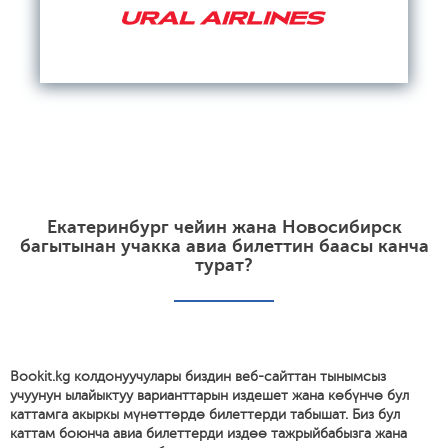
Екатеринбург чейин жана Новосибирск
багытынан учакка авиа билеттин баасы канча
турат?
Bookit.kg колдонуучулары биздин веб-сайттан тынымсыз
учуунун ылайыктуу варианттарын издешет жана көбүнчө бул
каттамга акыркы мүнөттөрдө билеттерди табышат. Биз бул
каттам боюнча авиа билеттерди издөө тажрыйбабызга жана