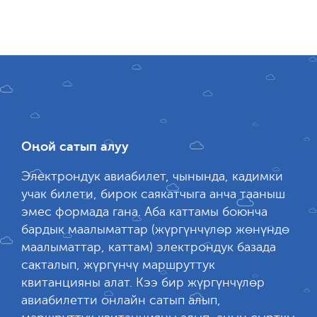
Оңой сатып алуу
Электрондук авиабилет, чынында, кадимки
учак билети, бирок саякатчыга анча тааныш
эмес формада гана. Аба каттамы боюнча
бардык маалыматтар (жүргүнчүлөр жөнүндө
маалыматтар, каттам) электрондук базада
сакталып, жүргүнчү маршруттук
квитанцияны алат. Кээ бир жүргүнчүлөр
авиабилетти онлайн сатып алып,