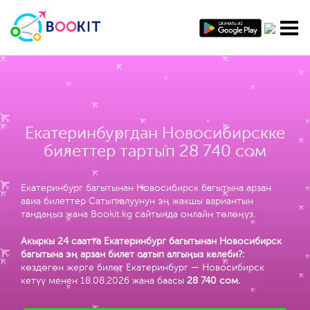
Екатеринбургдан Новосибирскке
билеттер тартып 28 740 сом
Екатеринбург багытынан Новосибирск багытына арзан
авиа билеттер Сатып алуунун эң жакшы вариантын
тандаңыз жана Bookit.kg сайтында онлайн төлөңүз.
Акыркы 24 саатта Екатеринбург багытынан Новосибирск
багытына эң арзан билет сатып алгыңыз келеби?:
көздөгөн жерге билет Екатеринбург — Новосибирск
кетүү менен 18.08.2026 жана баасы
28 740 сом
.