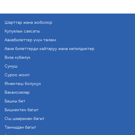
Шарттар жана жоболор
Купуялык саясаты
Авиабилеттер үчүн төлөм
Авиа билеттерди кайтаруу жана кепилдиктер
Виза күбөлүк
Сунуш
Суроо жооп
Өнөктөш болуңуз
Вакансиялар
Башкы бет
Бишкектен багыт
Ош шаарынан багыт
Тамчыдан багыт