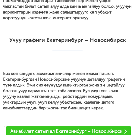
промо-коддор жана арзан авиабилеттер менен үйдөн
чыкпастан билет сатып алуу алда канча ыңгайлуу болсо, учуунун
варианттарын издөөгө жана салыштырууга көп убакыт
коротуунун кажети жок. интернет аркылуу.
Учуу графиги Екатеринбург – Новосибирск
Биз көп сандагы авиакомпаниялар менен кызматташып,
Екатеринбургдан Новосибирскке учуунун деталдуу графигин
түзө алдык. Эми сиз өзүңүздү кызыктырган жана эң ыңгайлуу
болгон учуу вариантын тез таба аласыз. Бул үчүн сиз качан
учууну каалап жатканыңызды, рейстердин номурларын,
учактардын учуп, учуп келүү убактысын, каалаган датага
авиабилеттердин бар-жогун так билишиңиз керек.
'
Авиабилет сатып ал Екатеринбург – Новосибирск