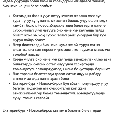
издөө учурунда арзан баанын календарын изилдөөгө таянып,
бир нече кеңеш бере алабыз:
Каттамдын баасы учуп кетүү күнүнө жараша өзгөрүп
турат, учуу күнү канчалык жакын болсо, учуу ошончолук
кымбат болот. Новосибирскке авиа билеттерге өзгөчө
суроо-талап учуп чыгууга бир нече күн калганда пайда
болот жана эң чоң суроо-талап рейс учаардан бир күн
мурун пайда болот.
Эгер билеттерди бир нече жума же ай мурун сатып
алсаңыз, сиз көп нерсени үнөмдөп, көп сумманы ашыкча
төлөбөй аласыз.
Кээде учууга бир нече күн калганда авиакомпаниялар авиа
билеттерди онлайн сатып алуу үчүн тарифтерди
төмөндөтүп, арзандатууларды жана бонустарды беришет.
Эки тарапка билеттерди дароо сатып алуу ыңгайлуу,
анткени ал алда канча арзан болот.
Екатеринбург - Новосибирск Бул абдан популярдуу учуу
багыты, андыктан ага суроо-талап көп жана
авиакомпаниялар бааны төмөндөтүп, арзандатууларды
сунуштагысы келбейт.
Екатеринбург - Новосибирск каттамы боюнча билеттерди