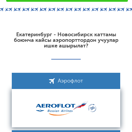
Екатеринбург - Новосибирск каттамы
боюнча кайсы аэропорттордон учуулар
ишке ашырылат?
Аэрофлот