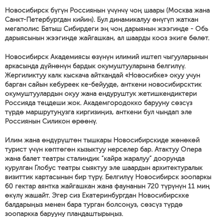
Новосибирск бүгүн Россиянын үчүнчү чоң шаары (Москва жана
Санкт-Петербургдан кийин). Бул динамикалуу өнүгүп жаткан
мегаполис Батыш Сибирдеги эң чоң дарыянын жээгинде - Обь
дарыясынын жээгинде жайгашкан, ал шаарды кооз экиге бөлөт.
Новосибирск Академиясы өзүнүн илимий иштеп чыгууларынын
аркасында дүйнөнүн бардык окумуштууларына белгилүү.
Жергиликтуу калк кыскача айткандай «Новосибке» окуу учун
барган сайын кебуреек ке-бейууде, анткени новосибирсктик
окумуштуулардын окуу жана ендуруштук жетишкендиктери
Россияда тецдеши жок. Академгородокко барууну сөзсүз
түрдө маршрутуңузга киргизиңиз, анткени бул чындап эле
Россиянын Силикон өрөөнү.
Илим жана өндүрүштөн тышкары Новосибирскиде жөнөкөй
турист үчүн көптөгөн кызыктуу нерселер бар. Атактуу Опера
жана балет театры сталиндик “кайра жаралуу” доорунда
курулган Глобус театры сыяктуу эле шаардын архитектуралык
визиттик картасынын бир түрү. Белгилүү Новосибирск зоопаркы
60 гектар аянтка жайгашкан жана фаунанын 720 түрүнүн 11 миң
өкүлү жашайт. Эгер сиз Екатеринбургдан Новосибирскке
балдарыңыз менен бара турган болсоңуз, сөзсүз түрдө
зоопаркка барууну пландаштырыңыз.