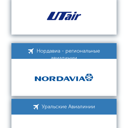
Нордавиа - региональные
авиалинии
Уральские Авиалинии