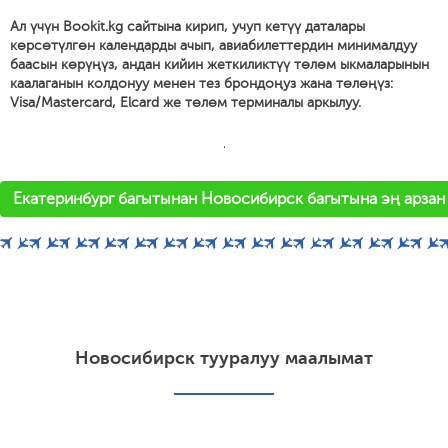
Ал үчүн Bookit.kg сайтына кирип, учуп кетүү даталары
көрсөтүлгөн календарды ачып, авиабилеттердин минималдуу
баасын көрүңүз, андан кийин жеткиликтүү төлөм ыкмаларынын
каалаганын колдонуу менен тез брондоңуз жана төлөңүз:
Visa/Mastercard, Elcard же төлөм терминалы аркылуу.
'
Екатеринбург багытынан Новосибирск багытына эң арзан 
Новосибирск тууралуу маалымат