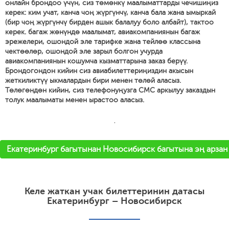
онлайн брондоо үчүн, сиз төмөнкү маалыматтарды чечишиңиз
керек: ким учат, канча чоң жүргүнчү, канча бала жана ымыркай
(бир чоң жүргүнчү бирден ашык балалуу боло албайт), тактоо
керек. багаж жөнүндө маалымат, авиакомпаниянын багаж
эрежелери, ошондой эле тарифке жана тейлөө классына
чектөөлөр, ошондой эле зарыл болгон учурда
авиакомпаниянын кошумча кызматтарына заказ берүү.
Брондогондон кийин сиз авиабилеттериңиздин акысын
жеткиликтүү ыкмалардын бири менен төлөй аласыз.
Төлөгөндөн кийин, сиз телефонуңузга СМС аркылуу заказдын
толук маалыматы менен ырастоо аласыз.
'
Екатеринбург багытынан Новосибирск багытына эң арзан 
Келе жаткан учак билеттеринин датасы
Екатеринбург – Новосибирск