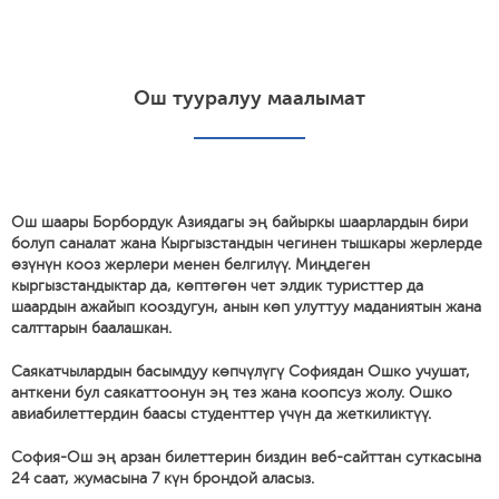
Ош тууралуу маалымат
Ош шаары Борбордук Азиядагы эң байыркы шаарлардын бири
болуп саналат жана Кыргызстандын чегинен тышкары жерлерде
өзүнүн кооз жерлери менен белгилүү. Миңдеген
кыргызстандыктар да, көптөгөн чет элдик туристтер да
шаардын ажайып кооздугун, анын көп улуттуу маданиятын жана
салттарын баалашкан.
Саякатчылардын басымдуу көпчүлүгү Софиядан Ошко учушат,
анткени бул саякаттоонун эң тез жана коопсуз жолу. Ошко
авиабилеттердин баасы студенттер үчүн да жеткиликтүү.
София-Ош эң арзан билеттерин биздин веб-сайттан суткасына
24 саат, жумасына 7 күн брондой аласыз.