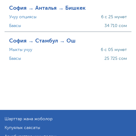
София → Анталья → Бишкек
Учуу опциясы
6 с 25 мүнөт
Баасы
34 710 сом
София → Стамбул → Ош
Мыкты учуу
6 с 05 мүнөт
Баасы
25 725 сом
Шарттар жана жоболор
Купуялык саясаты