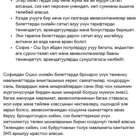
Эгер билеттерди бир нече жума же ай мурун сатып
алсаңыз, сиз көп нерсени үнөмдөп, көп сумманы ашыкча
төлөбөй аласыз.
Кээде учууга бир нече күн калганда авиакомпаниялар авиа
билеттерди онлайн сатып алуу үчүн тарифтерди
төмөндөтүп, арзандатууларды жана бонустарды беришет.
Эки тарапка билеттерди дароо сатып алуу ыңгайлуу,
анткени ал алда канча арзан болот.
София - Ош Бул абдан популярдуу учуу багыты, андыктан
ага суроо-талап көп жана авиакомпаниялар бааны
төмөндөтүп, арзандатууларды сунуштагысы келбейт.
Софиядан Ошко онлайн билеттерди брондоо үчүн төмөнкү
маалыматтарды аныкташыңыз керек: саякатчылар, чоңдордун
саны, балдардын жана ымыркайлардын саны (бир чоң кишинин
жүргүнчүсүндө бирден ашык ымыркай болушу мүмкүн эмес),
багаж жөнүндө маалымат, авиакомпаниянын багаж ставкасы,
жол кире жана тейлөө классынын чектөөлөрү, ошондой эле
зарыл болсо, авиакомпаниядан кошумча кызматтарга заказ
берүү. Брондогондон кийин, сиз билеттериңиз үчүн
жеткиликтүү төлөм ыкмаларынын бирин колдонуп төлөй аласыз.
Төлөмдөн кийин, сиз буйрутманын толук маалыматы камтылган
SMS аркылуу ырастоо аласыз.