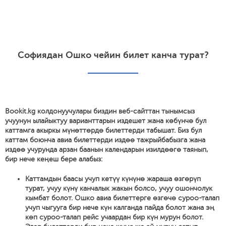
Софиядан Ошко чейин билет канча турат?
Bookit.kg колдонуучулары биздин веб-сайттан тынымсыз
учуунун ылайыктуу варианттарын издешет жана көбүнчө бул
каттамга акыркы мүнөттөрдө билеттерди табышат. Биз бул
каттам боюнча авиа билеттерди издөө тажрыйбабызга жана
издөө учурунда арзан баанын календарын изилдөөгө таянып,
бир нече кеңеш бере алабыз:
Каттамдын баасы учуп кетүү күнүнө жараша өзгөрүп
турат, учуу күнү канчалык жакын болсо, учуу ошончолук
кымбат болот. Ошко авиа билеттерге өзгөчө суроо-талап
учуп чыгууга бир нече күн калганда пайда болот жана эң
көп суроо-талап рейс учаардан бир күн мурун болот.