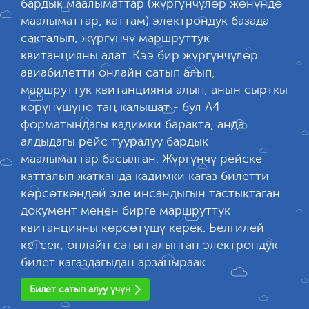
бардык маалыматтар (жүргүнчүлөр жөнүндө
маалыматтар, каттам) электрондук базада
сакталып, жүргүнчү маршруттук
квитанцияны алат. Кээ бир жүргүнчүлөр
авиабилетти онлайн сатып алып,
маршруттук квитанцияны алып, анын сырткы
көрүнүшүнө таң калышат - бул А4
форматындагы кадимки баракта, анда
алдыдагы рейс тууралуу бардык
маалыматтар басылган. Жүргүнчү рейске
катталып жатканда кадимки кагаз билетти
көрсөткөндөй эле инсандыгын тастыктаган
документ менен бирге маршруттук
квитанцияны көрсөтүшү керек. Белгилей
кетсек, онлайн сатып алынган электрондук
билет кагаздагыдан арзаныраак.
Билет сатып алуу үчүн