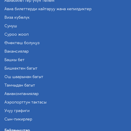
Авиабилеттер үчүн төлөм
Авиа билеттерди кайтаруу жана кепилдиктер
Виза күбөлүк
Сунуш
Суроо жооп
Өнөктөш болуңуз
Вакансиялар
Башкы бет
Бишкектен багыт
Ош шаарынан багыт
Тамчыдан багыт
Авиакомпаниялар
Аэропорттун тактасы
Учуу графиги
Сын-пикирлер
Байланыштар