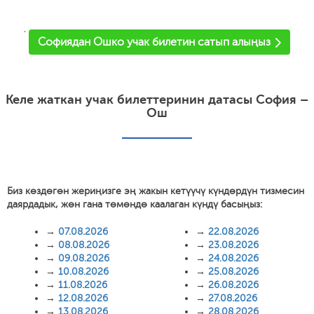
'
Софиядан Ошко учак билетин сатып алыңыз
Келе жаткан учак билеттеринин датасы София –
Ош
Биз көздөгөн жериңизге эң жакын кетүүчү күндөрдүн тизмесин
даярдадык, жөн гана төмөндө каалаган күндү басыңыз:
→
07.08.2026
→
22.08.2026
→
08.08.2026
→
23.08.2026
→
09.08.2026
→
24.08.2026
→
10.08.2026
→
25.08.2026
→
11.08.2026
→
26.08.2026
→
12.08.2026
→
27.08.2026
→
13.08.2026
→
28.08.2026