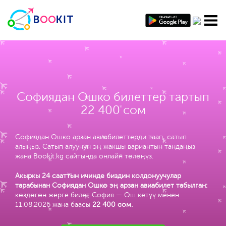
Софиядан Ошко билеттер тартып
22 400 сом
Софиядан Ошко арзан авиабилеттерди таап, сатып
алыңыз. Сатып алуунун эң жакшы вариантын тандаңыз
жана Bookit.kg сайтында онлайн төлөңүз.
Акыркы 24 сааттын ичинде биздин колдонуучулар
тарабынан Софиядан Ошко эң арзан авиабилет табылган:
көздөгөн жерге билет София — Ош кетүү менен
11.08.2026 жана баасы
22 400 сом
.