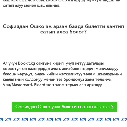
башталат: 22 400 сом. Бирок алар өзгөрүшү мүмкүн, андыктан
сатып алуу менен шашылыңыз.
Софиядан Ошко эң арзан баада билетти кантип
сатып алса болот?
Ал үчүн Bookit.kg сайтына кирип, учуп кетүү даталары
көрсөтүлгөн календарды ачып, авиабилеттердин минималдуу
баасын көрүңүз, андан кийин жеткиликтүү төлөм ыкмаларынын
каалаганын колдонуу менен тез брондоңуз жана төлөңүз:
Visa/Mastercard, Elcard же төлөм терминалы аркылуу.
'
Софиядан Ошко учак билетин сатып алыңыз