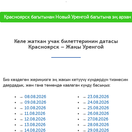
'
Красноярск багытынан Новый Уренгой багытына эң арзан 
Келе жаткан учак билеттеринин датасы
Красноярск – Жаңы Уренгой
Биз көздөгөн жериңизге эң жакын кетүүчү күндөрдүн тизмесин
даярдадык, жөн гана төмөндө каалаган күндү басыңыз:
→
08.08.2026
→
23.08.2026
→
09.08.2026
→
24.08.2026
→
10.08.2026
→
25.08.2026
→
11.08.2026
→
26.08.2026
→
12.08.2026
→
27.08.2026
→
13.08.2026
→
28.08.2026
→
14.08.2026
→
29.08.2026