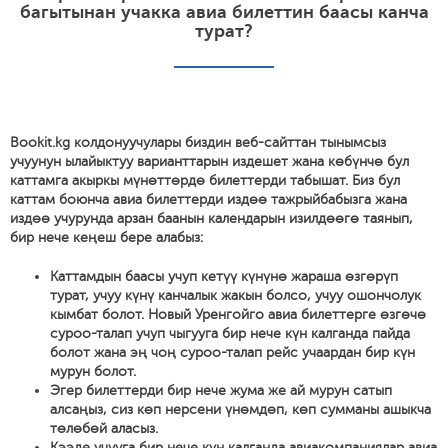
багытынан учакка авиа билеттин баасы канча
турат?
Bookit.kg колдонуучулары биздин веб-сайттан тынымсыз
учуунун ылайыктуу варианттарын издешет жана көбүнчө бул
каттамга акыркы мүнөттөрдө билеттерди табышат. Биз бул
каттам боюнча авиа билеттерди издөө тажрыйбабызга жана
издөө учурунда арзан баанын календарын изилдөөгө таянып,
бир нече кеңеш бере алабыз:
Каттамдын баасы учуп кетүү күнүнө жараша өзгөрүп
турат, учуу күнү канчалык жакын болсо, учуу ошончолук
кымбат болот. Новый Уренгойго авиа билеттерге өзгөчө
суроо-талап учуп чыгууга бир нече күн калганда пайда
болот жана эң чоң суроо-талап рейс учаардан бир күн
мурун болот.
Эгер билеттерди бир нече жума же ай мурун сатып
алсаңыз, сиз көп нерсени үнөмдөп, көп сумманы ашыкча
төлөбөй аласыз.
Кээде учууга бир нече күн калганда авиакомпаниялар авиа