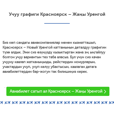
Учуу графиги Красноярск – Жаңы Уренгой
Биз көп сандагы авиакомпаниялар менен кызматташып,
Красноярск – Новый Уренгой каттамынын деталдуу графигин
түзө алдык. Эми сиз өзүңүздү кызыктырган жана эң ыңгайлуу
болгон учуу вариантын тез таба аласыз. Бул үчүн сиз качан
учууну каалап жатканыңызды, рейстердин номурларын,
учактардын учуп, учуп келүү убактысын, каалаган датага
авиабилеттердин бар-жогун так билишиңиз керек.
'
Авиабилет сатып ал Красноярск – Жаңы Уренгой