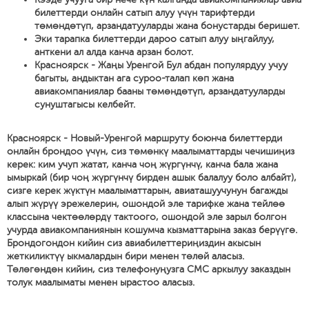
билеттерди онлайн сатып алуу үчүн тарифтерди
төмөндөтүп, арзандатууларды жана бонустарды беришет.
Эки тарапка билеттерди дароо сатып алуу ыңгайлуу,
анткени ал алда канча арзан болот.
Красноярск - Жаңы Уренгой Бул абдан популярдуу учуу
багыты, андыктан ага суроо-талап көп жана
авиакомпаниялар бааны төмөндөтүп, арзандатууларды
сунуштагысы келбейт.
Красноярск - Новый-Уренгой маршруту боюнча билеттерди
онлайн брондоо үчүн, сиз төмөнкү маалыматтарды чечишиңиз
керек: ким учуп жатат, канча чоң жүргүнчү, канча бала жана
ымыркай (бир чоң жүргүнчү бирден ашык балалуу боло албайт),
сизге керек жүктүн маалыматтарын, авиаташуучунун багажды
алып жүрүү эрежелерин, ошондой эле тарифке жана тейлөө
классына чектөөлөрдү тактоого, ошондой эле зарыл болгон
учурда авиакомпаниянын кошумча кызматтарына заказ берүүгө.
Брондогондон кийин сиз авиабилеттериңиздин акысын
жеткиликтүү ыкмалардын бири менен төлөй аласыз.
Төлөгөндөн кийин, сиз телефонуңузга СМС аркылуу заказдын
толук маалыматы менен ырастоо аласыз.