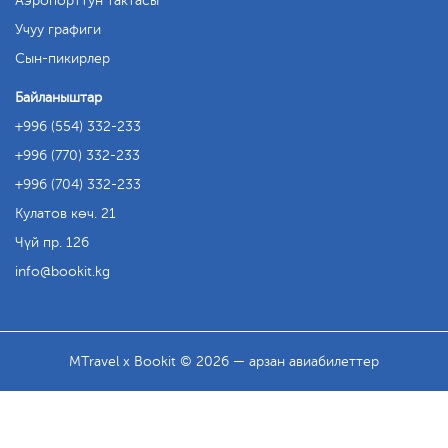
Аэропорттун тактасы
Учуу графиги
Сын-пикирлер
Байланыштар
+996 (554) 332-233
+996 (770) 332-233
+996 (704) 332-233
Кулатов көч. 21
Чүй пр. 126
info
bookit.kg
MTravel x Bookit © 2026 — арзан авиабилеттер