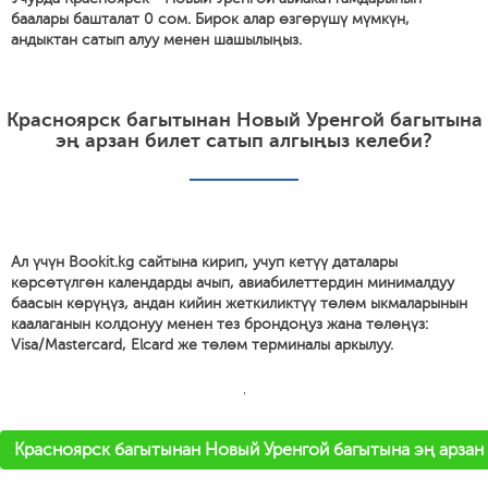
баалары башталат 0 сом. Бирок алар өзгөрүшү мүмкүн,
андыктан сатып алуу менен шашылыңыз.
Красноярск багытынан Новый Уренгой багытына
эң арзан билет сатып алгыңыз келеби?
Ал үчүн Bookit.kg сайтына кирип, учуп кетүү даталары
көрсөтүлгөн календарды ачып, авиабилеттердин минималдуу
баасын көрүңүз, андан кийин жеткиликтүү төлөм ыкмаларынын
каалаганын колдонуу менен тез брондоңуз жана төлөңүз:
Visa/Mastercard, Elcard же төлөм терминалы аркылуу.
'
Красноярск багытынан Новый Уренгой багытына эң арзан 