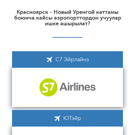
Красноярск - Новый Уренгой каттамы
боюнча кайсы аэропорттордон учуулар
ишке ашырылат?
С7 Эйрлайнз
ЮТэйр