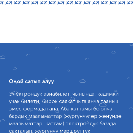
Оңой сатып алуу
Электрондук авиабилет, чынында, кадимки
учак билети, бирок саякатчыга анча тааныш
эмес формада гана. Аба каттамы боюнча
бардык маалыматтар (жүргүнчүлөр жөнүндө
маалыматтар, каттам) электрондук базада
сакталып, жүргүнчү маршруттук