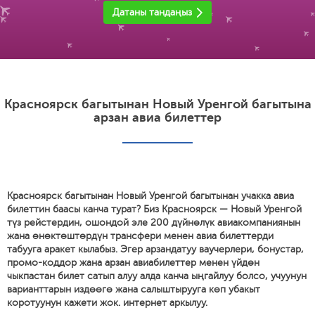
Датаны тандаңыз
Красноярск багытынан Новый Уренгой багытына
арзан авиа билеттер
Красноярск багытынан Новый Уренгой багытынан учакка авиа
билеттин баасы канча турат? Биз Красноярск — Новый Уренгой
түз рейстердин, ошондой эле 200 дүйнөлүк авиакомпаниянын
жана өнөктөштөрдүн трансфери менен авиа билеттерди
табууга аракет кылабыз. Эгер арзандатуу ваучерлери, бонустар,
промо-коддор жана арзан авиабилеттер менен үйдөн
чыкпастан билет сатып алуу алда канча ыңгайлуу болсо, учуунун
варианттарын издөөгө жана салыштырууга көп убакыт
коротуунун кажети жок. интернет аркылуу.