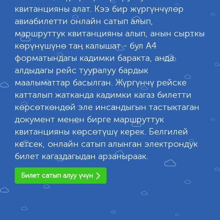
квитанцияны алат. Кээ бир жүргүнчүлөр
авиабилетти онлайн сатып алып,
маршруттук квитанцияны алып, анын сырткы
көрүнүшүнө таң калышат - бул А4
форматындагы кадимки баракта, анда
алдыдагы рейс тууралуу бардык
маалыматтар басылган. Жүргүнчү рейске
катталып жатканда кадимки кагаз билетти
көрсөткөндөй эле инсандыгын тастыктаган
документ менен бирге маршруттук
квитанцияны көрсөтүшү керек. Белгилей
кетсек, онлайн сатып алынган электрондук
билет кагаздагыдан арзаныраак.
Билет сатып алуу үчүн