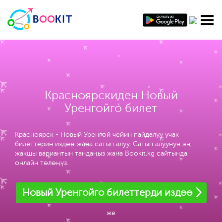
Красноярскиден Новый
Уренгойго билет
Красноярск - Новый Уренгой чейин пайдалуу учак
билеттерин издөө жана сатып алуу. Сатып алуунун эң
жакшы вариантын тандаңыз жана Bookit.kg сайтында
онлайн төлөңүз.
Новый Уренгойго билеттерди издөө
же