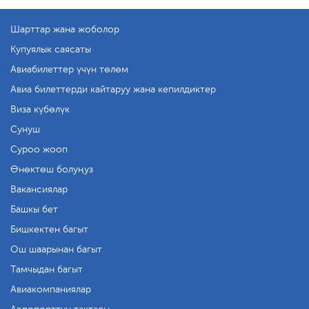
Шарттар жана жоболор
Купуялык саясаты
Авиабилеттер үчүн төлөм
Авиа билеттерди кайтаруу жана кепилдиктер
Виза күбөлүк
Сунуш
Суроо жооп
Өнөктөш болуңуз
Вакансиялар
Башкы бет
Бишкектен багыт
Ош шаарынан багыт
Тамчыдан багыт
Авиакомпаниялар