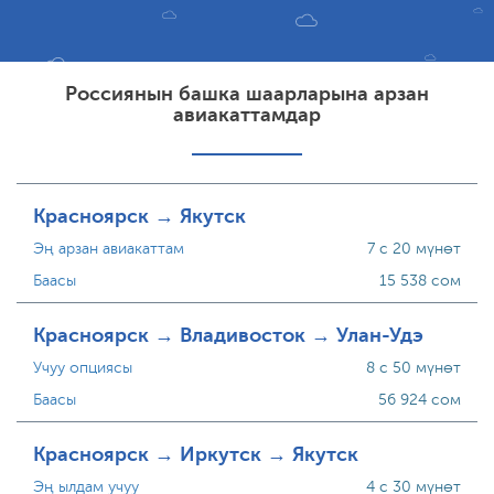
Россиянын башка шаарларына арзан
авиакаттамдар
Красноярск → Якутск
Эң арзан авиакаттам
7 с 20 мүнөт
Баасы
15 538 сом
Красноярск → Владивосток → Улан-Удэ
Учуу опциясы
8 с 50 мүнөт
Баасы
56 924 сом
Красноярск → Иркутск → Якутск
Эң ылдам учуу
4 с 30 мүнөт