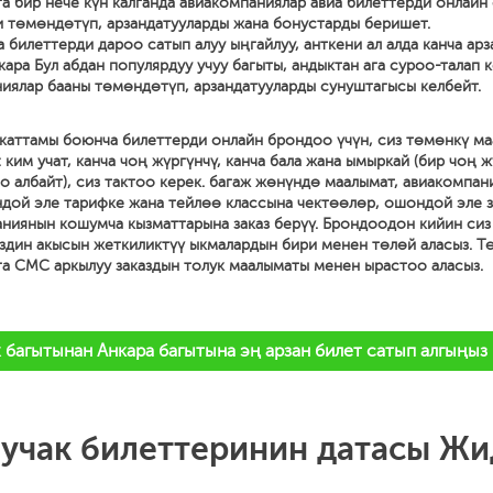
га бир нече күн калганда авиакомпаниялар авиа билеттерди онлайн 
 төмөндөтүп, арзандатууларды жана бонустарды беришет.
а билеттерди дароо сатып алуу ыңгайлуу, анткени ал алда канча арз
кара Бул абдан популярдуу учуу багыты, андыктан ага суроо-талап 
иялар бааны төмөндөтүп, арзандатууларды сунуштагысы келбейт.
 каттамы боюнча билеттерди онлайн брондоо үчүн, сиз төмөнкү м
 ким учат, канча чоң жүргүнчү, канча бала жана ымыркай (бир чоң 
о албайт), сиз тактоо керек. багаж жөнүндө маалымат, авиакомпан
дой эле тарифке жана тейлөө классына чектөөлөр, ошондой эле 
аниянын кошумча кызматтарына заказ берүү. Брондоодон кийин сиз
здин акысын жеткиликтүү ыкмалардын бири менен төлөй аласыз. Т
га СМС аркылуу заказдын толук маалыматы менен ырастоо аласыз.
багытынан Анкара багытына эң арзан билет сатып алгыңыз
 учак билеттеринин датасы Жи