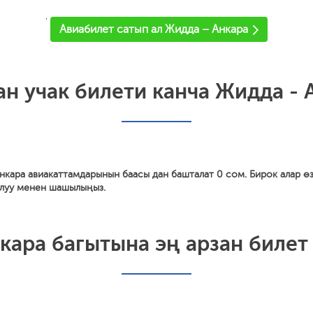
'
Авиабилет сатып ал Жидда – Анкара
ан учак билети канча Жидда - 
нкара авиакаттамдарынын баасы дан башталат 0 сом. Бирок алар ө
алуу менен шашылыңыз.
ара багытына эң арзан билет