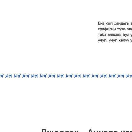
Биз көп сандагы
графигин түзө ал
таба аласыз. Бул
учуп, учуп келүү