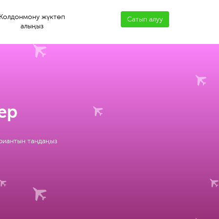
Колдонмону жүктөп
Сатып алуу
алыңыз
ер
ариантын тандаңыз