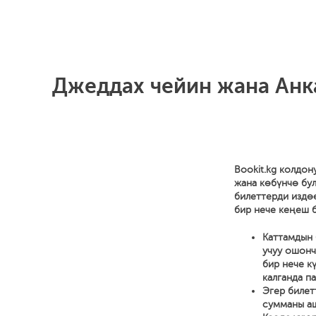
Джеддах чейин жана Анка
Bookit.kg колдон
жана көбүнчө бул
билеттерди издө
бир нече кеңеш б
Каттамдын 
учуу ошонч
бир нече к
калганда па
Эгер билет
сумманы аш