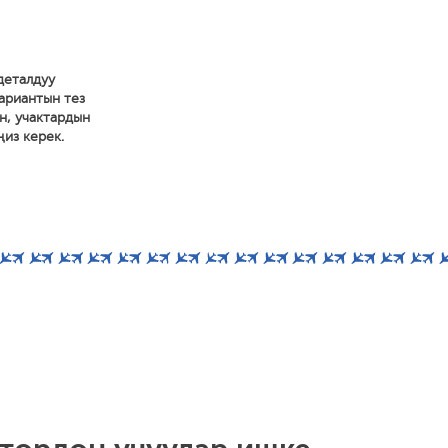
деталдуу
вариантын тез
н, учактардын
ңиз керек.