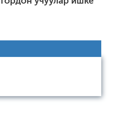
тордон учуулар ишке