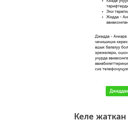
Кээде учуу
тарифтерди
Эки тарапк
Жидда - Ан
авиакомпан
Джедда - Анкара
чечишиңиз керек:
ашык балалуу бол
эрежелери, ошон
учурда авиакомп
авиабилеттериңи
сиз телефонуңуз
'
Джеддах 
Келе жаткан