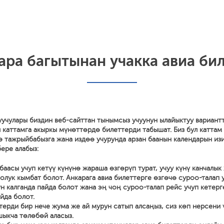
ра багытынан учакка авиа бил
уучулары биздин веб-сайттан тынымсыз учуунун ылайыктуу вариант
 каттамга акыркы мүнөттөрдө билеттерди табышат. Биз бул каттам
ө тажрыйбабызга жана издөө учурунда арзан баанын календарын из
ере алабыз:
баасы учуп кетүү күнүнө жараша өзгөрүп турат, учуу күнү канчалык
олук кымбат болот. Анкарага авиа билеттерге өзгөчө суроо-талап 
үн калганда пайда болот жана эң чоң суроо-талап рейс учуп кетерг
йда болот.
терди бир нече жума же ай мурун сатып алсаңыз, сиз көп нерсени
ыкча төлөбөй аласыз.