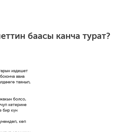
еттин баасы канча турат?
тарын издешет
 боюнча авиа
илдөөгө таянып,
 жакын болсо,
учуп кетерине
е бир күн
 үнөмдөп, көп