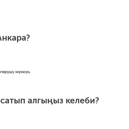
Анкара?
згөрүшү мүмкүн,
 сатып алгыңыз келеби?