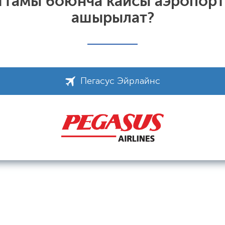
аттамы боюнча кайсы аэропорт
ашырылат?
Пегасус Эйрлайнс