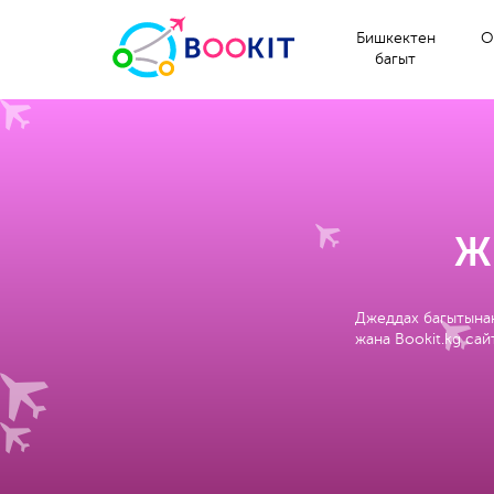
Бишкектен
О
багыт
Ж
Джеддах багытынан
жана Bookit.kg са