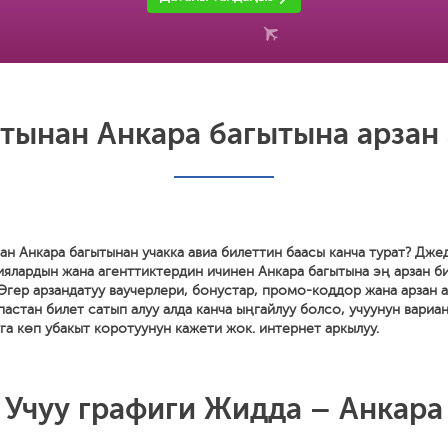
тынан Анкара багытына арзан 
н Анкара багытынан учакка авиа билеттин баасы канча турат? Дже
иялардын жана агенттиктердин ичинен Анкара багытына эң арзан б
Эгер арзандатуу ваучерлери, бонустар, промо-коддор жана арзан 
астан билет сатып алуу алда канча ыңгайлуу болсо, учуунун вариа
а көп убакыт коротуунун кажети жок. интернет аркылуу.
Учуу графиги Жидда – Анкара