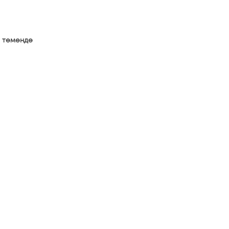
а төмөндө