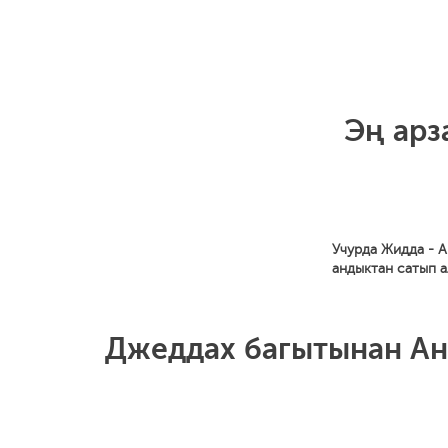
Эң арз
Учурда Жидда - А
андыктан сатып 
Джеддах багытынан Анк