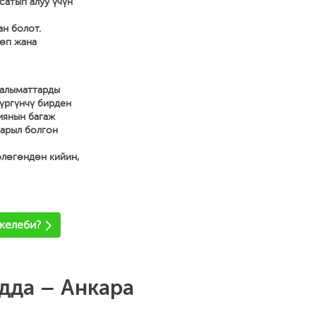
сатып алуу үчүн
ан болот.
көп жана
аалыматтарды
жүргүнчү бирден
иянын багаж
зарыл болгон
өлөгөндөн кийин,
 келеби?
дда – Анкара