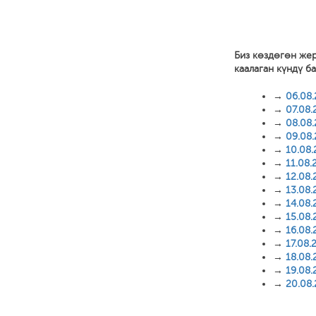
Биз көздөгөн же
каалаган күндү б
→
06.08
→
07.08.
→
08.08
→
09.08
→
10.08
→
11.08.
→
12.08.
→
13.08.
→
14.08.
→
15.08.
→
16.08.
→
17.08.
→
18.08.
→
19.08.
→
20.08