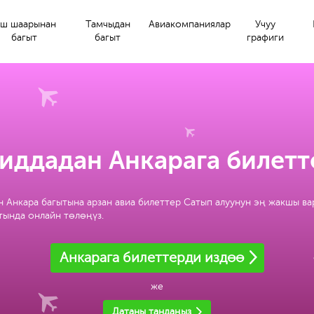
ш шаарынан
Тамчыдан
Авиакомпаниялар
Учуу
багыт
багыт
графиги
иддадан Анкарага билетт
 Анкара багытына арзан авиа билеттер Сатып алуунун эң жакшы в
йтында онлайн төлөңүз.
Анкарага билеттерди издөө
же
Датаны тандаңыз