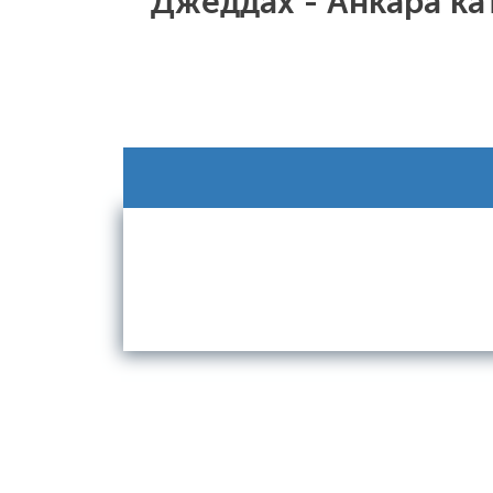
Джеддах - Анкара к