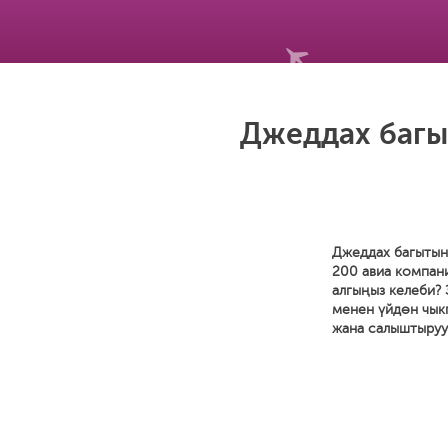
Джеддах багы
Джеддах багытына
200 авиа компан
алгыңыз келеби? 
менен үйдөн чыкп
жана салыштырууг