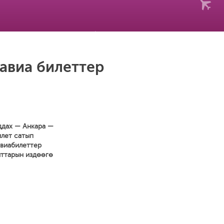
авиа билеттер
ддах — Анкара —
илет сатып
авиабилеттер
нттарын издөөгө