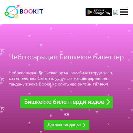
Чебоксарыдан Бишкекке билеттер
Чебоксарыдан Бишкекке арзан авиабилеттерди таап,
сатып алыңыз. Сатып алуунун эң жакшы вариантын
тандаңыз жана Bookit.kg сайтында онлайн төлөңүз.
Бишкекке билеттерди издөө
же
Датаны тандаңыз