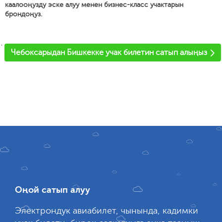
каалооңузду эске алуу менен бизнес-класс учактарын
брондоңуз.
'
Чебоксарыдан Бишкекке учак билетин сатып алыңыз
Оңой сатып алуу
Электрондук авиабилет, чынында, кадимки