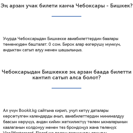
Эң арзан учак билети канча Чебоксары - Бишкек?
Учурда Чебоксарыдан Бишкекке авиабилеттердин баалары
төмөнкүдөн башталат: 0 сом. Бирок алар өзгөрүшү мүмкүн,
андыктан сатып алуу менен шашылыңыз.
Чебоксарыдан Бишкекке эң арзан баада билетти
кантип сатып алса болот?
Ал үчүн Bookit.kg сайтына кирип, учуп кетүү даталары
көрсөтүлгөн календарды ачып, авиабилеттердин минималдуу
баасын көрүңүз, андан кийин жеткиликтүү төлөм ыкмаларынын
каалаганын колдонуу менен тез брондоңуз жана төлөңүз: