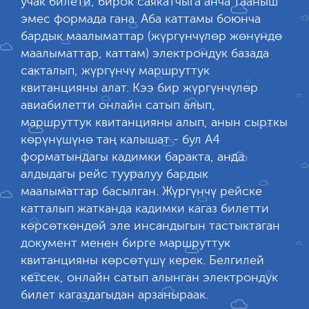
учак билети, бирок саякатчыга анча тааныш
эмес формада гана. Аба каттамы боюнча
бардык маалыматтар (жүргүнчүлөр жөнүндө
маалыматтар, каттам) электрондук базада
сакталып, жүргүнчү маршруттук
квитанцияны алат. Кээ бир жүргүнчүлөр
авиабилетти онлайн сатып алып,
маршруттук квитанцияны алып, анын сырткы
көрүнүшүнө таң калышат - бул А4
форматындагы кадимки баракта, анда
алдыдагы рейс тууралуу бардык
маалыматтар басылган. Жүргүнчү рейске
катталып жатканда кадимки кагаз билетти
көрсөткөндөй эле инсандыгын тастыктаган
документ менен бирге маршруттук
квитанцияны көрсөтүшү керек. Белгилей
кетсек, онлайн сатып алынган электрондук
билет кагаздагыдан арзаныраак.