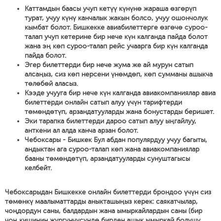
Каттамдын баасы учуп кетүү күнүнө жараша өзгөрүп
турат, учуу күнү канчалык жакын болсо, учуу ошончолук
кымбат болот. Бишкекке авиабилеттерге өзгөчө суроо-
талап учуп кетерине бир нече күн калганда пайда болот
жана эң көп суроо-талап рейс учаарга бир күн калганда
пайда болот.
Эгер билеттерди бир нече жума же ай мурун сатып
алсаңыз, сиз көп нерсени үнөмдөп, көп сумманы ашыкча
төлөбөй аласыз.
Кээде учууга бир нече күн калганда авиакомпаниялар авиа
билеттерди онлайн сатып алуу үчүн тарифтерди
төмөндөтүп, арзандатууларды жана бонустарды беришет.
Эки тарапка билеттерди дароо сатып алуу ыңгайлуу,
анткени ал алда канча арзан болот.
Чебоксары - Бишкек Бул абдан популярдуу учуу багыты,
андыктан ага суроо-талап көп жана авиакомпаниялар
бааны төмөндөтүп, арзандатууларды сунуштагысы
келбейт.
Чебоксарыдан Бишкекке онлайн билеттерди брондоо үчүн сиз
төмөнкү маалыматтарды аныкташыңыз керек: саякатчылар,
чоңдордун саны, балдардын жана ымыркайлардын саны (бир
чоң кишинин жүргүнчүсүндө бирден ашык ымыркай болушу