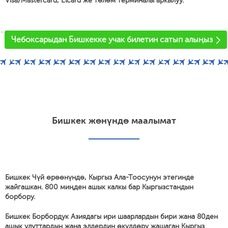
Visa/Mastercard, Elcard же төлөм терминалы аркылуу.
'
Чебоксарыдан Бишкекке учак билетин сатып алыңыз
Бишкек жөнүндө маалымат
Бишкек Чүй өрөөнүндө, Кыргыз Ала-Тоосунун этегинде
жайгашкан. 800 миңден ашык калкы бар Кыргызстандын
борбору.
Бишкек Борбордук Азиядагы ири шаарлардын бири жана 80ден
ашык улуттардын жана элдердин өкүлдөрү жашаган Кыргыз