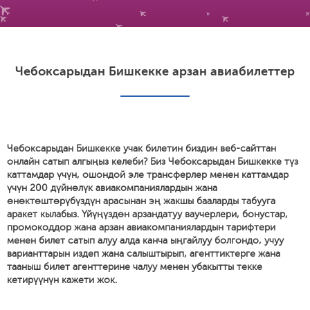
Чебоксарыдан Бишкекке арзан авиабилеттер
Чебоксарыдан Бишкекке учак билетин биздин веб-сайттан
онлайн сатып алгыңыз келеби? Биз Чебоксарыдан Бишкекке түз
каттамдар үчүн, ошондой эле трансферлер менен каттамдар
үчүн 200 дүйнөлүк авиакомпаниялардын жана
өнөктөштөрүбүздүн арасынан эң жакшы бааларды табууга
аракет кылабыз. Үйүңүздөн арзандатуу ваучерлери, бонустар,
промокоддор жана арзан авиакомпаниялардын тарифтери
менен билет сатып алуу алда канча ыңгайлуу болгондо, учуу
варианттарын издеп жана салыштырып, агенттиктерге жана
тааныш билет агенттерине чалуу менен убакытты текке
кетирүүнүн кажети жок.