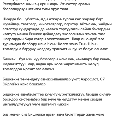
Республикасынын эң ири шаары. Этностор аралык
баарлашуунун негизги тили орус тили.
Шаарда бош убактыңызды өткөрө турган көп жерлер бар:
музейлер, театрлар, кинотеатрлар, парктар. Айтмакчы, жайдын
аптаптуу күндөрүндө да көлөкө тартуулаган сейил бактардын
көптүгү менен Бишкек дүйнөдөгү экологиялык жактан таза
шаарлардын бири катары эсептелинет. Шаар ошондой эле
туризмдин борбору жана Ысык-Көлгө жана Тянь-Шань
тоолоруна баруучу жолдогу транзиттик пункт болуп саналат.
Бишкек - бул ызы-чуу базарлары жана кең көчөлөрү бар кенен,
маданияттуу шаар, андан ары кооз жаратылышты көрүп,
тоолордон ырахат ала аласыз.
Бишкекке төмөндөгү авиакомпаниялар учат: Аэрофлот, С7
Эйрлайнз жана башкалар.
Бишкекке авиабилеттер күнү-түнү жеткиликтүү, биздин онлайн
брондоо системабыз бир нече чыкылдатуу менен сиздин
ыңгайлуулугуңуз үчүн иштелип чыккан.
Биз менен сиз Бишкекке арзан авиа билеттерди жана жеке