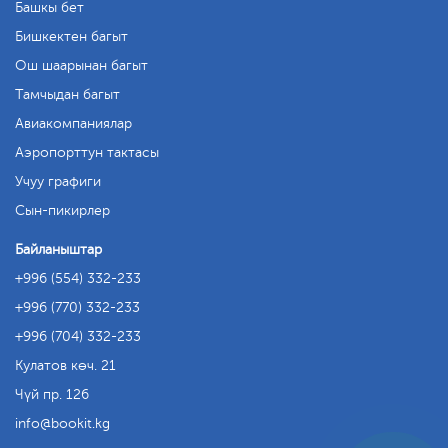
Башкы бет
Бишкектен багыт
Ош шаарынан багыт
Тамчыдан багыт
Авиакомпаниялар
Аэропорттун тактасы
Учуу графиги
Сын-пикирлер
Байланыштар
+996 (554) 332-233
+996 (770) 332-233
+996 (704) 332-233
Кулатов көч. 21
Чүй пр. 126
info
bookit.kg