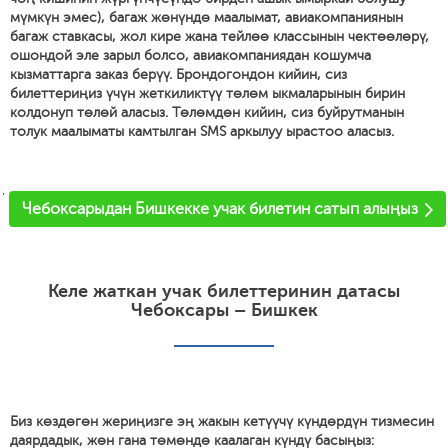
мүмкүн эмес), багаж жөнүндө маалымат, авиакомпаниянын
багаж ставкасы, жол кире жана тейлөө классынын чектөөлөрү,
ошондой эле зарыл болсо, авиакомпаниядан кошумча
кызматтарга заказ берүү. Брондогондон кийин, сиз
билеттериңиз үчүн жеткиликтүү төлөм ыкмаларынын бирин
колдонуп төлөй аласыз. Төлөмдөн кийин, сиз буйрутманын
толук маалыматы камтылган SMS аркылуу ырастоо аласыз.
'
Чебоксарыдан Бишкекке учак билетин сатып алыңыз
Келе жаткан учак билеттеринин датасы
Чебоксары – Бишкек
Биз көздөгөн жериңизге эң жакын кетүүчү күндөрдүн тизмесин
даярдадык, жөн гана төмөндө каалаган күндү басыңыз: