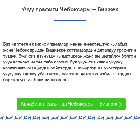
Учуу графиги Чебоксары – Бишкек
Биз көптөгөн авиакомпаниялар менен өнөктөштүк кылабыз
жана Чебоксарыдан Бишкекке каттамдардын деталдуу графигин
түздүк. Эми сиз өзүңүздү кызыктырган жана эң ыңгайлуу болгон
учуу вариантын тез таба аласыз. Бул үчүн сиз качан учууну
каалап жатканыңызды, рейстердин номурларын, учактардын
учуп, учуп келүү убактысын, каалаган датага авиабилеттердин
бар-жогун так билишиңиз керек.
'
Авиабилет сатып ал Чебоксары – Бишкек