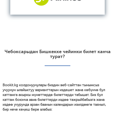
Чебоксарыдан Бишкекке чейинки билет канча
турат?
Bookit.kg колдонуучулары биздин веб-сайттан тынымсыз
учуунун ылайыктуу варианттарын издешет жана көбүнчө бул
каттамга акыркы мүнөттөрдө билеттерди табышат. Биз бул
каттам боюнча авиа билеттерди издөө тажрыйбабызга жана
издөө учурунда арзан баанын календарын изилдөөгө таянып,
бир нече кеңеш бере алабыз: