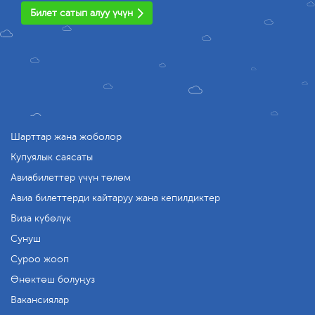
Билет сатып алуу үчүн
Шарттар жана жоболор
Купуялык саясаты
Авиабилеттер үчүн төлөм
Авиа билеттерди кайтаруу жана кепилдиктер
Виза күбөлүк
Сунуш
Суроо жооп
Өнөктөш болуңуз
Вакансиялар