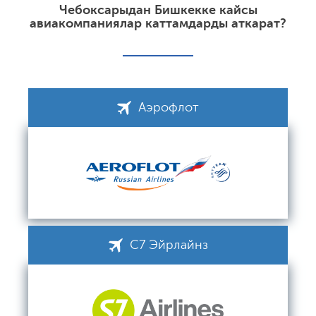
Чебоксарыдан Бишкекке кайсы
авиакомпаниялар каттамдарды аткарат?
Аэрофлот
С7 Эйрлайнз