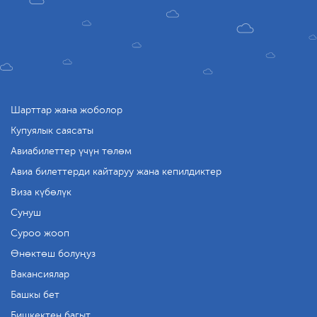
Шарттар жана жоболор
Купуялык саясаты
Авиабилеттер үчүн төлөм
Авиа билеттерди кайтаруу жана кепилдиктер
Виза күбөлүк
Сунуш
Суроо жооп
Өнөктөш болуңуз
Вакансиялар
Башкы бет
Бишкектен багыт