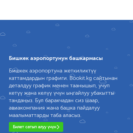
Бишкек аэропортунун башкармасы
Бишкек аэропортуна жеткиликтүү
каттамдардын графиги. Bookit.kg сайтынан
деталдуу график менен таанышып, учуп
кетүү жана келүү үчүн ыңгайлуу убакытты
тандаңыз. Бул баракчадан сиз шаар,
авиакомпания жана башка пайдалуу
маалыматтарды таба аласыз.
Билет сатып алуу үчүн