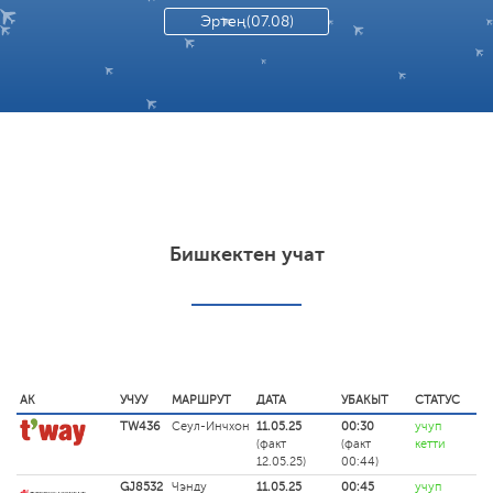
Эртең(07.08)
Бишкектен учат
АК
УЧУУ
МАРШРУТ
ДАТА
УБАКЫТ
СТАТУС
TW436
Сеул-Инчхон
11.05.25
00:30
учуп
(факт
(факт
кетти
12.05.25)
00:44)
GJ8532
Чэнду
11.05.25
00:45
учуп