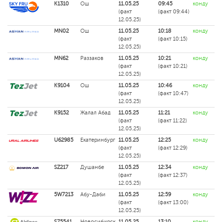
K1310
Ош
11.05.25
09:45
конду
(факт
(факт 09:44)
12.05.25)
MN02
Ош
11.05.25
10:18
конду
(факт
(факт 10:15)
12.05.25)
MN62
Раззаков
11.05.25
10:21
конду
(факт
(факт 10:21)
12.05.25)
K9104
Ош
11.05.25
10:46
конду
(факт
(факт 10:47)
12.05.25)
K9152
Жалал Абад
11.05.25
11:21
конду
(факт
(факт 11:22)
12.05.25)
U62985
Екатеринбург
11.05.25
12:25
конду
(факт
(факт 12:29)
12.05.25)
SZ217
Душанбе
11.05.25
12:34
конду
(факт
(факт 12:37)
12.05.25)
5W7213
Абу-Даби
11.05.25
12:59
конду
(факт
(факт 13:00)
12.05.25)
S75541
Новосибирск
11.05.25
13:10
конду