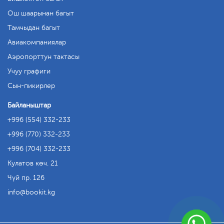
Ош шаарынан багыт
Тамчыдан багыт
Авиакомпаниялар
Аэропорттун тактасы
Учуу графиги
Сын-пикирлер
Байланыштар
+996 (554) 332-233
+996 (770) 332-233
+996 (704) 332-233
Кулатов көч. 21
Чүй пр. 126
info
bookit.kg