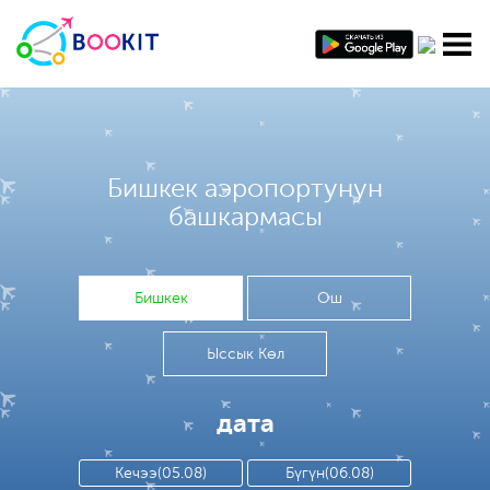
Бишкек аэропортунун
башкармасы
Бишкек
Ош
Ыссык Көл
дата
Кечээ(05.08)
Бүгүн(06.08)