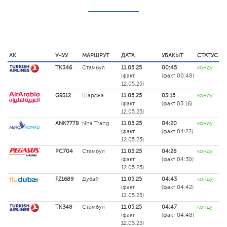
АК
УЧУУ
МАРШРУТ
ДАТА
УБАКЫТ
СТАТУС
TK346
Стамбул
11.05.25
00:45
конду
(факт
(факт 00:48)
12.05.25)
G9312
Шарджа
11.05.25
03:15
конду
(факт
(факт 03:16)
12.05.25)
ANK7778
Nha Trang
11.05.25
04:20
конду
(факт
(факт 04:22)
12.05.25)
PC704
Стамбул
11.05.25
04:28
конду
(факт
(факт 04:30)
12.05.25)
FZ1689
Дубай
11.05.25
04:43
конду
(факт
(факт 04:42)
12.05.25)
TK348
Стамбул
11.05.25
04:47
конду
(факт
(факт 04:48)
12.05.25)