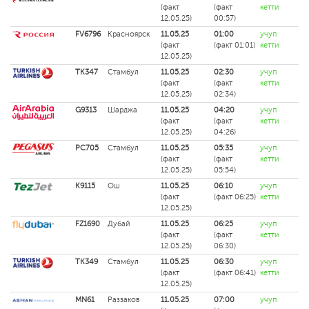
(факт
(факт
кетти
12.05.25)
00:57)
FV6796
Красноярск
11.05.25
01:00
учуп
(факт
(факт 01:01)
кетти
12.05.25)
TK347
Стамбул
11.05.25
02:30
учуп
(факт
(факт
кетти
12.05.25)
02:34)
G9313
Шарджа
11.05.25
04:20
учуп
(факт
(факт
кетти
12.05.25)
04:26)
PC705
Стамбул
11.05.25
05:35
учуп
(факт
(факт
кетти
12.05.25)
05:54)
K9115
Ош
11.05.25
06:10
учуп
(факт
(факт 06:25)
кетти
12.05.25)
FZ1690
Дубай
11.05.25
06:25
учуп
(факт
(факт
кетти
12.05.25)
06:30)
TK349
Стамбул
11.05.25
06:30
учуп
(факт
(факт 06:41)
кетти
12.05.25)
MN61
Раззаков
11.05.25
07:00
учуп