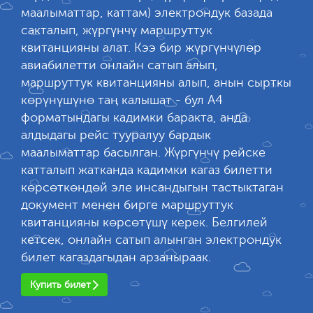
маалыматтар, каттам) электрондук базада
сакталып, жүргүнчү маршруттук
квитанцияны алат. Кээ бир жүргүнчүлөр
авиабилетти онлайн сатып алып,
маршруттук квитанцияны алып, анын сырткы
көрүнүшүнө таң калышат - бул А4
форматындагы кадимки баракта, анда
алдыдагы рейс тууралуу бардык
маалыматтар басылган. Жүргүнчү рейске
катталып жатканда кадимки кагаз билетти
көрсөткөндөй эле инсандыгын тастыктаган
документ менен бирге маршруттук
квитанцияны көрсөтүшү керек. Белгилей
кетсек, онлайн сатып алынган электрондук
билет кагаздагыдан арзаныраак.
Купить билет