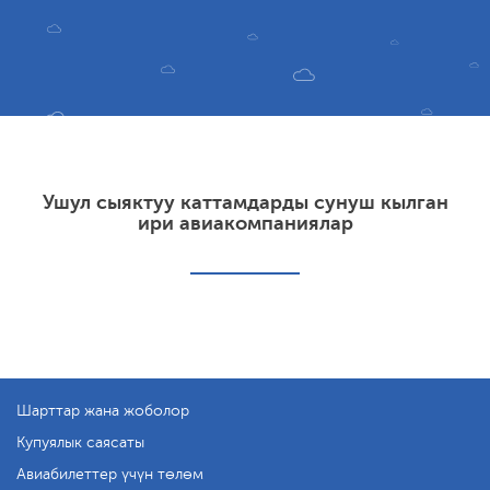
Ушул сыяктуу каттамдарды сунуш кылган
ири авиакомпаниялар
Шарттар жана жоболор
Купуялык саясаты
Авиабилеттер үчүн төлөм