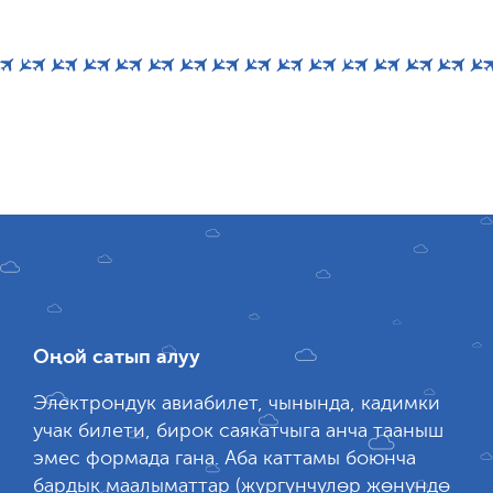
Оңой сатып алуу
Электрондук авиабилет, чынында, кадимки
учак билети, бирок саякатчыга анча тааныш
эмес формада гана. Аба каттамы боюнча
бардык маалыматтар (жүргүнчүлөр жөнүндө