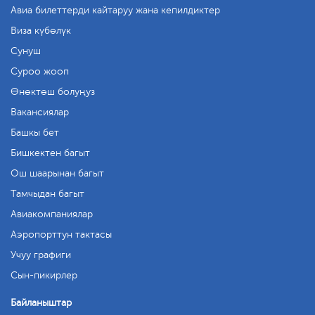
Авиа билеттерди кайтаруу жана кепилдиктер
Виза күбөлүк
Сунуш
Суроо жооп
Өнөктөш болуңуз
Вакансиялар
Башкы бет
Бишкектен багыт
Ош шаарынан багыт
Тамчыдан багыт
Авиакомпаниялар
Аэропорттун тактасы
Учуу графиги
Сын-пикирлер
Байланыштар