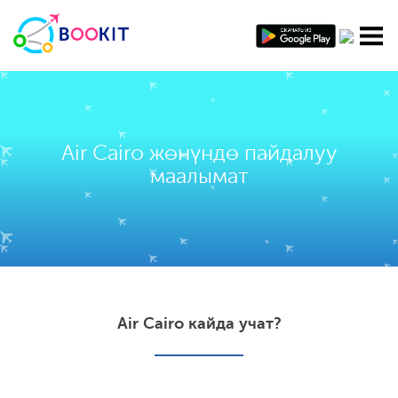
Air Cairo жөнүндө пайдалуу
маалымат
Air Cairo кайда учат?