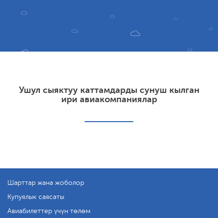
Ушул сыяктуу каттамдарды сунуш кылган
ири авиакомпаниялар
Шарттар жана жоболор
Купуялык саясаты
Авиабилеттер үчүн төлөм