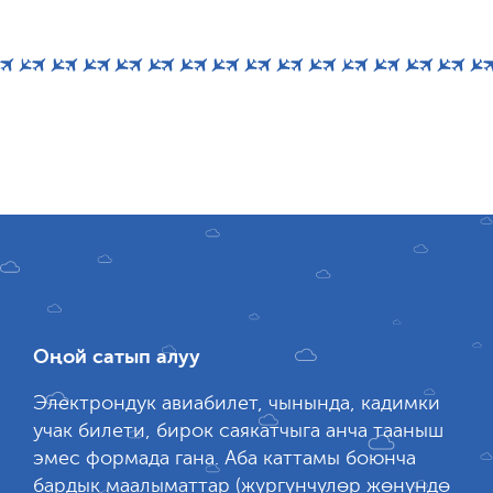
Оңой сатып алуу
Электрондук авиабилет, чынында, кадимки
учак билети, бирок саякатчыга анча тааныш
эмес формада гана. Аба каттамы боюнча
бардык маалыматтар (жүргүнчүлөр жөнүндө