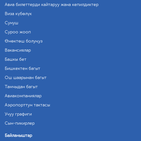
Авиа билеттерди кайтаруу жана кепилдиктер
Виза күбөлүк
Сунуш
Суроо жооп
Өнөктөш болуңуз
Вакансиялар
Башкы бет
Бишкектен багыт
Ош шаарынан багыт
Тамчыдан багыт
Авиакомпаниялар
Аэропорттун тактасы
Учуу графиги
Сын-пикирлер
Байланыштар