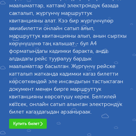
маалыматтар, каттам) электрондук базада
сакталып, жүргүнчү маршруттук
квитанцияны алат. Кээ бир жүргүнчүлөр
авиабилетти онлайн сатып алып,
маршруттук квитанцияны алып, анын сырткы
көрүнүшүнө таң калышат - бул А4
форматындагы кадимки баракта, анда
алдыдагы рейс тууралуу бардык
маалыматтар басылган. Жүргүнчү рейске
катталып жатканда кадимки кагаз билетти
көрсөткөндөй эле инсандыгын тастыктаган
документ менен бирге маршруттук
квитанцияны көрсөтүшү керек. Белгилей
кетсек, онлайн сатып алынган электрондук
билет кагаздагыдан арзаныраак.
Купить билет