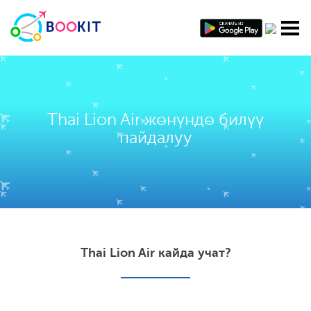
Thai Lion Air жөнүндө билүү
пайдалуу
Thai Lion Air кайда учат?