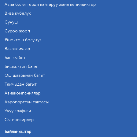
Авиа билеттерди кайтаруу жана кепилдиктер
Виза күбөлүк
Сунуш
Суроо жооп
Өнөктөш болуңуз
Вакансиялар
Башкы бет
Бишкектен багыт
Ош шаарынан багыт
Тамчыдан багыт
Авиакомпаниялар
Аэропорттун тактасы
Учуу графиги
Сын-пикирлер
Байланыштар