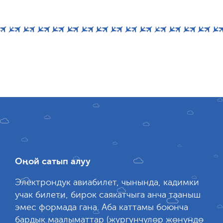
Оңой сатып алуу
Электрондук авиабилет, чынында, кадимки
учак билети, бирок саякатчыга анча тааныш
эмес формада гана. Аба каттамы боюнча
бардык маалыматтар (жүргүнчүлөр жөнүндө