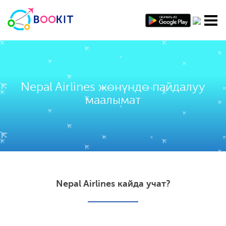
Nepal Airlines жөнүндө пайдалуу
маалымат
Nepal Airlines кайда учат?