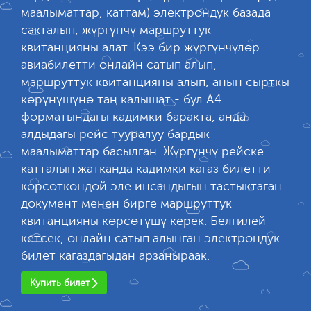
маалыматтар, каттам) электрондук базада
сакталып, жүргүнчү маршруттук
квитанцияны алат. Кээ бир жүргүнчүлөр
авиабилетти онлайн сатып алып,
маршруттук квитанцияны алып, анын сырткы
көрүнүшүнө таң калышат - бул А4
форматындагы кадимки баракта, анда
алдыдагы рейс тууралуу бардык
маалыматтар басылган. Жүргүнчү рейске
катталып жатканда кадимки кагаз билетти
көрсөткөндөй эле инсандыгын тастыктаган
документ менен бирге маршруттук
квитанцияны көрсөтүшү керек. Белгилей
кетсек, онлайн сатып алынган электрондук
билет кагаздагыдан арзаныраак.
Купить билет