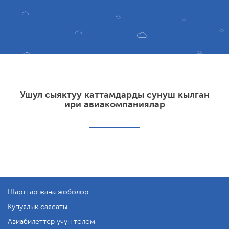
Ушул сыяктуу каттамдарды сунуш кылган
ири авиакомпаниялар
Шарттар жана жоболор
Купуялык саясаты
Авиабилеттер үчүн төлөм