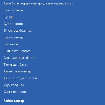
Авиа билеттерди кайтаруу жана кепилдиктер
Виза күбөлүк
Сунуш
Суроо жооп
Өнөктөш болуңуз
Вакансиялар
Башкы бет
Бишкектен багыт
Ош шаарынан багыт
Тамчыдан багыт
Авиакомпаниялар
Аэропорттун тактасы
Учуу графиги
Сын-пикирлер
Байланыштар