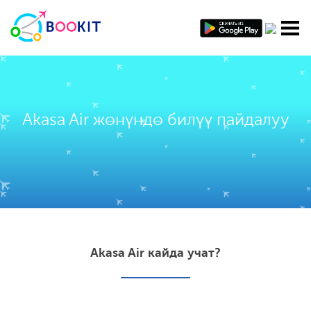
Akasa Air жөнүндө билүү пайдалуу
Akasa Air кайда учат?