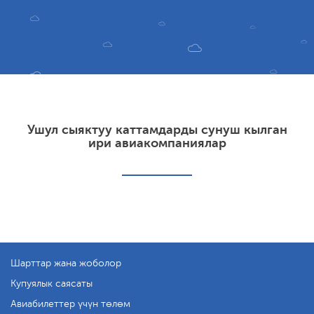
Ушул сыяктуу каттамдарды сунуш кылган
ири авиакомпаниялар
Шарттар жана жоболор
Купуялык саясаты
Авиабилеттер үчүн төлөм