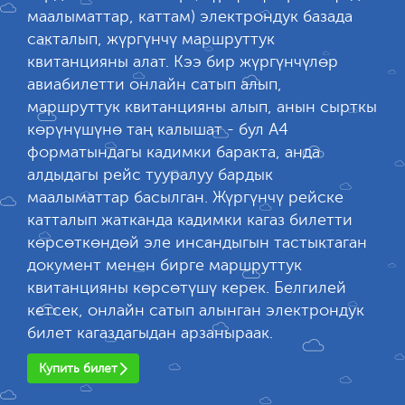
маалыматтар, каттам) электрондук базада
сакталып, жүргүнчү маршруттук
квитанцияны алат. Кээ бир жүргүнчүлөр
авиабилетти онлайн сатып алып,
маршруттук квитанцияны алып, анын сырткы
көрүнүшүнө таң калышат - бул А4
форматындагы кадимки баракта, анда
алдыдагы рейс тууралуу бардык
маалыматтар басылган. Жүргүнчү рейске
катталып жатканда кадимки кагаз билетти
көрсөткөндөй эле инсандыгын тастыктаган
документ менен бирге маршруттук
квитанцияны көрсөтүшү керек. Белгилей
кетсек, онлайн сатып алынган электрондук
билет кагаздагыдан арзаныраак.
Купить билет