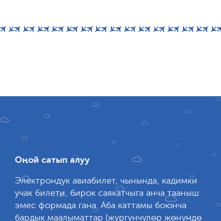
Оңой сатып алуу
Электрондук авиабилет, чынында, кадимки
учак билети, бирок саякатчыга анча тааныш
эмес формада гана. Аба каттамы боюнча
бардык маалыматтар (жүргүнчүлөр жөнүндө