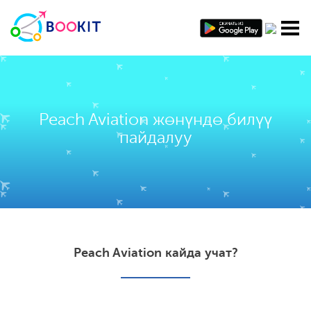
Peach Aviation жөнүндө билүү
пайдалуу
Peach Aviation кайда учат?