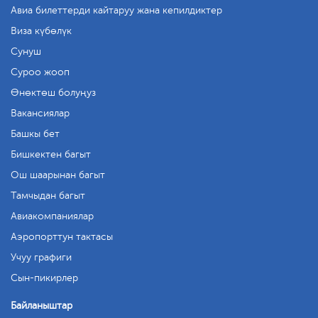
Авиа билеттерди кайтаруу жана кепилдиктер
Виза күбөлүк
Сунуш
Суроо жооп
Өнөктөш болуңуз
Вакансиялар
Башкы бет
Бишкектен багыт
Ош шаарынан багыт
Тамчыдан багыт
Авиакомпаниялар
Аэропорттун тактасы
Учуу графиги
Сын-пикирлер
Байланыштар