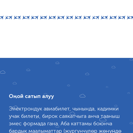
Оңой сатып алуу
Электрондук авиабилет, чынында, кадимки
учак билети, бирок саякатчыга анча тааныш
эмес формада гана. Аба каттамы боюнча
бардык маалыматтар (жүргүнчүлөр жөнүндө