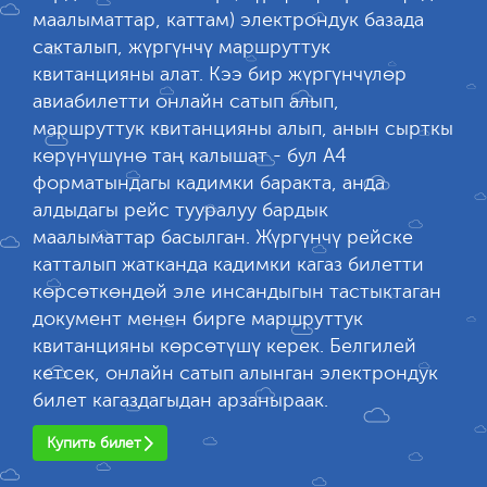
маалыматтар, каттам) электрондук базада
сакталып, жүргүнчү маршруттук
квитанцияны алат. Кээ бир жүргүнчүлөр
авиабилетти онлайн сатып алып,
маршруттук квитанцияны алып, анын сырткы
көрүнүшүнө таң калышат - бул А4
форматындагы кадимки баракта, анда
алдыдагы рейс тууралуу бардык
маалыматтар басылган. Жүргүнчү рейске
катталып жатканда кадимки кагаз билетти
көрсөткөндөй эле инсандыгын тастыктаган
документ менен бирге маршруттук
квитанцияны көрсөтүшү керек. Белгилей
кетсек, онлайн сатып алынган электрондук
билет кагаздагыдан арзаныраак.
Купить билет