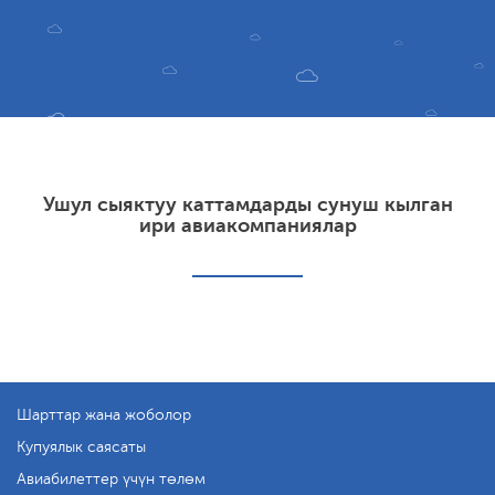
Ушул сыяктуу каттамдарды сунуш кылган
ири авиакомпаниялар
Шарттар жана жоболор
Купуялык саясаты
Авиабилеттер үчүн төлөм