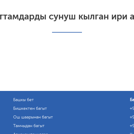
аттамдарды сунуш кылган ири 
Башкы бет
Б
Бишкектен багыт
+9
Ош шаарынан багыт
+9
Тамчыдан багыт
+9