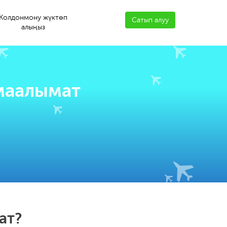
Колдонмону жүктөп
Сатып алуу
алыңыз
 маалымат
ат?