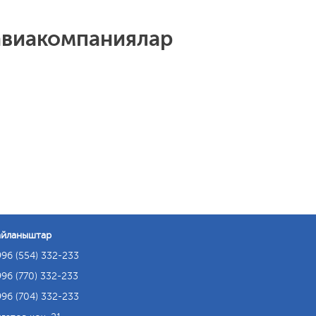
авиакомпаниялар
айланыштар
96 (554) 332-233
96 (770) 332-233
96 (704) 332-233