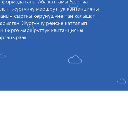
с формада гана. Аба каттамы боюнча
алып, жүргүнчү маршруттук квитанцияны
, анын сырткы көрүнүшүнө таң калышат -
асылган. Жүргүнчү рейске катталып
ен бирге маршруттук квитанцияны
арзаныраак.