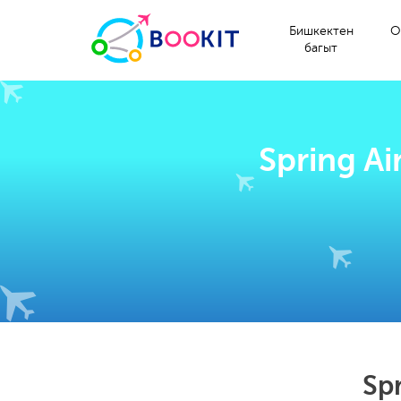
Бишкектен
О
багыт
Spring A
Sp