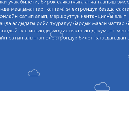
ки учак билети, бирок саякатчыга анча тааныш эме
ндө маалыматтар, каттам) электрондук базада сакт
 онлайн сатып алып, маршруттук квитанцияны алып
анда алдыдагы рейс тууралуу бардык маалыматтар б
ткөндөй эле инсандыгын тастыктаган документ мен
айн сатып алынган электрондук билет кагаздагыдан 