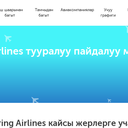
ш шаарынан
Тамчыдан
Авиакомпаниялар
Учуу
багыт
багыт
графиги
irlines тууралуу пайдалуу
ring Airlines кайсы жерлерге уч