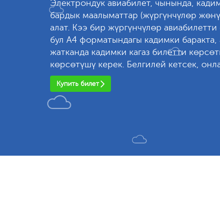
Электрондук авиабилет, чынында, кадим
бардык маалыматтар (жүргүнчүлөр жөнү
алат. Кээ бир жүргүнчүлөр авиабилетти
бул А4 форматындагы кадимки баракта, 
жатканда кадимки кагаз билетти көрсө
көрсөтүшү керек. Белгилей кетсек, онл
Купить билет